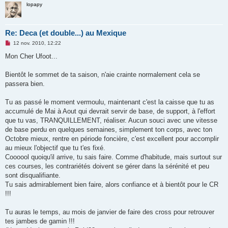
lopapy
Re: Deca (et double...) au Mexique
M
12 nov. 2010, 12:22
e
s
Mon Cher Ufoot...
s
a
g
Bientôt le sommet de ta saison, n'aie crainte normalement cela se
e
passera bien.
n
o
n
Tu as passé le moment vermoulu, maintenant c'est la caisse que tu as
l
u
accumulé de Mai à Aout qui devrait servir de base, de support, à l'effort
que tu vas, TRANQUILLEMENT, réaliser. Aucun souci avec une vitesse
de base perdu en quelques semaines, simplement ton corps, avec ton
Octobre mieux, rentre en période foncière, c'est excellent pour accomplir
au mieux l'objectif que tu t'es fixé.
Coooool quoiqu'il arrive, tu sais faire. Comme d'habitude, mais surtout sur
ces courses, les contrariétés doivent se gérer dans la sérénité et peu
sont disqualifiante.
Tu sais admirablement bien faire, alors confiance et à bientôt pour le CR
!!!
Tu auras le temps, au mois de janvier de faire des cross pour retrouver
tes jambes de gamin !!!