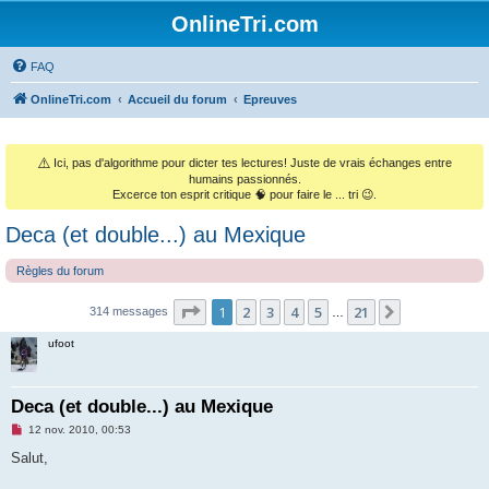
OnlineTri.com
FAQ
OnlineTri.com
Accueil du forum
Epreuves
⚠️
Ici, pas d'algorithme pour dicter tes lectures! Juste de vrais échanges entre
humains passionnés.
Excerce ton esprit critique 🧠 pour faire le ... tri 😉.
Deca (et double...) au Mexique
Règles du forum
Page
1
sur
21
1
2
3
4
5
21
Suivant
314 messages
…
ufoot
Deca (et double...) au Mexique
M
12 nov. 2010, 00:53
e
s
Salut,
s
a