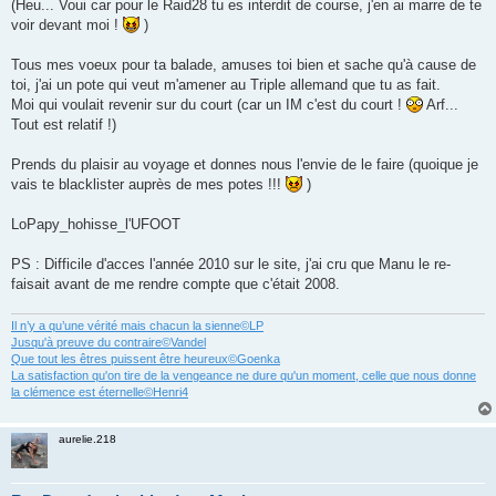
(Heu... Voui car pour le Raid28 tu es interdit de course, j'en ai marre de te
voir devant moi !
)
Tous mes voeux pour ta balade, amuses toi bien et sache qu'à cause de
toi, j'ai un pote qui veut m'amener au Triple allemand que tu as fait.
Moi qui voulait revenir sur du court (car un IM c'est du court !
Arf...
Tout est relatif !)
Prends du plaisir au voyage et donnes nous l'envie de le faire (quoique je
vais te blacklister auprès de mes potes !!!
)
LoPapy_hohisse_l'UFOOT
PS : Difficile d'acces l'année 2010 sur le site, j'ai cru que Manu le re-
faisait avant de me rendre compte que c'était 2008.
Il n’y a qu’une vérité mais chacun la sienne©LP
Jusqu'à preuve du contraire©Vandel
Que tout les êtres puissent être heureux©Goenka
La satisfaction qu'on tire de la vengeance ne dure qu'un moment, celle que nous donne
la clémence est éternelle©Henri4
aurelie.218