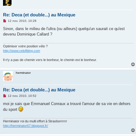
Re: Deca (et double...) au Mexique
M
12 nov. 2010, 10:28
e
s
Sinon, dans le milieu de l'ultra (ou ailleurs) quelqu'un saurait ce qu'est
s
devenu Dominique Callard ?
a
g
e
n
Optimiser votre position vélo ?
o
http://www.velofitting.com
n
l
Il n'y a pas de chemin vers le bonheur, le chemin est le bonheur.
u
herminator
Re: Deca (et double...) au Mexique
M
12 nov. 2010, 10:52
e
s
moi je sais que Emmanuel Conraux a trouvé l'amour de sa vie en dehors
s
du sport
a
g
e
n
Herminator roi du multi effort à Strasborrrrrr
o
http://herminator67.blogspot.fr/
n
l
u