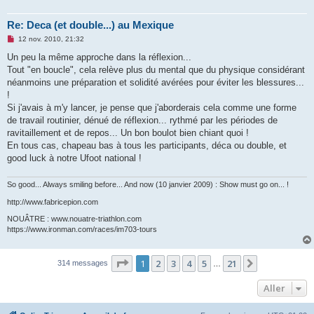
Re: Deca (et double...) au Mexique
M
12 nov. 2010, 21:32
e
s
Un peu la même approche dans la réflexion...
s
Tout "en boucle", cela relève plus du mental que du physique considérant
a
g
néanmoins une préparation et solidité avérées pour éviter les blessures...
e
!
n
o
Si j'avais à m'y lancer, je pense que j'aborderais cela comme une forme
n
de travail routinier, dénué de réflexion... rythmé par les périodes de
l
u
ravitaillement et de repos... Un bon boulot bien chiant quoi !
En tous cas, chapeau bas à tous les participants, déca ou double, et
good luck à notre Ufoot national !
So good... Always smiling before... And now (10 janvier 2009) : Show must go on... !
http://www.fabricepion.com
NOUÂTRE : www.nouatre-triathlon.com
https://www.ironman.com/races/im703-tours
Page
1
sur
21
1
2
3
4
5
21
Suivant
314 messages
…
Aller