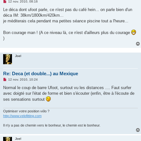
M
12 nov. 2010, 08:16
e
s
Le déca dont ufoot parle, ce n'est pas du café hein... on parle bien d'un
s
déca IM: 38km/1800km/420km...
a
g
je méditerais cela pendant ma petites séance piscine tout a l'heure...
e
n
o
Bon courage man ! (A ce niveau là, ce n'est d'ailleurs plus du courage
n
)
l
u
Joel
Re: Deca (et double...) au Mexique
M
12 nov. 2010, 10:24
e
s
Normal le coup de barre Ufoot, surtout vu les distances .... Faut surfer
s
avec doigté sur l'état de forme et bien s'écouter (enfin, être à l'écoute de
a
g
ses sensations surtout
e
n
o
Optimiser votre position vélo ?
n
http://www.velofitting.com
l
u
Il n'y a pas de chemin vers le bonheur, le chemin est le bonheur.
Joel