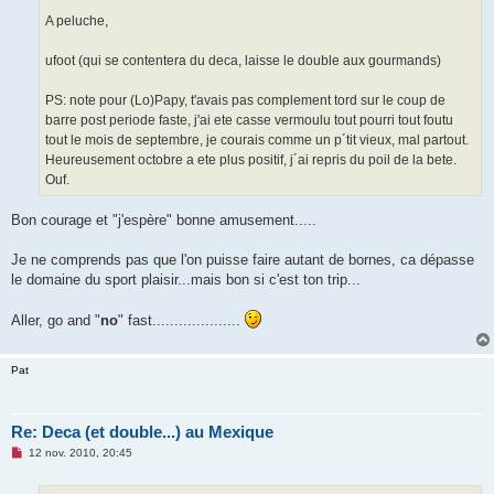
A peluche,
ufoot (qui se contentera du deca, laisse le double aux gourmands)
PS: note pour (Lo)Papy, t'avais pas complement tord sur le coup de
barre post periode faste, j'ai ete casse vermoulu tout pourri tout foutu
tout le mois de septembre, je courais comme un p´tit vieux, mal partout.
Heureusement octobre a ete plus positif, j´ai repris du poil de la bete.
Ouf.
Bon courage et "j'espère" bonne amusement.....
Je ne comprends pas que l'on puisse faire autant de bornes, ca dépasse
le domaine du sport plaisir...mais bon si c'est ton trip...
Aller, go and "
no
" fast....................
Pat
Re: Deca (et double...) au Mexique
M
12 nov. 2010, 20:45
e
s
s