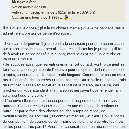
Bryce a écrit :
a
g
Nat en bassin de 50m...
e
Vélo sur un circuit fermé de 1.915m (à faire 1879 fois)
n
o
Càp sur une boucle de 1.886m...
n
l
u
Il y a quelque chose ( plusieurs choses meme ) que je ne parviens pas à
admettre encore sur ce genre d'épreuve :
- Déjà celle de pouvoir 1 jour prendre la descision pour se préparer autant
sur le plan physique que mental . Il est clair, du moins je pense, qu'il faut
déjà avoir un solide passé sur le long, mais là c'est pour un vire vire qui
va durer 1 mois !!!
- Je suppose aussi que les entrainements, tot ou tard, vont forcément se
faire dans la configuration de l'epreuve pour ce qui est de la repetition des
circuits, ainsi que des distances archi-longues. Comment ne pas en avoir
ras le bol après des journées et nuits passées sur la selle ou bien en train
de trottiner inlassablement et en faisant fi de la météo, de l'heure, des
proches qui vous attendent à la maison et qui savent que le lendemain
sera identique à la veille ?
- L'épreuve elle meme, est découpée en 3 méga morceaux mais ces
morceaux là sont eclatés eux memes en une multitude de portions de
route , et par la force des choses par des temps de repos, de
ravitaillements, de sommeil ( O combien mérités ) et c'est là ou la notion
de compétition, de course, de défi meme semblent ne plus etre les mots
justes pour un truc pareil ! Pour moi, ce serait plutot un recommencement