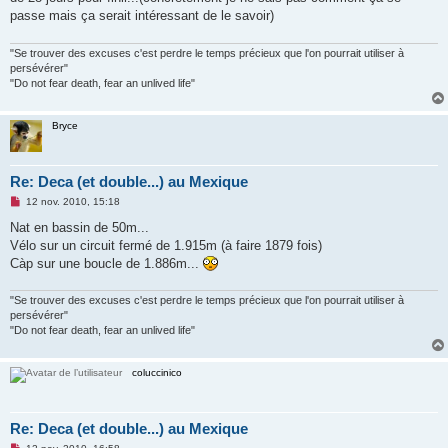
n
passe mais ça serait intéressant de le savoir)
l
u
"Se trouver des excuses c'est perdre le temps précieux que l'on pourrait utiliser à
persévérer"
"Do not fear death, fear an unlived life"
Bryce
Re: Deca (et double...) au Mexique
M
12 nov. 2010, 15:18
e
s
Nat en bassin de 50m...
s
Vélo sur un circuit fermé de 1.915m (à faire 1879 fois)
a
g
Càp sur une boucle de 1.886m...
e
n
o
"Se trouver des excuses c'est perdre le temps précieux que l'on pourrait utiliser à
n
persévérer"
l
"Do not fear death, fear an unlived life"
u
coluccinico
Re: Deca (et double...) au Mexique
M