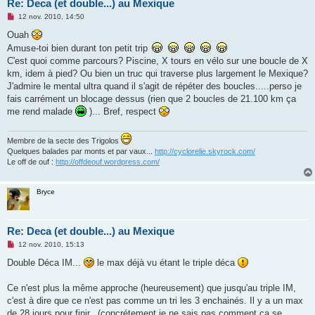
Re: Deca (et double...) au Mexique
M
12 nov. 2010, 14:50
e
s
Ouah
s
Amuse-toi bien durant ton petit trip
a
g
C'est quoi comme parcours? Piscine, X tours en vélo sur une boucle de X
e
km, idem à pied? Ou bien un truc qui traverse plus largement le Mexique?
n
o
J'admire le mental ultra quand il s'agit de répéter des boucles.....perso je
n
fais carrément un blocage dessus (rien que 2 boucles de 21.100 km ça
l
u
me rend malade
)... Bref, respect
Membre de la secte des Trigolos
Quelques balades par monts et par vaux...
http://cyclorelie.skyrock.com/
Le off de ouf :
http://offdeouf.wordpress.com/
Bryce
Re: Deca (et double...) au Mexique
M
12 nov. 2010, 15:13
e
s
Double Déca IM...
le max déjà vu étant le triple déca
s
a
g
Ce n'est plus la même approche (heureusement) que jusqu'au triple IM,
e
c'est à dire que ce n'est pas comme un tri les 3 enchainés. Il y a un max
n
o
de 28 jours pour finir...(concrétement je ne sais pas comment ça se