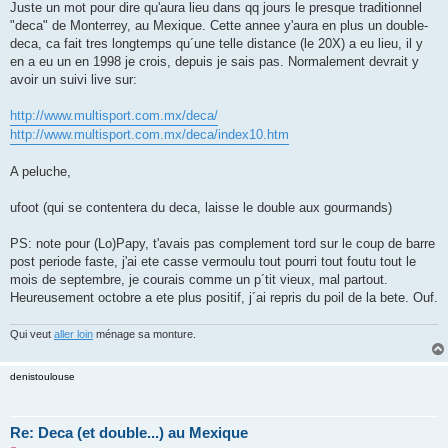
g
Juste un mot pour dire qu'aura lieu dans qq jours le presque traditionnel
e
"deca" de Monterrey, au Mexique. Cette annee y'aura en plus un double-
n
o
deca, ca fait tres longtemps qu´une telle distance (le 20X) a eu lieu, il y
n
en a eu un en 1998 je crois, depuis je sais pas. Normalement devrait y
l
u
avoir un suivi live sur:
http://www.multisport.com.mx/deca/
http://www.multisport.com.mx/deca/index10.htm
A peluche,
ufoot (qui se contentera du deca, laisse le double aux gourmands)
PS: note pour (Lo)Papy, t'avais pas complement tord sur le coup de barre
post periode faste, j'ai ete casse vermoulu tout pourri tout foutu tout le
mois de septembre, je courais comme un p´tit vieux, mal partout.
Heureusement octobre a ete plus positif, j´ai repris du poil de la bete. Ouf.
Qui veut
aller loin
ménage sa monture.
denistoulouse
Re: Deca (et double...) au Mexique