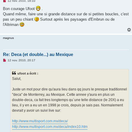
M
12 nov. 2010, 18:33
e
s
Bon courage Ufoot
.
s
Quand même, faire une si grande distance sur de si petites boucles, c'est
a
g
pas un peu chiant
Surtout après les paysages d'Embrun ou de
e
l'Altriman
n
o
n
l
magnus
u
Re: Deca (et double...) au Mexique
M
12 nov. 2010, 20:17
e
s
s
ufoot a écrit :
a
g
Salut,
e
n
o
Juste un mot pour dire qu'aura lieu dans qq jours le presque traditionnel
n
"deca" de Monterrey, au Mexique. Cette annee y'aura en plus un
l
u
double-deca, ca fait tres longtemps qu´une telle distance (le 20X) a eu
lieu, il y en a eu un en 1998 je crois, depuis je sais pas. Normalement
devrait y avoir un suivi live sur:
http://www.multisport.com.mx/deca/
http://www.multisport.com.mx/deca/index10.htm