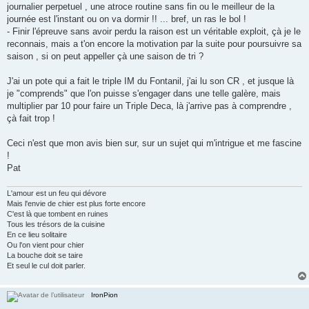
journalier perpetuel , une atroce routine sans fin ou le meilleur de la
journée est l'instant ou on va dormir !! ... bref, un ras le bol !
- Finir l'épreuve sans avoir perdu la raison est un véritable exploit, çà je le
reconnais, mais a t'on encore la motivation par la suite pour poursuivre sa
saison , si on peut appeller çà une saison de tri ?
J'ai un pote qui a fait le triple IM du Fontanil, j'ai lu son CR , et jusque là
je "comprends" que l'on puisse s'engager dans une telle galère, mais
multiplier par 10 pour faire un Triple Deca, là j'arrive pas à comprendre ,
çà fait trop !
Ceci n'est que mon avis bien sur, sur un sujet qui m'intrigue et me fascine
!
Pat
L'amour est un feu qui dévore
Mais l'envie de chier est plus forte encore
C'est là que tombent en ruines
Tous les trésors de la cuisine
En ce lieu solitaire
Ou l'on vient pour chier
La bouche doit se taire
Et seul le cul doit parler.
IronPion