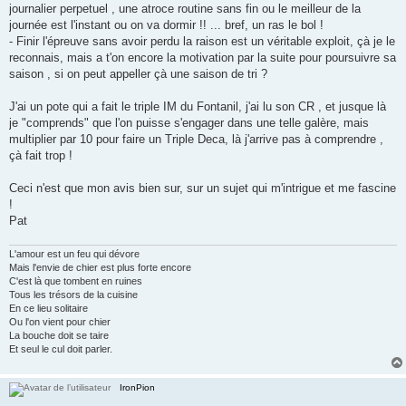
journalier perpetuel , une atroce routine sans fin ou le meilleur de la
journée est l'instant ou on va dormir !! ... bref, un ras le bol !
- Finir l'épreuve sans avoir perdu la raison est un véritable exploit, çà je le
reconnais, mais a t'on encore la motivation par la suite pour poursuivre sa
saison , si on peut appeller çà une saison de tri ?
J'ai un pote qui a fait le triple IM du Fontanil, j'ai lu son CR , et jusque là
je "comprends" que l'on puisse s'engager dans une telle galère, mais
multiplier par 10 pour faire un Triple Deca, là j'arrive pas à comprendre ,
çà fait trop !
Ceci n'est que mon avis bien sur, sur un sujet qui m'intrigue et me fascine
!
Pat
L'amour est un feu qui dévore
Mais l'envie de chier est plus forte encore
C'est là que tombent en ruines
Tous les trésors de la cuisine
En ce lieu solitaire
Ou l'on vient pour chier
La bouche doit se taire
Et seul le cul doit parler.
IronPion