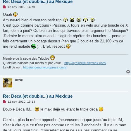
Re: Deca (et double...) au Mexique
M
12 nov. 2010, 14:50
e
s
Ouah
s
Amuse-toi bien durant ton petit trip
a
g
C'est quoi comme parcours? Piscine, X tours en vélo sur une boucle de X
e
km, idem à pied? Ou bien un truc qui traverse plus largement le Mexique?
n
o
J'admire le mental ultra quand il s'agit de répéter des boucles.....perso je
n
fais carrément un blocage dessus (rien que 2 boucles de 21.100 km ça
l
u
me rend malade
)... Bref, respect
Membre de la secte des Trigolos
Quelques balades par monts et par vaux...
http://cyclorelie.skyrock.com/
Le off de ouf :
http://offdeouf.wordpress.com/
Bryce
Re: Deca (et double...) au Mexique
M
12 nov. 2010, 15:13
e
s
Double Déca IM...
le max déjà vu étant le triple déca
s
a
g
Ce n'est plus la même approche (heureusement) que jusqu'au triple IM,
e
c'est à dire que ce n'est pas comme un tri les 3 enchainés. Il y a un max
n
o
de 28 jours pour finir...(concrétement je ne sais pas comment ça se