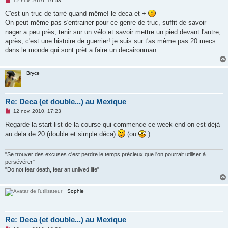
12 nov. 2010, 16:58
e
s
C'est un truc de tarré quand même! le deca et +
s
On peut même pas s'entrainer pour ce genre de truc, suffit de savoir
a
g
nager a peu près, tenir sur un vélo et savoir mettre un pied devant l'autre,
e
après, c'est une histoire de guerrier! je suis sur t'as même pas 20 mecs
n
o
dans le monde qui sont prèt a faire un decaironman
n
l
u
Bryce
Re: Deca (et double...) au Mexique
M
12 nov. 2010, 17:23
e
s
Regarde la start list de la course qui commence ce week-end on est déjà
s
au dela de 20 (double et simple déca)
(ou
)
a
g
e
n
"Se trouver des excuses c'est perdre le temps précieux que l'on pourrait utiliser à
o
persévérer"
n
"Do not fear death, fear an unlived life"
l
u
Sophie
Re: Deca (et double...) au Mexique