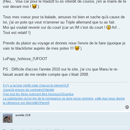
(Heu... Voui car pour le Raid28 tu es interdit de course, j'en ai marre de te
voir devant moi !
)
Tous mes voeux pour ta balade, amuses toi bien et sache qu'à cause de
toi, j'ai un pote qui veut m'amener au Triple allemand que tu as fait.
Moi qui voulait revenir sur du court (car un IM c'est du court !
Arf...
Tout est relatif !)
Prends du plaisir au voyage et donnes nous l'envie de le faire (quoique je
vais te blacklister auprès de mes potes !!!
)
LoPapy_hohisse_l'UFOOT
PS : Difficile d'acces l'année 2010 sur le site, j'ai cru que Manu le re-
faisait avant de me rendre compte que c'était 2008.
Il n’y a qu’une vérité mais chacun la sienne©LP
Jusqu'à preuve du contraire©Vandel
Que tout les êtres puissent être heureux©Goenka
La satisfaction qu'on tire de la vengeance ne dure qu'un moment, celle que nous donne
la clémence est éternelle©Henri4
aurelie.218