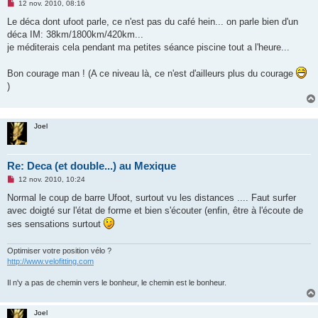
M
12 nov. 2010, 08:16
e
s
Le déca dont ufoot parle, ce n'est pas du café hein... on parle bien d'un
s
déca IM: 38km/1800km/420km...
a
g
je méditerais cela pendant ma petites séance piscine tout a l'heure...
e
n
o
Bon courage man ! (A ce niveau là, ce n'est d'ailleurs plus du courage
n
)
l
u
Joel
Re: Deca (et double...) au Mexique
M
12 nov. 2010, 10:24
e
s
Normal le coup de barre Ufoot, surtout vu les distances .... Faut surfer
s
avec doigté sur l'état de forme et bien s'écouter (enfin, être à l'écoute de
a
g
ses sensations surtout
e
n
o
Optimiser votre position vélo ?
n
http://www.velofitting.com
l
u
Il n'y a pas de chemin vers le bonheur, le chemin est le bonheur.
Joel