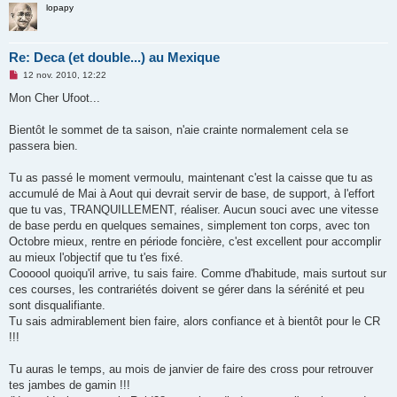
lopapy
Re: Deca (et double...) au Mexique
M
12 nov. 2010, 12:22
e
s
Mon Cher Ufoot...
s
a
g
Bientôt le sommet de ta saison, n'aie crainte normalement cela se
e
passera bien.
n
o
n
Tu as passé le moment vermoulu, maintenant c'est la caisse que tu as
l
u
accumulé de Mai à Aout qui devrait servir de base, de support, à l'effort
que tu vas, TRANQUILLEMENT, réaliser. Aucun souci avec une vitesse
de base perdu en quelques semaines, simplement ton corps, avec ton
Octobre mieux, rentre en période foncière, c'est excellent pour accomplir
au mieux l'objectif que tu t'es fixé.
Coooool quoiqu'il arrive, tu sais faire. Comme d'habitude, mais surtout sur
ces courses, les contrariétés doivent se gérer dans la sérénité et peu
sont disqualifiante.
Tu sais admirablement bien faire, alors confiance et à bientôt pour le CR
!!!
Tu auras le temps, au mois de janvier de faire des cross pour retrouver
tes jambes de gamin !!!