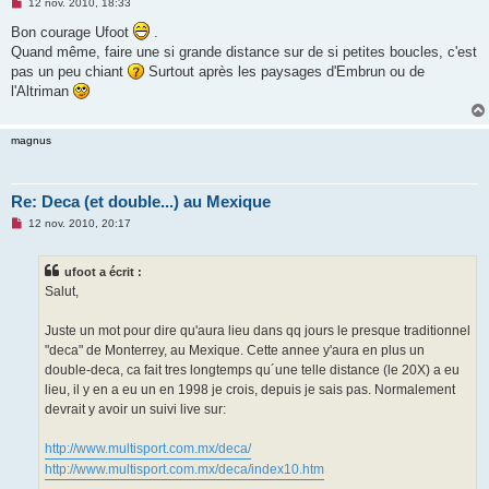
M
12 nov. 2010, 18:33
e
s
Bon courage Ufoot
.
s
Quand même, faire une si grande distance sur de si petites boucles, c'est
a
g
pas un peu chiant
Surtout après les paysages d'Embrun ou de
e
l'Altriman
n
o
n
l
magnus
u
Re: Deca (et double...) au Mexique
M
12 nov. 2010, 20:17
e
s
s
ufoot a écrit :
a
g
Salut,
e
n
o
Juste un mot pour dire qu'aura lieu dans qq jours le presque traditionnel
n
"deca" de Monterrey, au Mexique. Cette annee y'aura en plus un
l
u
double-deca, ca fait tres longtemps qu´une telle distance (le 20X) a eu
lieu, il y en a eu un en 1998 je crois, depuis je sais pas. Normalement
devrait y avoir un suivi live sur:
http://www.multisport.com.mx/deca/
http://www.multisport.com.mx/deca/index10.htm