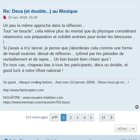
Re: Deca (et double...) au Mexique
M
12 nov. 2010, 21:32
e
s
Un peu la même approche dans la réflexion...
s
Tout "en boucle", cela relève plus du mental que du physique considérant
a
g
néanmoins une préparation et solidité avérées pour éviter les blessures...
e
!
n
o
Si j'avais à m'y lancer, je pense que j'aborderais cela comme une forme
n
de travail routinier, dénué de réflexion... rythmé par les périodes de
l
u
ravitaillement et de repos... Un bon boulot bien chiant quoi !
En tous cas, chapeau bas à tous les participants, déca ou double, et
good luck à notre Ufoot national !
So good... Always smiling before... And now (10 janvier 2009) : Show must go on... !
http://www.fabricepion.com
NOUÂTRE : www.nouatre-triathlon.com
https://www.ironman.com/races/im703-tours
Page
1
sur
21
1
2
3
4
5
21
Suivant
314 messages
…
Aller