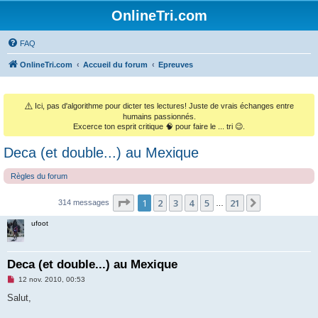
OnlineTri.com
FAQ
OnlineTri.com
Accueil du forum
Epreuves
⚠️
Ici, pas d'algorithme pour dicter tes lectures! Juste de vrais échanges entre
humains passionnés.
Excerce ton esprit critique 🧠 pour faire le ... tri 😉.
Deca (et double...) au Mexique
Règles du forum
Page
1
sur
21
1
2
3
4
5
21
Suivant
314 messages
…
ufoot
Deca (et double...) au Mexique
M
12 nov. 2010, 00:53
e
s
Salut,
s
a