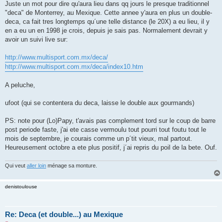
g
Juste un mot pour dire qu'aura lieu dans qq jours le presque traditionnel
e
"deca" de Monterrey, au Mexique. Cette annee y'aura en plus un double-
n
o
deca, ca fait tres longtemps qu´une telle distance (le 20X) a eu lieu, il y
n
en a eu un en 1998 je crois, depuis je sais pas. Normalement devrait y
l
u
avoir un suivi live sur:
http://www.multisport.com.mx/deca/
http://www.multisport.com.mx/deca/index10.htm
A peluche,
ufoot (qui se contentera du deca, laisse le double aux gourmands)
PS: note pour (Lo)Papy, t'avais pas complement tord sur le coup de barre
post periode faste, j'ai ete casse vermoulu tout pourri tout foutu tout le
mois de septembre, je courais comme un p´tit vieux, mal partout.
Heureusement octobre a ete plus positif, j´ai repris du poil de la bete. Ouf.
Qui veut
aller loin
ménage sa monture.
denistoulouse
Re: Deca (et double...) au Mexique