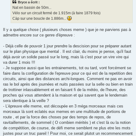
Bryce a écrit :
a
g
Nat en bassin de 50m...
e
Vélo sur un circuit fermé de 1.915m (à faire 1879 fois)
n
o
Càp sur une boucle de 1.886m...
n
l
u
Il y a quelque chose ( plusieurs choses meme ) que je ne parviens pas à
admettre encore sur ce genre d'épreuve :
- Déjà celle de pouvoir 1 jour prendre la descision pour se préparer autant
sur le plan physique que mental . Il est clair, du moins je pense, qu'il faut
déjà avoir un solide passé sur le long, mais là c'est pour un vire vire qui
va durer 1 mois !!!
- Je suppose aussi que les entrainements, tot ou tard, vont forcément se
faire dans la configuration de l'epreuve pour ce qui est de la repetition des
circuits, ainsi que des distances archi-longues. Comment ne pas en avoir
ras le bol après des journées et nuits passées sur la selle ou bien en train
de trottiner inlassablement et en faisant fi de la météo, de l'heure, des
proches qui vous attendent à la maison et qui savent que le lendemain
sera identique à la veille ?
- L'épreuve elle meme, est découpée en 3 méga morceaux mais ces
morceaux là sont eclatés eux memes en une multitude de portions de
route , et par la force des choses par des temps de repos, de
ravitaillements, de sommeil ( O combien mérités ) et c'est là ou la notion
de compétition, de course, de défi meme semblent ne plus etre les mots
justes pour un truc pareil ! Pour moi, ce serait plutot un recommencement