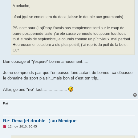
A peluche,
ufoot (qui se contentera du deca, laisse le double aux gourmands)
PS: note pour (Lo)Papy, t'avais pas complement tord sur le coup de
barre post periode faste, j'ai ete casse vermoulu tout pourri tout foutu
tout le mois de septembre, je courais comme un p´tit vieux, mal partout.
Heureusement octobre a ete plus positif, j´ai repris du poil de la bete.
Ouf.
Bon courage et "j'espère" bonne amusement.....
Je ne comprends pas que l'on puisse faire autant de bornes, ca dépasse
le domaine du sport plaisir...mais bon si c'est ton trip...
Aller, go and "
no
" fast....................
Pat
Re: Deca (et double...) au Mexique
M
12 nov. 2010, 20:45
e
s
s