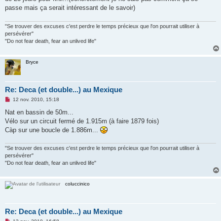
n
passe mais ça serait intéressant de le savoir)
l
u
"Se trouver des excuses c'est perdre le temps précieux que l'on pourrait utiliser à
persévérer"
"Do not fear death, fear an unlived life"
Bryce
Re: Deca (et double...) au Mexique
M
12 nov. 2010, 15:18
e
s
Nat en bassin de 50m...
s
Vélo sur un circuit fermé de 1.915m (à faire 1879 fois)
a
g
Càp sur une boucle de 1.886m...
e
n
o
"Se trouver des excuses c'est perdre le temps précieux que l'on pourrait utiliser à
n
persévérer"
l
"Do not fear death, fear an unlived life"
u
coluccinico
Re: Deca (et double...) au Mexique
M