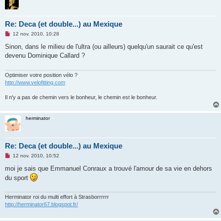
Re: Deca (et double...) au Mexique
M
12 nov. 2010, 10:28
e
s
Sinon, dans le milieu de l'ultra (ou ailleurs) quelqu'un saurait ce qu'est
s
devenu Dominique Callard ?
a
g
e
n
Optimiser votre position vélo ?
o
http://www.velofitting.com
n
l
Il n'y a pas de chemin vers le bonheur, le chemin est le bonheur.
u
herminator
Re: Deca (et double...) au Mexique
M
12 nov. 2010, 10:52
e
s
moi je sais que Emmanuel Conraux a trouvé l'amour de sa vie en dehors
s
du sport
a
g
e
n
Herminator roi du multi effort à Strasborrrrrr
o
http://herminator67.blogspot.fr/
n
l
u