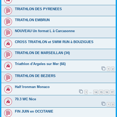
TRIATHLON DES PYRENEES
TRIATHLON EMBRUN
NOUVEAU Un format L à Carcasonne
CROSS TRIATHLON et SWIM RUN à BOUZIGUES
TRIATHLON DE MARSEILLAN (34)
Triathlon d'Argeles sur Mer (66)
1
2
TRIATHLON DE BEZIERS
Half Ironman Monaco
1
14
15
16
17
…
70.3 WC Nice
1
2
FIN JUIN en OCCITANIE