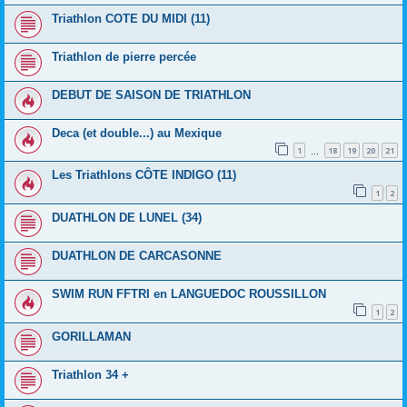
Triathlon COTE DU MIDI (11)
Triathlon de pierre percée
DEBUT DE SAISON DE TRIATHLON
Deca (et double...) au Mexique
1
18
19
20
21
…
Les Triathlons CÔTE INDIGO (11)
1
2
DUATHLON DE LUNEL (34)
DUATHLON DE CARCASONNE
SWIM RUN FFTRI en LANGUEDOC ROUSSILLON
1
2
GORILLAMAN
Triathlon 34 +