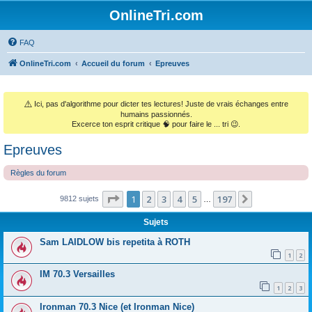
OnlineTri.com
FAQ
OnlineTri.com
Accueil du forum
Epreuves
⚠️
Ici, pas d'algorithme pour dicter tes lectures! Juste de vrais échanges entre
humains passionnés.
Excerce ton esprit critique 🧠 pour faire le ... tri 😉.
Epreuves
Règles du forum
Page
1
sur
197
1
2
3
4
5
197
Suivant
9812 sujets
…
Sujets
Sam LAIDLOW bis repetita à ROTH
1
2
IM 70.3 Versailles
1
2
3
Ironman 70.3 Nice (et Ironman Nice)