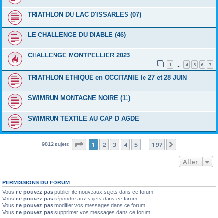
TRIATHLON DU LAC D'ISSARLES (07)
LE CHALLENGE DU DIABLE (46)
CHALLENGE MONTPELLIER 2023
1
4
5
6
7
…
TRIATHLON ETHIQUE en OCCITANIE le 27 et 28 JUIN
SWIMRUN MONTAGNE NOIRE (11)
SWIMRUN TEXTILE AU CAP D AGDE
Page
1
sur
197
1
2
3
4
5
197
Suivant
9812 sujets
…
Aller
PERMISSIONS DU FORUM
Vous
ne pouvez pas
publier de nouveaux sujets dans ce forum
Vous
ne pouvez pas
répondre aux sujets dans ce forum
Vous
ne pouvez pas
modifier vos messages dans ce forum
Vous
ne pouvez pas
supprimer vos messages dans ce forum