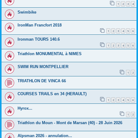
1
2
3
4
Swimbike
IronMan Francfort 2018
1
2
3
4
5
6
Ironman TOURS 140.6
1
2
3
4
5
6
Triathlon MONUMENTAL à NIMES
SWIM RUN MONTPELLIER
1
2
TRIATHLON DE VINCA 66
COURSES TRAILS en 34 (HERAULT)
1
2
3
4
5
6
Hyrox...
1
2
Triathlon du Moun - Mont de Marsan (40) - 28 Juin 2026
Alpsman 2026 - annulation...