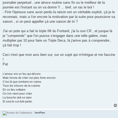
journalier perpetuel , une atroce routine sans fin ou le meilleur de la
journée est l'instant ou on va dormir !! ... bref, un ras le bol !
- Finir l'épreuve sans avoir perdu la raison est un véritable exploit, çà je le
reconnais, mais a t'on encore la motivation par la suite pour poursuivre sa
saison , si on peut appeller çà une saison de tri ?
J'ai un pote qui a fait le triple IM du Fontanil, j'ai lu son CR , et jusque là
je "comprends" que l'on puisse s'engager dans une telle galère, mais
multiplier par 10 pour faire un Triple Deca, là j'arrive pas à comprendre ,
çà fait trop !
Ceci n'est que mon avis bien sur, sur un sujet qui m'intrigue et me fascine
!
Pat
L'amour est un feu qui dévore
Mais l'envie de chier est plus forte encore
C'est là que tombent en ruines
Tous les trésors de la cuisine
En ce lieu solitaire
Ou l'on vient pour chier
La bouche doit se taire
Et seul le cul doit parler.
IronPion