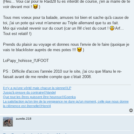
(Heu... Voui car pour le Raid28 tu es interdit de course, j'en ai marre de te
voir devant moi !
)
Tous mes voeux pour ta balade, amuses toi bien et sache qu'à cause de
toi, j'ai un pote qui veut m'amener au Triple allemand que tu as fait.
Moi qui voulait revenir sur du court (car un IM c'est du court !
Arf...
Tout est relatif !)
Prends du plaisir au voyage et donnes nous l'envie de le faire (quoique je
vais te blacklister auprès de mes potes !!!
)
LoPapy_hohisse_l'UFOOT
PS : Difficile d'acces l'année 2010 sur le site, j'ai cru que Manu le re-
faisait avant de me rendre compte que c'était 2008.
Il n’y a qu’une vérité mais chacun la sienne©LP
Jusqu'à preuve du contraire©Vandel
Que tout les êtres puissent être heureux©Goenka
La satisfaction qu'on tire de la vengeance ne dure qu'un moment, celle que nous donne
la clémence est éternelle©Henri4
aurelie.218