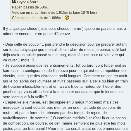
Bryce a écrit :
a
g
Nat en bassin de 50m...
e
Vélo sur un circuit fermé de 1.915m (à faire 1879 fois)
n
o
Càp sur une boucle de 1.886m...
n
l
u
Il y a quelque chose ( plusieurs choses meme ) que je ne parviens pas à
admettre encore sur ce genre d'épreuve :
- Déjà celle de pouvoir 1 jour prendre la descision pour se préparer autant
sur le plan physique que mental . Il est clair, du moins je pense, qu'il faut
déjà avoir un solide passé sur le long, mais là c'est pour un vire vire qui
va durer 1 mois !!!
- Je suppose aussi que les entrainements, tot ou tard, vont forcément se
faire dans la configuration de l'epreuve pour ce qui est de la repetition des
circuits, ainsi que des distances archi-longues. Comment ne pas en avoir
ras le bol après des journées et nuits passées sur la selle ou bien en train
de trottiner inlassablement et en faisant fi de la météo, de l'heure, des
proches qui vous attendent à la maison et qui savent que le lendemain
sera identique à la veille ?
- L'épreuve elle meme, est découpée en 3 méga morceaux mais ces
morceaux là sont eclatés eux memes en une multitude de portions de
route , et par la force des choses par des temps de repos, de
ravitaillements, de sommeil ( O combien mérités ) et c'est là ou la notion
de compétition, de course, de défi meme semblent ne plus etre les mots
justes pour un truc pareil ! Pour moi, ce serait plutot un recommencement