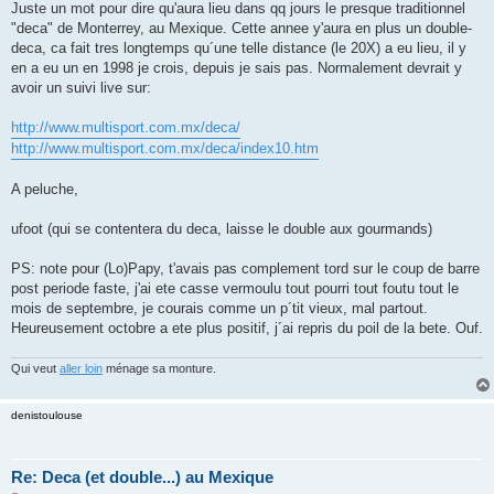
g
Juste un mot pour dire qu'aura lieu dans qq jours le presque traditionnel
e
"deca" de Monterrey, au Mexique. Cette annee y'aura en plus un double-
n
o
deca, ca fait tres longtemps qu´une telle distance (le 20X) a eu lieu, il y
n
en a eu un en 1998 je crois, depuis je sais pas. Normalement devrait y
l
u
avoir un suivi live sur:
http://www.multisport.com.mx/deca/
http://www.multisport.com.mx/deca/index10.htm
A peluche,
ufoot (qui se contentera du deca, laisse le double aux gourmands)
PS: note pour (Lo)Papy, t'avais pas complement tord sur le coup de barre
post periode faste, j'ai ete casse vermoulu tout pourri tout foutu tout le
mois de septembre, je courais comme un p´tit vieux, mal partout.
Heureusement octobre a ete plus positif, j´ai repris du poil de la bete. Ouf.
Qui veut
aller loin
ménage sa monture.
denistoulouse
Re: Deca (et double...) au Mexique