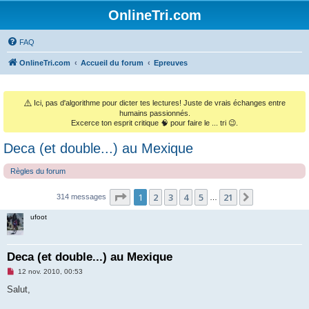
OnlineTri.com
FAQ
OnlineTri.com
Accueil du forum
Epreuves
⚠️
Ici, pas d'algorithme pour dicter tes lectures! Juste de vrais échanges entre
humains passionnés.
Excerce ton esprit critique 🧠 pour faire le ... tri 😉.
Deca (et double...) au Mexique
Règles du forum
Page
1
sur
21
1
2
3
4
5
21
Suivant
314 messages
…
ufoot
Deca (et double...) au Mexique
M
12 nov. 2010, 00:53
e
s
Salut,
s
a