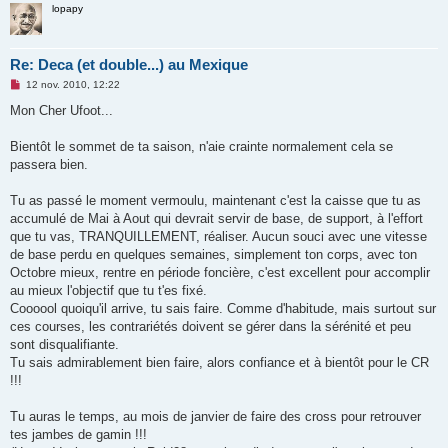
lopapy
Re: Deca (et double...) au Mexique
M
12 nov. 2010, 12:22
e
s
Mon Cher Ufoot...
s
a
g
Bientôt le sommet de ta saison, n'aie crainte normalement cela se
e
passera bien.
n
o
n
Tu as passé le moment vermoulu, maintenant c'est la caisse que tu as
l
u
accumulé de Mai à Aout qui devrait servir de base, de support, à l'effort
que tu vas, TRANQUILLEMENT, réaliser. Aucun souci avec une vitesse
de base perdu en quelques semaines, simplement ton corps, avec ton
Octobre mieux, rentre en période foncière, c'est excellent pour accomplir
au mieux l'objectif que tu t'es fixé.
Coooool quoiqu'il arrive, tu sais faire. Comme d'habitude, mais surtout sur
ces courses, les contrariétés doivent se gérer dans la sérénité et peu
sont disqualifiante.
Tu sais admirablement bien faire, alors confiance et à bientôt pour le CR
!!!
Tu auras le temps, au mois de janvier de faire des cross pour retrouver
tes jambes de gamin !!!