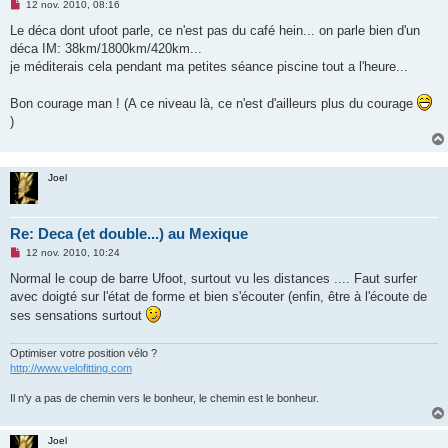
M
12 nov. 2010, 08:16
e
s
Le déca dont ufoot parle, ce n'est pas du café hein... on parle bien d'un
s
déca IM: 38km/1800km/420km...
a
g
je méditerais cela pendant ma petites séance piscine tout a l'heure...
e
n
o
Bon courage man ! (A ce niveau là, ce n'est d'ailleurs plus du courage
n
)
l
u
Joel
Re: Deca (et double...) au Mexique
M
12 nov. 2010, 10:24
e
s
Normal le coup de barre Ufoot, surtout vu les distances .... Faut surfer
s
avec doigté sur l'état de forme et bien s'écouter (enfin, être à l'écoute de
a
g
ses sensations surtout
e
n
o
Optimiser votre position vélo ?
n
http://www.velofitting.com
l
u
Il n'y a pas de chemin vers le bonheur, le chemin est le bonheur.
Joel