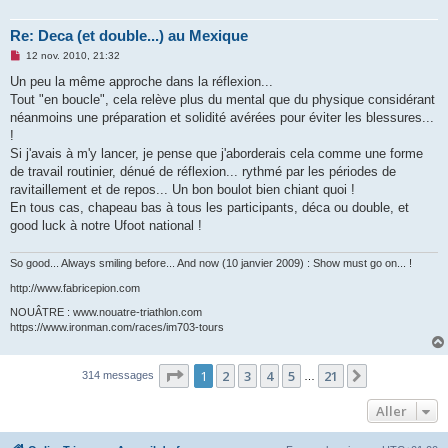
Re: Deca (et double...) au Mexique
M
12 nov. 2010, 21:32
e
s
Un peu la même approche dans la réflexion...
s
Tout "en boucle", cela relève plus du mental que du physique considérant
a
g
néanmoins une préparation et solidité avérées pour éviter les blessures...
e
!
n
o
Si j'avais à m'y lancer, je pense que j'aborderais cela comme une forme
n
de travail routinier, dénué de réflexion... rythmé par les périodes de
l
u
ravitaillement et de repos... Un bon boulot bien chiant quoi !
En tous cas, chapeau bas à tous les participants, déca ou double, et
good luck à notre Ufoot national !
So good... Always smiling before... And now (10 janvier 2009) : Show must go on... !
http://www.fabricepion.com
NOUÂTRE : www.nouatre-triathlon.com
https://www.ironman.com/races/im703-tours
Page
1
sur
21
1
2
3
4
5
21
Suivant
314 messages
…
Aller