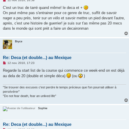
12 nov. 2010, 16:58
e
s
C'est un truc de tarré quand même! le deca et +
s
On peut même pas s'entrainer pour ce genre de truc, suffit de savoir
a
g
nager a peu près, tenir sur un vélo et savoir mettre un pied devant l'autre,
e
après, c'est une histoire de guerrier! je suis sur t'as même pas 20 mecs
n
o
dans le monde qui sont prèt a faire un decaironman
n
l
u
Bryce
Re: Deca (et double...) au Mexique
M
12 nov. 2010, 17:23
e
s
Regarde la start list de la course qui commence ce week-end on est déjà
s
au dela de 20 (double et simple déca)
(ou
)
a
g
e
n
"Se trouver des excuses c'est perdre le temps précieux que l'on pourrait utiliser à
o
persévérer"
n
"Do not fear death, fear an unlived life"
l
u
Sophie
Re: Deca (et double...) au Mexique