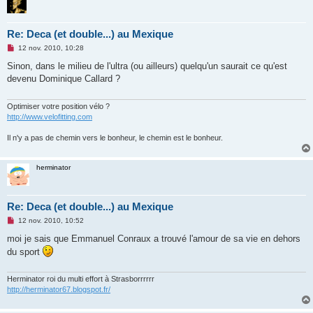
Re: Deca (et double...) au Mexique
M
12 nov. 2010, 10:28
e
s
Sinon, dans le milieu de l'ultra (ou ailleurs) quelqu'un saurait ce qu'est
s
devenu Dominique Callard ?
a
g
e
n
Optimiser votre position vélo ?
o
http://www.velofitting.com
n
l
Il n'y a pas de chemin vers le bonheur, le chemin est le bonheur.
u
herminator
Re: Deca (et double...) au Mexique
M
12 nov. 2010, 10:52
e
s
moi je sais que Emmanuel Conraux a trouvé l'amour de sa vie en dehors
s
du sport
a
g
e
n
Herminator roi du multi effort à Strasborrrrrr
o
http://herminator67.blogspot.fr/
n
l
u