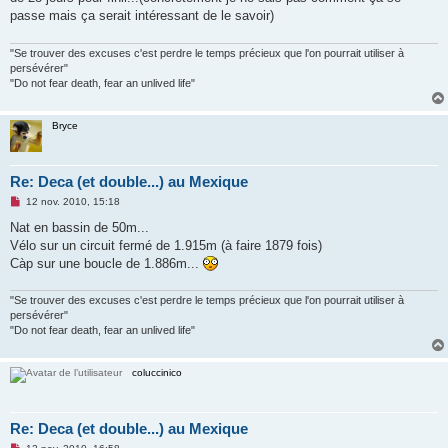
n
passe mais ça serait intéressant de le savoir)
l
u
"Se trouver des excuses c'est perdre le temps précieux que l'on pourrait utiliser à
persévérer"
"Do not fear death, fear an unlived life"
Bryce
Re: Deca (et double...) au Mexique
M
12 nov. 2010, 15:18
e
s
Nat en bassin de 50m...
s
Vélo sur un circuit fermé de 1.915m (à faire 1879 fois)
a
g
Càp sur une boucle de 1.886m...
e
n
o
"Se trouver des excuses c'est perdre le temps précieux que l'on pourrait utiliser à
n
persévérer"
l
"Do not fear death, fear an unlived life"
u
coluccinico
Re: Deca (et double...) au Mexique
M