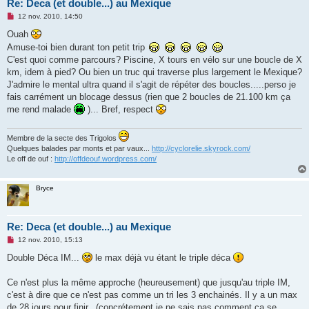
Re: Deca (et double...) au Mexique
M
12 nov. 2010, 14:50
e
s
Ouah
s
Amuse-toi bien durant ton petit trip
a
g
C'est quoi comme parcours? Piscine, X tours en vélo sur une boucle de X
e
km, idem à pied? Ou bien un truc qui traverse plus largement le Mexique?
n
o
J'admire le mental ultra quand il s'agit de répéter des boucles.....perso je
n
fais carrément un blocage dessus (rien que 2 boucles de 21.100 km ça
l
u
me rend malade
)... Bref, respect
Membre de la secte des Trigolos
Quelques balades par monts et par vaux...
http://cyclorelie.skyrock.com/
Le off de ouf :
http://offdeouf.wordpress.com/
Bryce
Re: Deca (et double...) au Mexique
M
12 nov. 2010, 15:13
e
s
Double Déca IM...
le max déjà vu étant le triple déca
s
a
g
Ce n'est plus la même approche (heureusement) que jusqu'au triple IM,
e
c'est à dire que ce n'est pas comme un tri les 3 enchainés. Il y a un max
n
o
de 28 jours pour finir...(concrétement je ne sais pas comment ça se