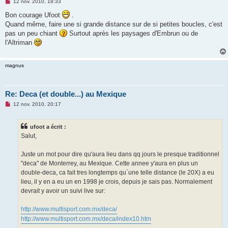
M
12 nov. 2010, 18:33
e
s
Bon courage Ufoot
.
s
Quand même, faire une si grande distance sur de si petites boucles, c'est
a
g
pas un peu chiant
Surtout après les paysages d'Embrun ou de
e
l'Altriman
n
o
n
l
magnus
u
Re: Deca (et double...) au Mexique
M
12 nov. 2010, 20:17
e
s
s
ufoot a écrit :
a
g
Salut,
e
n
o
Juste un mot pour dire qu'aura lieu dans qq jours le presque traditionnel
n
"deca" de Monterrey, au Mexique. Cette annee y'aura en plus un
l
u
double-deca, ca fait tres longtemps qu´une telle distance (le 20X) a eu
lieu, il y en a eu un en 1998 je crois, depuis je sais pas. Normalement
devrait y avoir un suivi live sur:
http://www.multisport.com.mx/deca/
http://www.multisport.com.mx/deca/index10.htm