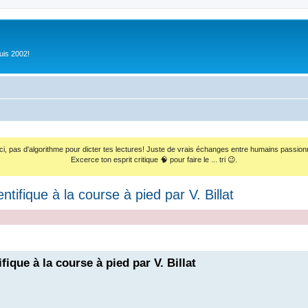
uis 2002!
ci, pas d'algorithme pour dicter tes lectures! Juste de vrais échanges entre humains passion
Excerce ton esprit critique 🧠 pour faire le ... tri 😉.
ntifique à la course à pied par V. Billat
fique à la course à pied par V. Billat