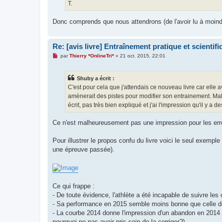
T.
Donc comprends que nous attendrons (de l'avoir lu à moindr
Re: [avis livre] Entraînement pratique et scientifiq
M
par
Thierry *OnlineTri*
»
21 oct. 2015, 22:01
e
s
s
Shuby a écrit :
a
g
C'est pour cela que j'attendais ce nouveau livre car elle a
e
amènerait des pistes pour modifier son entrainement. Mal
n
o
écrit, pas très bien expliqué et j'ai l'impression qu'il y 
n
l
u
Ce n'est malheureusement pas une impression pour les err
Pour illustrer le propos confu du livre voici le seul exemp
une épreuve passée).
Ce qui frappe :
- De toute évidence, l'athlète a été incapable de suivre 
- Sa performance en 2015 semble moins bonne que celle de 2
- La courbe 2014 donne l'impression d'un abandon en 2014 (
pourquoi ne pas avoir pris soin de la corriger?)