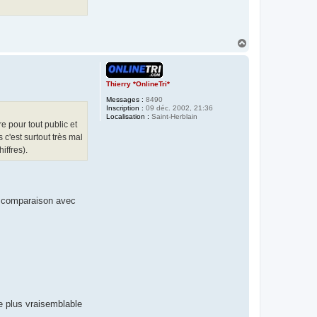
H
a
u
t
Thierry *OnlineTri*
Messages :
8490
Inscription :
09 déc. 2002, 21:36
Localisation :
Saint-Herblain
e pour tout public et
c'est surtout très mal
iffres).
la comparaison avec
e plus vraisemblable