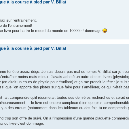
ue à la course à pied par V. Billat
max sur l'entrainement,
e de l'entrainement!
r ce livre pour battre le record du monde de 10000m! dommage
ue à la course à pied par V. Billat
omme toi être assez déçu. Je suis depuis pas mal de temps V. Billat car je tro
s’entraîner moins mais mieux. J'avais acheté un autre de ses livres (physiol
 (on dirait un cours de physio pour étudiant) et ça me prenait la tête : je suis 
ue l'on apporte des pistes sur que faire pour s'améliorer, ce qui n'était pas 
it fait comprendre qu'il résumerait toutes ses dernières recherches et serait un
lheureusement ... le livre est encore complexe (bien que plus compréhensible
qu'il y a des erreurs (notamment dans les tableaux ou des fois tu ne comprends p
end trop son offre de suivi. On a l'impression d'une grande plaquette commercia
 prix du livre c'est dommage.