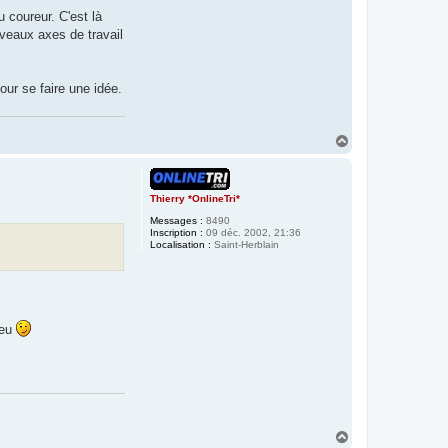
 coureur. C'est là
veaux axes de travail
our se faire une idée.
H
a
u
t
Thierry *OnlineTri*
Messages :
8490
Inscription :
09 déc. 2002, 21:36
Localisation :
Saint-Herblain
peu
H