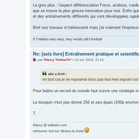
Le gros plus : l'aspect différenciation Force, acidose, card
que se trouve la plus grosse innovation pour moi. Enfin q
et des entraînements différents qui sont développées rapide
Bref ses travaux m’intéressent mais j'ai vraiment l'impressi
If Triathlon was easy, they would call it football
Re: [avis livre] Entraînement pratique et scientifiq
M
par
Thierry *OnlineTri*
»
21 oct. 2015, 21:14
e
s
s
atiz a écrit :
a
g
en tout cas je ne reposerai donc pas tout mes espoirs s
e
n
o
Pour battre un record du monde faut suivre une stratégie in
n
l
u
Le bouquin n'est pas donné 25€ et peu épais (100p environ
T.
thierry @ onlinetri.com
retrouvez moi sur Strava ou Insta