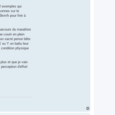
 2 exemples qui
sonnes sur le
5km/h pour finir à
 parcours du marathon
e courir en plein
t un sacré pense bête
 ou Y on battu leur
 condition physique
 plus et que je vais
perception d'effort
H
a