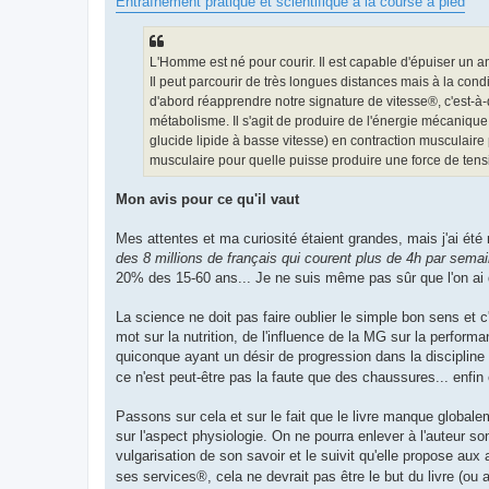
Entraînement pratique et scientifique à la course à pied
a
g
e
n
o
L'Homme est né pour courir. Il est capable d'épuiser un an
n
Il peut parcourir de très longues distances mais à la condi
l
u
d'abord réapprendre notre signature de vitesse®, c'est-à-di
métabolisme. Il s'agit de produire de l'énergie mécanique
glucide lipide à basse vitesse) en contraction musculair
musculaire pour quelle puisse produire une force de tensi
Mon avis pour ce qu'il vaut
Mes attentes et ma curiosité étaient grandes, mais j'ai é
des 8 millions de français qui courent plus de 4h par sema
20% des 15-60 ans... Je ne suis même pas sûr que l'on ai de
La science ne doit pas faire oublier le simple bon sens et 
mot sur la nutrition, de l'influence de la MG sur la perfor
quiconque ayant un désir de progression dans la discipline 
ce n'est peut-être pas la faute que des chaussures... enfi
Passons sur cela et sur le fait que le livre manque globalem
sur l'aspect physiologie. On ne pourra enlever à l'auteur so
vulgarisation de son savoir et le suivit qu'elle propose a
ses services®, cela ne devrait pas être le but du livre (ou alo