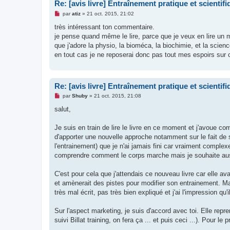
Re: [avis livre] Entraînement pratique et scientifiq
M
par
atiz
»
21 oct. 2015, 21:02
e
s
très intéressant ton commentaire.
s
je pense quand même le lire, parce que je veux en lire un 
a
g
que j'adore la physio, la bioméca, la biochimie, et la scienc
e
en tout cas je ne reposerai donc pas tout mes espoirs su
n
o
n
l
u
Re: [avis livre] Entraînement pratique et scientifiq
M
par
Shuby
»
21 oct. 2015, 21:08
e
s
salut,
s
a
g
Je suis en train de lire le livre en ce moment et j'avoue c
e
d'apporter une nouvelle approche notamment sur le fait de 
n
o
l'entrainement) que je n'ai jamais fini car vraiment complexe
n
comprendre comment le corps marche mais je souhaite aussi q
l
u
C'est pour cela que j'attendais ce nouveau livre car elle ava
et amènerait des pistes pour modifier son entrainement. Ma
très mal écrit, pas très bien expliqué et j'ai l'impression 
Sur l'aspect marketing, je suis d'accord avec toi. Elle repr
suivi Billat training, on fera ça ... et puis ceci ...). Pour le