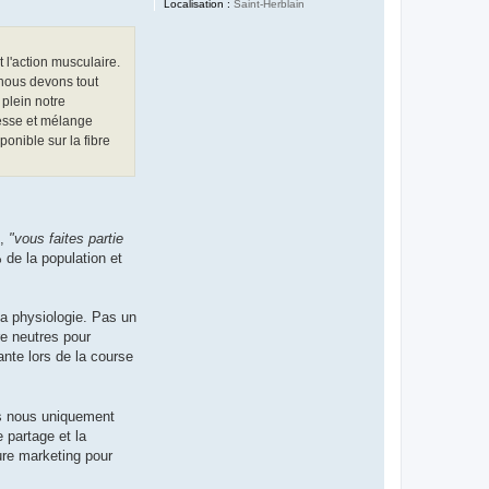
Localisation :
Saint-Herblain
 l'action musculaire.
, nous devons tout
 plein notre
tesse et mélange
onible sur la fibre
l,
"vous faites partie
 de la population et
la physiologie. Pas un
re neutres pour
ante lors de la course
ons nous uniquement
 partage et la
ure marketing pour