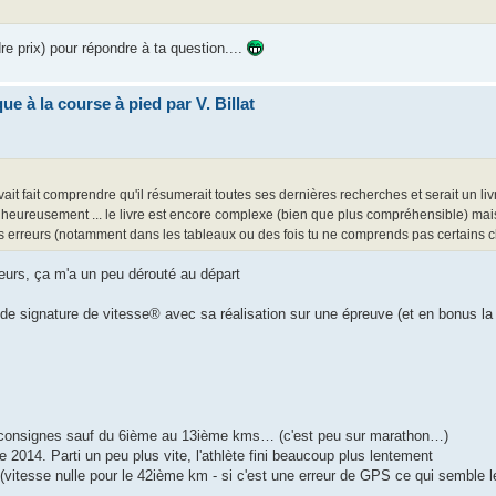
e prix) pour répondre à ta question....
ue à la course à pied par V. Billat
vait fait comprendre qu'il résumerait toutes ses dernières recherches et serait un livr
heureusement ... le livre est encore complexe (bien que plus compréhensible) mais 
a des erreurs (notamment dans les tableaux ou des fois tu ne comprends pas certains ch
eurs, ça m'a un peu dérouté au départ
le de signature de vitesse® avec sa réalisation sur une épreuve (et en bonus 
les consignes sauf du 6ième au 13ième kms… (c'est peu sur marathon…)
014. Parti un peu plus vite, l'athlète fini beaucoup plus lentement
vitesse nulle pour le 42ième km - si c'est une erreur de GPS ce qui semble l