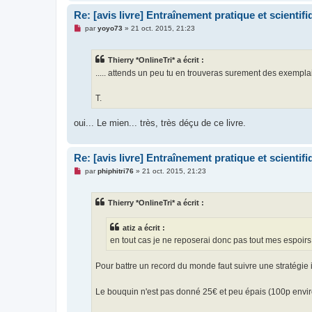
Re: [avis livre] Entraînement pratique et scientifiq
M
par
yoyo73
»
21 oct. 2015, 21:23
e
s
s
Thierry *OnlineTri* a écrit :
a
g
..... attends un peu tu en trouveras surement des exempla
e
n
o
T.
n
l
u
oui... Le mien... très, très déçu de ce livre.
Re: [avis livre] Entraînement pratique et scientifiq
M
par
phiphitri76
»
21 oct. 2015, 21:23
e
s
s
Thierry *OnlineTri* a écrit :
a
g
e
atiz a écrit :
n
o
en tout cas je ne reposerai donc pas tout mes espoi
n
l
u
Pour battre un record du monde faut suivre une stratégie i
Le bouquin n'est pas donné 25€ et peu épais (100p envir