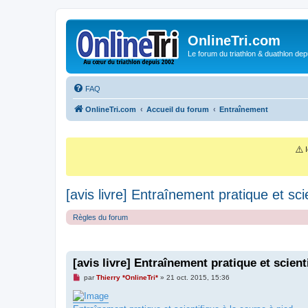
OnlineTri.com
Le forum du triathlon & duathlon dep
FAQ
OnlineTri.com
Accueil du forum
Entraînement
⚠️
I
[avis livre] Entraînement pratique et scie
Règles du forum
[avis livre] Entraînement pratique et scienti
M
par
Thierry *OnlineTri*
»
21 oct. 2015, 15:36
e
s
s