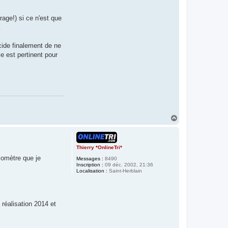
rage!) si ce n'est que
…
cide finalement de ne
le est pertinent pour
H
a
u
t
Thierry *OnlineTri*
lomètre que je
Messages :
8490
Inscription :
09 déc. 2002, 21:36
Localisation :
Saint-Herblain
 réalisation 2014 et