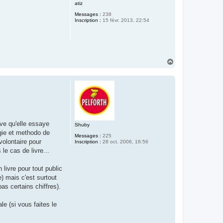
u
atiz
t
Messages :
238
Inscription :
15 févr. 2013, 22:54
H
a
u
t
uve qu'elle essaye
Shuby
ogie et methodo de
Messages :
225
volontaire pour
Inscription :
28 oct. 2006, 16:56
le cas de livre...
 livre pour tout public
) mais c'est surtout
as certains chiffres).
le (si vous faites le