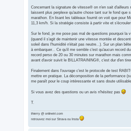
Concernant la signature de vitesse® on n'en sait d'ailleurs 
laissent plus perplexe qu'autre chose tant sur le fond que
marathon. En lisant les tableaux fournit on voit que pour Mi
11,3 km/h. Si la stratégie consiste à partir vite et s'écrouler
Sur le fond, je me pose pas mal de questions pourquoi la 
(quand il s'agit de maintenir une vitesse montée et descen
soleil dans l'humidité n'était pas neutre...). Sur un plan b
à embarquer... Ce qu'il me semble c'est qu'aucun record du
record perso de 20 ou 30 minutes sur marathon mais comme o
avant d'avoir suivit le BILLATRAINING®, c'est dur d'en tire
Finalement dans l'ouvrage c'est le protocole de test RABIT® 
mettre en pratique. La décomposition de la performance (su
me paraît pour le coup intéressante et sans doute utilisable
Si vous avez des questions ou un avis n'hésitez pas
T.
thierry @ onlinetri.com
retrouvez moi sur Strava ou Insta