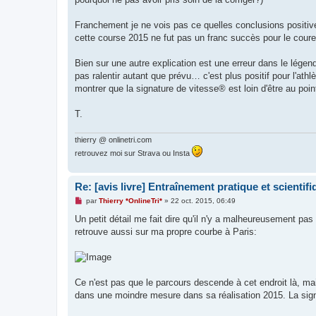
Franchement je ne vois pas ce quelles conclusions positives 
cette course 2015 ne fut pas un franc succès pour le cour
Bien sur une autre explication est une erreur dans le légen
pas ralentir autant que prévu… c'est plus positif pour l'athl
montrer que la signature de vitesse® est loin d'être au point
T.
thierry @ onlinetri.com
retrouvez moi sur Strava ou Insta
Re: [avis livre] Entraînement pratique et scientifiq
M
par
Thierry *OnlineTri*
»
22 oct. 2015, 06:49
e
s
Un petit détail me fait dire qu'il n'y a malheureusement pa
s
retrouve aussi sur ma propre courbe à Paris:
a
g
e
n
o
n
Ce n'est pas que le parcours descende à cet endroit là, mai
l
u
dans une moindre mesure dans sa réalisation 2015. La sign