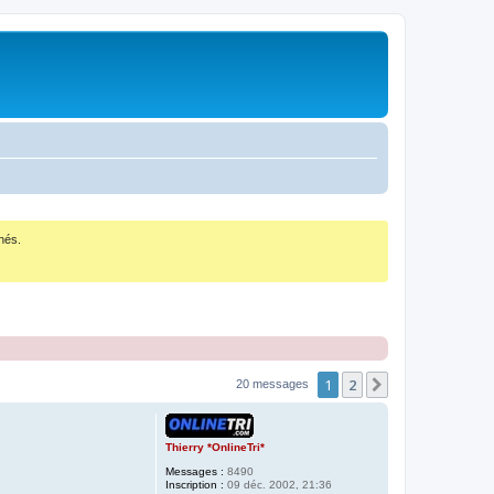
nés.
1
2
Suivant
20 messages
Thierry *OnlineTri*
Messages :
8490
Inscription :
09 déc. 2002, 21:36