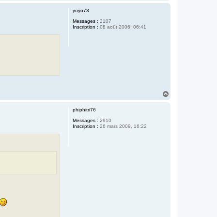
a
u
yoyo73
t
Messages :
2107
Inscription :
08 août 2006, 06:41
H
a
u
phiphitri76
t
Messages :
2910
Inscription :
26 mars 2009, 16:22