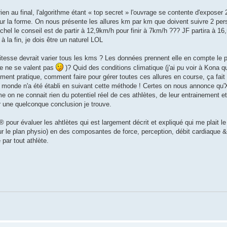
rien au final, l'algorithme étant « top secret » l'ouvrage se contente d'exposer
 sur la forme. On nous présente les allures km par km que doivent suivre 2 per
chel le conseil est de partir à 12,9km/h pour finir à 7km/h ??? JF partira à 16,
 à la fin, je dois être un naturel LOL
vitesse devrait varier tous les kms ? Les données prennent elle en compte le
te ne se valent pas
)? Quid des conditions climatique (j'ai pu voir à Kona qu
êtement pratique, comment faire pour gérer toutes ces allures en course, ça fai
 monde n'a été établi en suivant cette méthode ! Certes on nous annonce qu'X
n ne connait rien du potentiel réel de ces athlètes, de leur entrainement et
r une quelconque conclusion je trouve.
pour évaluer les ahtlètes qui est largement décrit et expliqué qui me plait le
r le plan physio) en des composantes de force, perception, débit cardiaque & 
 par tout athlète.