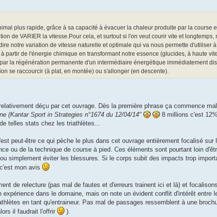
imal plus rapide, grâce à sa capacité à évacuer la chaleur produite par la course et
tion de VARIER la vitesse.Pour cela, et surtout si l'on veut courir vite et longtemps
re notre variation de vitesse naturelle et optimale qui va nous permette d'utiliser à
 à partir de l'énergie chimique en transformant notre essence (glucides, à haute vi
e par la régénération permanente d'un intermédiaire énergétique immédiatement disp
on se raccourcir (à plat, en montée) ou s'allonger (en descente).
té relativement déçu par cet ouvrage. Dès la première phrase ça commence ma
ine (Kantar Sport in Strategies n°1674 du 12/04/14"
8 millions c'est 12%
 telles stats chez les triathlètes...
c'est peut-être ce qui pèche le plus dans cet ouvrage entièrement focalisé sur 
mance ou de la technique de course à pied. Ces éléments sont pourtant loin d'êt
ou simplement éviter les blessures. Si le corps subit des impacts trop import
n c'est mon avis
ent de relecture (pas mal de fautes et d'erreurs trainent ici et là) et focalis
n expérience dans le domaine, mais on note un évident conflit d'intérêt entre le
ux athlètes en tant qu'entraineur. Pas mal de passages ressemblent à une broch
rs il faudrait l'offrir
).