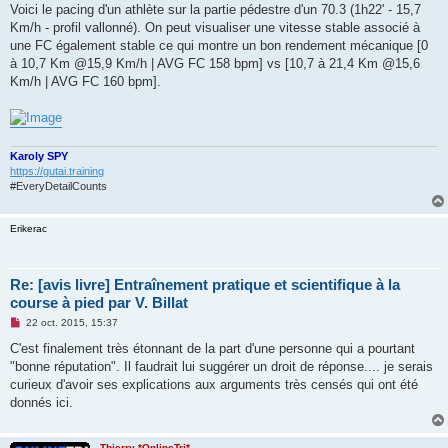
Voici le pacing d'un athlète sur la partie pédestre d'un 70.3 (1h22' - 15,7
Km/h - profil vallonné). On peut visualiser une vitesse stable associé à
une FC également stable ce qui montre un bon rendement mécanique [0
à 10,7 Km @15,9 Km/h | AVG FC 158 bpm] vs [10,7 à 21,4 Km @15,6
Km/h | AVG FC 160 bpm].
Karoly SPY
https://gutai.training
#EveryDetailCounts
Erikerac
Re: [avis livre] Entraînement pratique et scientifique à la
course à pied par V. Billat
M
22 oct. 2015, 15:37
e
s
C'est finalement très étonnant de la part d'une personne qui a pourtant
s
"bonne réputation". Il faudrait lui suggérer un droit de réponse.... je serais
a
g
curieux d'avoir ses explications aux arguments très censés qui ont été
e
donnés ici.
n
o
n
l
Thierry *OnlineTri*