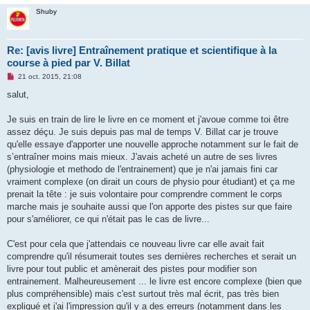
Shuby
Re: [avis livre] Entraînement pratique et scientifique à la
course à pied par V. Billat
M
21 oct. 2015, 21:08
e
s
salut,
s
a
g
Je suis en train de lire le livre en ce moment et j'avoue comme toi être
e
assez déçu. Je suis depuis pas mal de temps V. Billat car je trouve
n
o
qu'elle essaye d'apporter une nouvelle approche notamment sur le fait de
n
s’entraîner moins mais mieux. J'avais acheté un autre de ses livres
l
u
(physiologie et methodo de l'entrainement) que je n'ai jamais fini car
vraiment complexe (on dirait un cours de physio pour étudiant) et ça me
prenait la tête : je suis volontaire pour comprendre comment le corps
marche mais je souhaite aussi que l'on apporte des pistes sur que faire
pour s'améliorer, ce qui n'était pas le cas de livre...
C'est pour cela que j'attendais ce nouveau livre car elle avait fait
comprendre qu'il résumerait toutes ses dernières recherches et serait un
livre pour tout public et amènerait des pistes pour modifier son
entrainement. Malheureusement ... le livre est encore complexe (bien que
plus compréhensible) mais c'est surtout très mal écrit, pas très bien
expliqué et j'ai l'impression qu'il y a des erreurs (notamment dans les