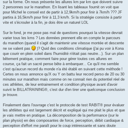
sur la forme. On nous présente les allures km par km que doivent suivre
2 personnes sur le marathon. En lisant les tableaux fournit on voit que
pour Michel le conseil est de partir à 12,9km/h pour finir à 7km/h ??? JF
partira à 16,5km/h pour finir à 11,3 km/h. Si la stratégie consiste à partir
vite et s'écrouler à la fin, je dois être un naturel LOL
Sur le fond, je me pose pas mal de questions pourquoi la vitesse devrait
varier tous les kms ? Les données prennent elle en compte le parcours
du marathon (quand il s'agit de maintenir une vitesse montée et descente
ne se valent pas
)? Quid des conditions climatique (j'ai pu voir à Kona
que courir en plein soleil dans l'humidité n'était pas neutre...). Sur un plan
bêtement pratique, comment faire pour gérer toutes ces allures en
course, ça fait un sacré pense bête à embarquer... Ce qu'il me semble
c'est qu'aucun record du monde n'a été établi en suivant cette méthode !
Certes on nous annonce qu'X ou Y on battu leur record perso de 20 ou 30
minutes sur marathon mais comme on ne connait rien du potentiel réel de
ces athlètes, de leur entrainement et condition physique avant d'avoir
suivit le BILLATRAINING®, c'est dur d'en tirer une quelconque conclusion
je trouve.
Finalement dans l'ouvrage c'est le protocole de test RABIT® pour évaluer
les ahtlètes qui est largement décrit et expliqué qui me plait le plus et que
je vais mettre en pratique. La décomposition de la performance (sur le
plan physio) en des composantes de force, perception, débit cardiaque &
perception d'effort me paraît pour le coup intéressante et sans doute