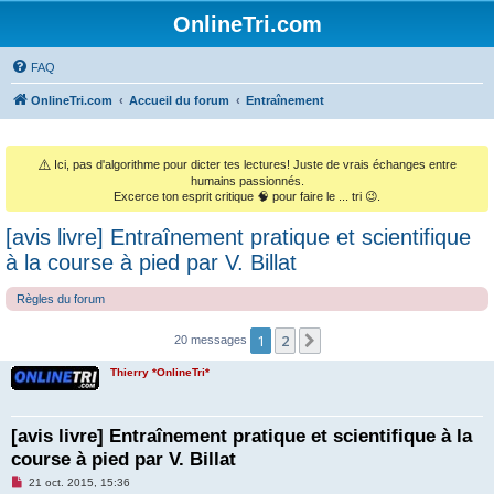
OnlineTri.com
FAQ
OnlineTri.com
Accueil du forum
Entraînement
⚠️
Ici, pas d'algorithme pour dicter tes lectures! Juste de vrais échanges entre
humains passionnés.
Excerce ton esprit critique 🧠 pour faire le ... tri 😉.
[avis livre] Entraînement pratique et scientifique
à la course à pied par V. Billat
Règles du forum
1
2
Suivant
20 messages
Thierry *OnlineTri*
[avis livre] Entraînement pratique et scientifique à la
course à pied par V. Billat
M
21 oct. 2015, 15:36