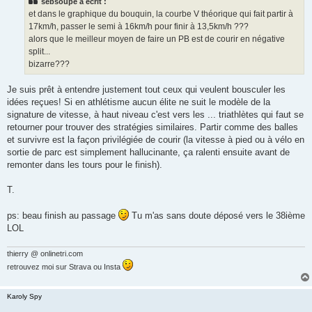
sebsoupe a écrit :
a
g
et dans le graphique du bouquin, la courbe V théorique qui fait partir à
e
17km/h, passer le semi à 16km/h pour finir à 13,5km/h ???
n
o
alors que le meilleur moyen de faire un PB est de courir en négative
n
split...
l
u
bizarre???
Je suis prêt à entendre justement tout ceux qui veulent bousculer les
idées reçues! Si en athlétisme aucun élite ne suit le modèle de la
signature de vitesse, à haut niveau c'est vers les ... triathlètes qui faut se
retourner pour trouver des stratégies similaires. Partir comme des balles
et survivre est la façon privilégiée de courir (la vitesse à pied ou à vélo en
sortie de parc est simplement hallucinante, ça ralenti ensuite avant de
remonter dans les tours pour le finish).
T.
ps: beau finish au passage
Tu m'as sans doute déposé vers le 38ième
LOL
thierry @ onlinetri.com
retrouvez moi sur Strava ou Insta
Karoly Spy