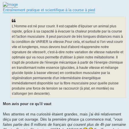
e
s
s
Entraînement pratique et scientifique à la course à pied
a
g
e
n
o
L'Homme est né pour courir. Il est capable d'épuiser un animal plus
n
rapide, grâce à sa capacité à évacuer la chaleur produite par la course
l
u
et l'action musculaire. Il peut parcourir de très longues distances mais à
la condition de VARIER la vitesse.Pour cela, et surtout si l'on veut courir
vite et longtemps, nous devons tout d'abord réapprendre notre
signature de vitesse®, c'est-à-dire notre variation de vitesse naturelle et
optimale qui va nous permette d'utiliser à plein notre métabolisme. Il
s'agit de produire de l'énergie mécanique à partir de l'énergie chimique
en transformant notre essence (glucides, à haute vitesse et mélange
glucide lipide à basse vitesse) en contraction musculaire par la
régénération permanente d'un intermédiaire énergétique
immédiatement disponible sur la fibre musculaire pour quelle puisse
produire une force de tension se raccourcir (à plat, en montée) ou
s'allonger (en descente).
Mon avis pour ce qu'il vaut
Mes attentes et ma curiosité étaient grandes, mais j'ai été relativement
déçu par cet ouvrage. Dès la première phrase ça commence mal,
"vous
faites partie des 8 millions de français qui courent plus de 4h par semaine