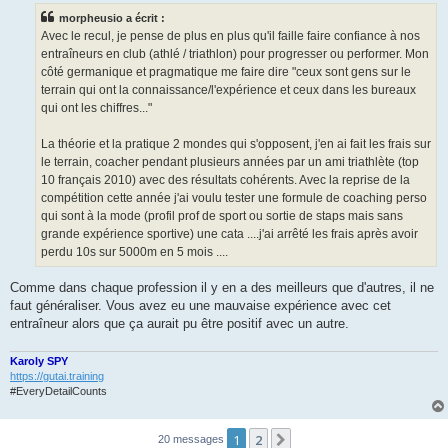
s
morpheusio a écrit :
a
g
Avec le recul, je pense de plus en plus qu'il faille faire confiance à nos
e
entraîneurs en club (athlé / triathlon) pour progresser ou performer. Mon
n
o
côté germanique et pragmatique me faire dire "ceux sont gens sur le
n
terrain qui ont la connaissance/l'expérience et ceux dans les bureaux
l
u
qui ont les chiffres..."
La théorie et la pratique 2 mondes qui s'opposent, j'en ai fait les frais sur
le terrain, coacher pendant plusieurs années par un ami triathlète (top
10 français 2010) avec des résultats cohérents. Avec la reprise de la
compétition cette année j'ai voulu tester une formule de coaching perso
qui sont à la mode (profil prof de sport ou sortie de staps mais sans
grande expérience sportive) une cata ....j'ai arrêté les frais après avoir
perdu 10s sur 5000m en 5 mois ....
Comme dans chaque profession il y en a des meilleurs que d'autres, il ne
faut généraliser. Vous avez eu une mauvaise expérience avec cet
entraîneur alors que ça aurait pu être positif avec un autre.
Karoly SPY
https://gutai.training
#EveryDetailCounts
1
2
Suivant
20 messages