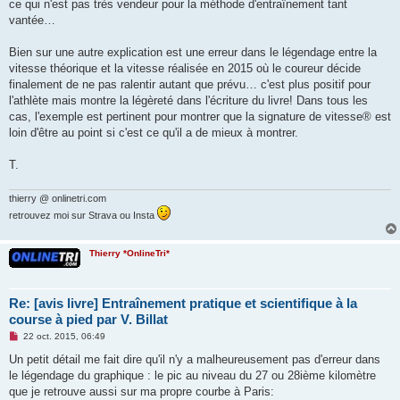
ce qui n'est pas très vendeur pour la méthode d'entraînement tant
vantée…
Bien sur une autre explication est une erreur dans le légendage entre la
vitesse théorique et la vitesse réalisée en 2015 où le coureur décide
finalement de ne pas ralentir autant que prévu… c'est plus positif pour
l'athlète mais montre la légèreté dans l'écriture du livre! Dans tous les
cas, l'exemple est pertinent pour montrer que la signature de vitesse® est
loin d'être au point si c'est ce qu'il a de mieux à montrer.
T.
thierry @ onlinetri.com
retrouvez moi sur Strava ou Insta
Thierry *OnlineTri*
Re: [avis livre] Entraînement pratique et scientifique à la
course à pied par V. Billat
M
22 oct. 2015, 06:49
e
s
Un petit détail me fait dire qu'il n'y a malheureusement pas d'erreur dans
s
le légendage du graphique : le pic au niveau du 27 ou 28ième kilomètre
a
g
que je retrouve aussi sur ma propre courbe à Paris:
e