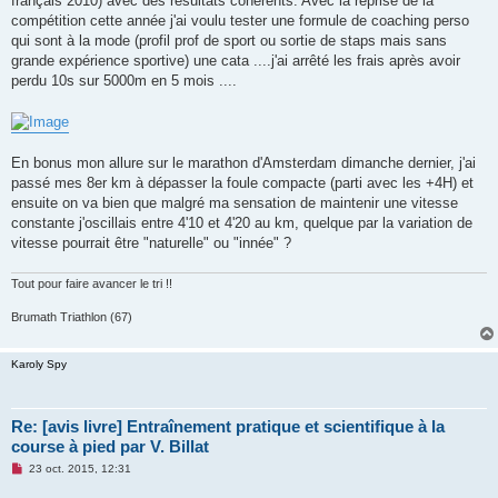
français 2010) avec des résultats cohérents. Avec la reprise de la
compétition cette année j'ai voulu tester une formule de coaching perso
qui sont à la mode (profil prof de sport ou sortie de staps mais sans
grande expérience sportive) une cata ....j'ai arrêté les frais après avoir
perdu 10s sur 5000m en 5 mois ....
En bonus mon allure sur le marathon d'Amsterdam dimanche dernier, j'ai
passé mes 8er km à dépasser la foule compacte (parti avec les +4H) et
ensuite on va bien que malgré ma sensation de maintenir une vitesse
constante j'oscillais entre 4'10 et 4'20 au km, quelque par la variation de
vitesse pourrait être "naturelle" ou "innée" ?
Tout pour faire avancer le tri !!
Brumath Triathlon (67)
Karoly Spy
Re: [avis livre] Entraînement pratique et scientifique à la
course à pied par V. Billat
M
23 oct. 2015, 12:31
e
s