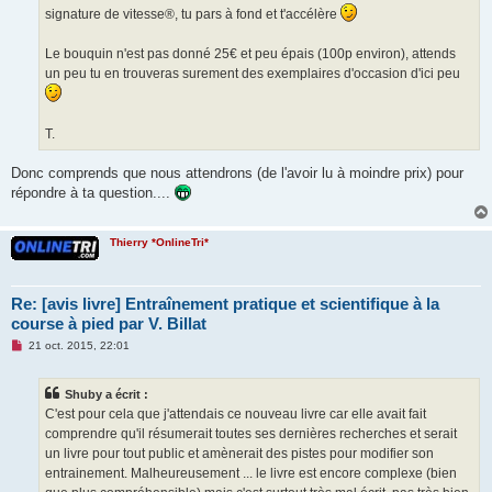
signature de vitesse®, tu pars à fond et t'accélère
Le bouquin n'est pas donné 25€ et peu épais (100p environ), attends
un peu tu en trouveras surement des exemplaires d'occasion d'ici peu
T.
Donc comprends que nous attendrons (de l'avoir lu à moindre prix) pour
répondre à ta question....
Thierry *OnlineTri*
Re: [avis livre] Entraînement pratique et scientifique à la
course à pied par V. Billat
M
21 oct. 2015, 22:01
e
s
s
Shuby a écrit :
a
g
C'est pour cela que j'attendais ce nouveau livre car elle avait fait
e
comprendre qu'il résumerait toutes ses dernières recherches et serait
n
o
un livre pour tout public et amènerait des pistes pour modifier son
n
entrainement. Malheureusement ... le livre est encore complexe (bien
l
u