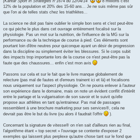
(Kantar Sport in Strategies n°1674 du 12/04/14"
8 millions c'est
12% de la population et 20% des 15-60 ans... Je ne suis même pas sûr
que l'on ai de telles stats chez les triathlètes...
La science ne doit pas faire oublier le simple bon sens et c'est peut-être
ce qui pèche le plus dans cet ouvrage entièrement focalisé sur la
physiologie. Pas un mot sur la nutrition, de l'influence de la MG sur la
performance ou de la technique de course à pied. Ces éléments sont
pourtant loin d'être neutres pour quiconque ayant un désir de progression
dans la discipline ou simplement éviter les blessures. Si le corps subit
des impacts trop importante lors de la course ce n'est peut-être pas la
faute que des chaussures... enfin c'est mon avis
Passons sur cela et sur le fait que le livre manque globalement de
relecture (pas mal de fautes et d'erreurs trainent ici et là) et focalisons
nous uniquement sur l'aspect physiologie. On ne pourra enlever à l'auteur
son expérience dans le domaine, mais on note un évident conflit d'intérêt
entre le partage et la vulgarisation de son savoir et le suivit qu'elle
propose aux athlètes en tant qu'entraineur. Pas mal de passages
ressemblent à une brochure marketing pour ses services®, cela ne
devrait pas être le but du livre (ou alors il faudrait l'offrir
).
Concernant la signature de vitesse® on n'en sait d'ailleurs rien au final,
l'algorithme étant « top secret » l'ouvrage se contente d'exposer 2
exemples qui laissent plus perplexe qu'autre chose tant sur le fond que