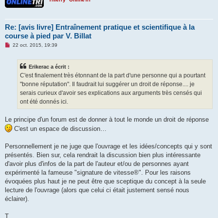
u
Re: [avis livre] Entraînement pratique et scientifique à la
course à pied par V. Billat
M
22 oct. 2015, 19:39
e
s
s
Erikerac a écrit :
a
g
C'est finalement très étonnant de la part d'une personne qui a pourtant
e
"bonne réputation". Il faudrait lui suggérer un droit de réponse.... je
n
o
serais curieux d'avoir ses explications aux arguments très censés qui
n
ont été donnés ici.
l
u
Le principe d'un forum est de donner à tout le monde un droit de réponse
C'est un espace de discussion…
Personnellement je ne juge que l'ouvrage et les idées/concepts qui y sont
présentés. Bien sur, cela rendrait la discussion bien plus intéressante
d'avoir plus d'infos de la part de l'auteur et/ou de personnes ayant
expérimenté la fameuse "signature de vitesse®". Pour les raisons
évoquées plus haut je ne peut être que sceptique du concept à la seule
lecture de l'ouvrage (alors que celui ci était justement sensé nous
éclairer).
T.