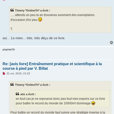
e
s
s
Thierry *OnlineTri* a écrit :
a
g
..... attends un peu tu en trouveras surement des exemplaires
e
d'occasion d'ici peu
n
o
n
T.
l
u
oui... Le mien... très, très déçu de ce livre.
phiphitri76
Re: [avis livre] Entraînement pratique et scientifique à la
course à pied par V. Billat
M
21 oct. 2015, 21:23
e
s
s
Thierry *OnlineTri* a écrit :
a
g
e
atiz a écrit :
n
o
en tout cas je ne reposerai donc pas tout mes espoirs sur ce livre
n
pour battre le record du monde de 10000m! dommage
l
u
Pour battre un record du monde faut suivre une stratégie inverse à la