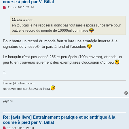
course à pied par V. Billat
M
21 oct. 2015, 21:14
e
s
s
atiz a écrit :
a
g
en tout cas je ne reposerai donc pas tout mes espoirs sur ce livre pour
e
battre le record du monde de 10000m! dommage
n
o
n
Pour battre un record du monde faut suivre une stratégie inverse à la
l
u
signature de vitesse®, tu pars à fond et t'accélère
Le bouquin n'est pas donné 25€ et peu épais (100p environ), attends un
peu tu en trouveras surement des exemplaires d'occasion d'ici peu
T.
thierry @ onlinetri.com
retrouvez moi sur Strava ou Insta
yoyo73
Re: [avis livre] Entraînement pratique et scientifique à la
course à pied par V. Billat
M
21 oct. 2015, 21:23