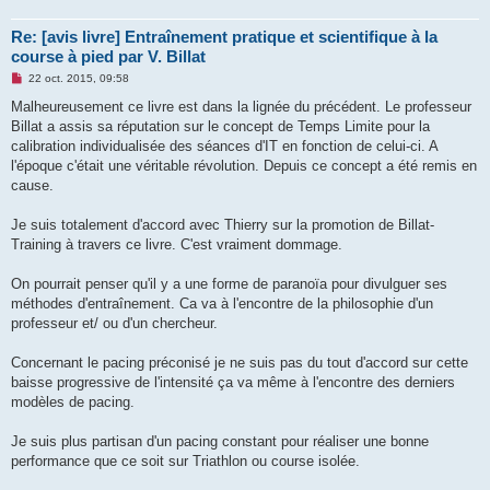
Re: [avis livre] Entraînement pratique et scientifique à la
course à pied par V. Billat
M
22 oct. 2015, 09:58
e
s
Malheureusement ce livre est dans la lignée du précédent. Le professeur
s
Billat a assis sa réputation sur le concept de Temps Limite pour la
a
g
calibration individualisée des séances d'IT en fonction de celui-ci. A
e
l'époque c'était une véritable révolution. Depuis ce concept a été remis en
n
o
cause.
n
l
u
Je suis totalement d'accord avec Thierry sur la promotion de Billat-
Training à travers ce livre. C'est vraiment dommage.
On pourrait penser qu'il y a une forme de paranoïa pour divulguer ses
méthodes d'entraînement. Ca va à l'encontre de la philosophie d'un
professeur et/ ou d'un chercheur.
Concernant le pacing préconisé je ne suis pas du tout d'accord sur cette
baisse progressive de l'intensité ça va même à l'encontre des derniers
modèles de pacing.
Je suis plus partisan d'un pacing constant pour réaliser une bonne
performance que ce soit sur Triathlon ou course isolée.