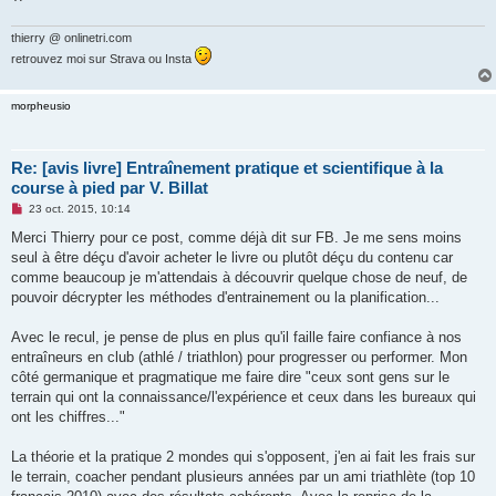
thierry @ onlinetri.com
retrouvez moi sur Strava ou Insta
morpheusio
Re: [avis livre] Entraînement pratique et scientifique à la
course à pied par V. Billat
M
23 oct. 2015, 10:14
e
s
Merci Thierry pour ce post, comme déjà dit sur FB. Je me sens moins
s
seul à être déçu d'avoir acheter le livre ou plutôt déçu du contenu car
a
g
comme beaucoup je m'attendais à découvrir quelque chose de neuf, de
e
pouvoir décrypter les méthodes d'entrainement ou la planification...
n
o
n
Avec le recul, je pense de plus en plus qu'il faille faire confiance à nos
l
u
entraîneurs en club (athlé / triathlon) pour progresser ou performer. Mon
côté germanique et pragmatique me faire dire "ceux sont gens sur le
terrain qui ont la connaissance/l'expérience et ceux dans les bureaux qui
ont les chiffres..."
La théorie et la pratique 2 mondes qui s'opposent, j'en ai fait les frais sur
le terrain, coacher pendant plusieurs années par un ami triathlète (top 10