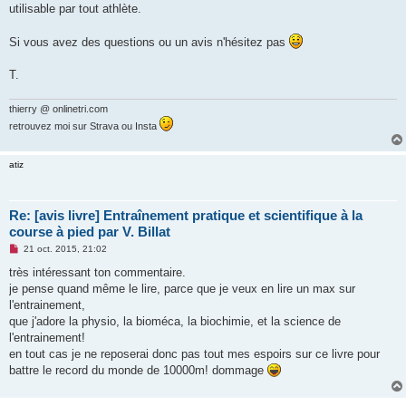
utilisable par tout athlète.
Si vous avez des questions ou un avis n'hésitez pas
T.
thierry @ onlinetri.com
retrouvez moi sur Strava ou Insta
atiz
Re: [avis livre] Entraînement pratique et scientifique à la
course à pied par V. Billat
M
21 oct. 2015, 21:02
e
s
très intéressant ton commentaire.
s
je pense quand même le lire, parce que je veux en lire un max sur
a
g
l'entrainement,
e
que j'adore la physio, la bioméca, la biochimie, et la science de
n
o
l'entrainement!
n
en tout cas je ne reposerai donc pas tout mes espoirs sur ce livre pour
l
u
battre le record du monde de 10000m! dommage