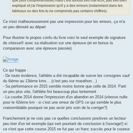
que plus compréhensible) mais c'est surtout très mal écrit, pas très bien
expliqué et j'ai l'impression qu'il y a des erreurs (notamment dans les
tableaux ou des fois tu ne comprends pas certains chiffres).
Ce n'est malheureusement pas une impression pour les erreurs, ça m'a
un peu dérouté au départ
Pour illustrer le propos confu du livre voici le seul exemple de signature
de vitesse® avec sa réalisation sur une épreuve (et en bonus la
comparaison avec une épreuve passée).
Ce qui frappe :
- De toute évidence, l'athlète a été incapable de suivre les consignes sauf
du 6ième au 13ième kms… (c'est peu sur marathon…)
- Sa performance en 2015 semble moins bonne que celle de 2014. Parti
un peu plus vite, l'athlète fini beaucoup plus lentement
- La courbe 2014 donne l'impression d'un abandon en 2014 (vitesse nulle
pour le 42ième km - si c'est une erreur de GPS ce qui semble le plus
vraisemblable pourquoi ne pas avoir pris soin de la corriger?)
Franchement je ne vois pas ce quelles conclusions positives un lecteur
peu tirer d'un tel exemple (qui sert pourtant de conclusion à l'ouvrage!) si
ce n'est que cette course 2015 ne fut pas un franc succès pour le coureur