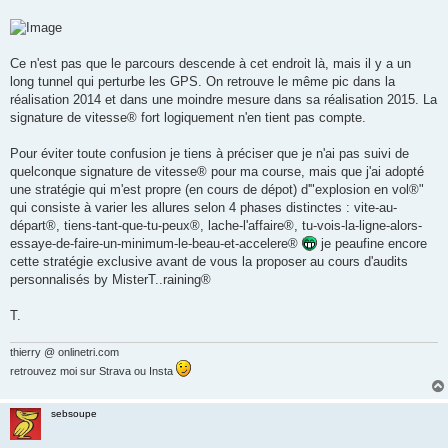
n
o
n
l
u
Ce n'est pas que le parcours descende à cet endroit là, mais il y a un
long tunnel qui perturbe les GPS. On retrouve le même pic dans la
réalisation 2014 et dans une moindre mesure dans sa réalisation 2015. La
signature de vitesse® fort logiquement n'en tient pas compte.
Pour éviter toute confusion je tiens à préciser que je n'ai pas suivi de
quelconque signature de vitesse® pour ma course, mais que j'ai adopté
une stratégie qui m'est propre (en cours de dépot) d'"explosion en vol®"
qui consiste à varier les allures selon 4 phases distinctes : vite-au-
départ®, tiens-tant-que-tu-peux®, lache-l'affaire®, tu-vois-la-ligne-alors-
essaye-de-faire-un-minimum-le-beau-et-accelere®
je peaufine encore
cette stratégie exclusive avant de vous la proposer au cours d'audits
personnalisés by MisterT..raining®
T.
thierry @ onlinetri.com
retrouvez moi sur Strava ou Insta
sebsoupe