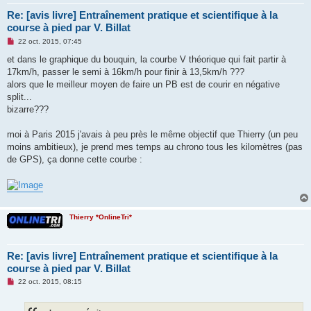
Re: [avis livre] Entraînement pratique et scientifique à la
course à pied par V. Billat
M
22 oct. 2015, 07:45
e
s
et dans le graphique du bouquin, la courbe V théorique qui fait partir à
s
17km/h, passer le semi à 16km/h pour finir à 13,5km/h ???
a
g
alors que le meilleur moyen de faire un PB est de courir en négative
e
split...
n
o
bizarre???
n
l
u
moi à Paris 2015 j'avais à peu près le même objectif que Thierry (un peu
moins ambitieux), je prend mes temps au chrono tous les kilomètres (pas
de GPS), ça donne cette courbe :
Thierry *OnlineTri*
Re: [avis livre] Entraînement pratique et scientifique à la
course à pied par V. Billat
M
22 oct. 2015, 08:15
e
s
s