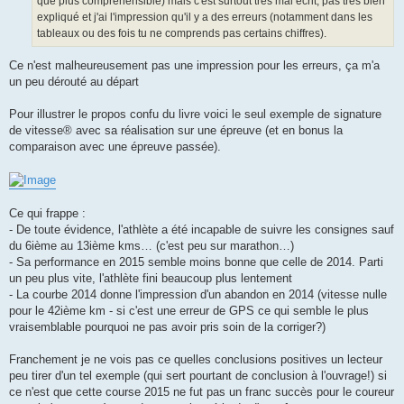
que plus compréhensible) mais c'est surtout très mal écrit, pas très bien
expliqué et j'ai l'impression qu'il y a des erreurs (notamment dans les
tableaux ou des fois tu ne comprends pas certains chiffres).
Ce n'est malheureusement pas une impression pour les erreurs, ça m'a
un peu dérouté au départ
Pour illustrer le propos confu du livre voici le seul exemple de signature
de vitesse® avec sa réalisation sur une épreuve (et en bonus la
comparaison avec une épreuve passée).
Ce qui frappe :
- De toute évidence, l'athlète a été incapable de suivre les consignes sauf
du 6ième au 13ième kms… (c'est peu sur marathon…)
- Sa performance en 2015 semble moins bonne que celle de 2014. Parti
un peu plus vite, l'athlète fini beaucoup plus lentement
- La courbe 2014 donne l'impression d'un abandon en 2014 (vitesse nulle
pour le 42ième km - si c'est une erreur de GPS ce qui semble le plus
vraisemblable pourquoi ne pas avoir pris soin de la corriger?)
Franchement je ne vois pas ce quelles conclusions positives un lecteur
peu tirer d'un tel exemple (qui sert pourtant de conclusion à l'ouvrage!) si
ce n'est que cette course 2015 ne fut pas un franc succès pour le coureur