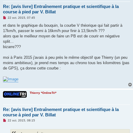
Re: [avis livre] Entraînement pratique et scientifique à la
course à pied par V. Billat
M
22 oct. 2015, 07:45
e
s
et dans le graphique du bouquin, la courbe V théorique qui fait partir à
s
17km/h, passer le semi à 16km/h pour finir à 13,5km/h ???
a
g
alors que le meilleur moyen de faire un PB est de courir en négative
e
split...
n
o
bizarre???
n
l
u
moi à Paris 2015 j'avais à peu près le même objectif que Thierry (un peu
moins ambitieux), je prend mes temps au chrono tous les kilomètres (pas
de GPS), ça donne cette courbe :
Thierry *OnlineTri*
Re: [avis livre] Entraînement pratique et scientifique à la
course à pied par V. Billat
M
22 oct. 2015, 08:15
e
s
s