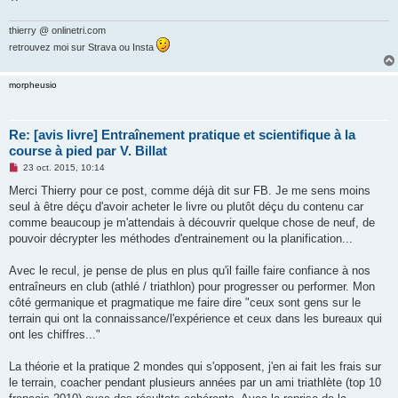
thierry @ onlinetri.com
retrouvez moi sur Strava ou Insta
morpheusio
Re: [avis livre] Entraînement pratique et scientifique à la
course à pied par V. Billat
M
23 oct. 2015, 10:14
e
s
Merci Thierry pour ce post, comme déjà dit sur FB. Je me sens moins
s
seul à être déçu d'avoir acheter le livre ou plutôt déçu du contenu car
a
g
comme beaucoup je m'attendais à découvrir quelque chose de neuf, de
e
pouvoir décrypter les méthodes d'entrainement ou la planification...
n
o
n
Avec le recul, je pense de plus en plus qu'il faille faire confiance à nos
l
u
entraîneurs en club (athlé / triathlon) pour progresser ou performer. Mon
côté germanique et pragmatique me faire dire "ceux sont gens sur le
terrain qui ont la connaissance/l'expérience et ceux dans les bureaux qui
ont les chiffres..."
La théorie et la pratique 2 mondes qui s'opposent, j'en ai fait les frais sur
le terrain, coacher pendant plusieurs années par un ami triathlète (top 10