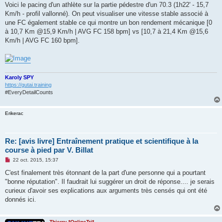
Voici le pacing d'un athlète sur la partie pédestre d'un 70.3 (1h22' - 15,7
Km/h - profil vallonné). On peut visualiser une vitesse stable associé à
une FC également stable ce qui montre un bon rendement mécanique [0
à 10,7 Km @15,9 Km/h | AVG FC 158 bpm] vs [10,7 à 21,4 Km @15,6
Km/h | AVG FC 160 bpm].
Karoly SPY
https://gutai.training
#EveryDetailCounts
Erikerac
Re: [avis livre] Entraînement pratique et scientifique à la
course à pied par V. Billat
M
22 oct. 2015, 15:37
e
s
C'est finalement très étonnant de la part d'une personne qui a pourtant
s
"bonne réputation". Il faudrait lui suggérer un droit de réponse.... je serais
a
g
curieux d'avoir ses explications aux arguments très censés qui ont été
e
donnés ici.
n
o
n
l
Thierry *OnlineTri*