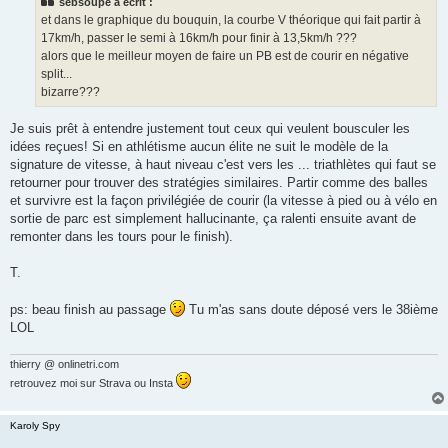
sebsoupe a écrit :
a
g
et dans le graphique du bouquin, la courbe V théorique qui fait partir à
e
17km/h, passer le semi à 16km/h pour finir à 13,5km/h ???
n
o
alors que le meilleur moyen de faire un PB est de courir en négative
n
split...
l
u
bizarre???
Je suis prêt à entendre justement tout ceux qui veulent bousculer les
idées reçues! Si en athlétisme aucun élite ne suit le modèle de la
signature de vitesse, à haut niveau c'est vers les ... triathlètes qui faut se
retourner pour trouver des stratégies similaires. Partir comme des balles
et survivre est la façon privilégiée de courir (la vitesse à pied ou à vélo en
sortie de parc est simplement hallucinante, ça ralenti ensuite avant de
remonter dans les tours pour le finish).
T.
ps: beau finish au passage
Tu m'as sans doute déposé vers le 38ième
LOL
thierry @ onlinetri.com
retrouvez moi sur Strava ou Insta
Karoly Spy