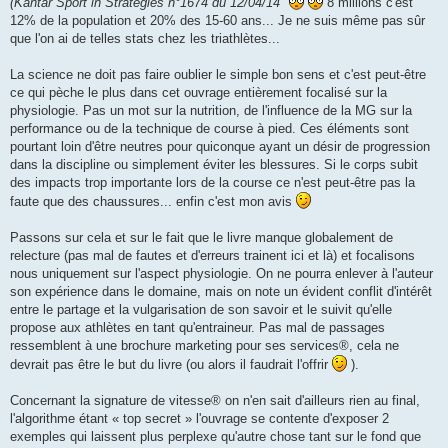
(Kantar Sport in Strategies n°1674 du 12/04/14"
8 millions c'est
12% de la population et 20% des 15-60 ans... Je ne suis même pas sûr
que l'on ai de telles stats chez les triathlètes...
La science ne doit pas faire oublier le simple bon sens et c'est peut-être
ce qui pèche le plus dans cet ouvrage entièrement focalisé sur la
physiologie. Pas un mot sur la nutrition, de l'influence de la MG sur la
performance ou de la technique de course à pied. Ces éléments sont
pourtant loin d'être neutres pour quiconque ayant un désir de progression
dans la discipline ou simplement éviter les blessures. Si le corps subit
des impacts trop importante lors de la course ce n'est peut-être pas la
faute que des chaussures... enfin c'est mon avis
Passons sur cela et sur le fait que le livre manque globalement de
relecture (pas mal de fautes et d'erreurs trainent ici et là) et focalisons
nous uniquement sur l'aspect physiologie. On ne pourra enlever à l'auteur
son expérience dans le domaine, mais on note un évident conflit d'intérêt
entre le partage et la vulgarisation de son savoir et le suivit qu'elle
propose aux athlètes en tant qu'entraineur. Pas mal de passages
ressemblent à une brochure marketing pour ses services®, cela ne
devrait pas être le but du livre (ou alors il faudrait l'offrir
).
Concernant la signature de vitesse® on n'en sait d'ailleurs rien au final,
l'algorithme étant « top secret » l'ouvrage se contente d'exposer 2
exemples qui laissent plus perplexe qu'autre chose tant sur le fond que