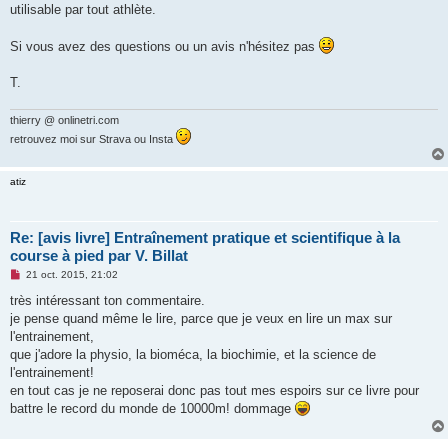
utilisable par tout athlète.
Si vous avez des questions ou un avis n'hésitez pas
T.
thierry @ onlinetri.com
retrouvez moi sur Strava ou Insta
atiz
Re: [avis livre] Entraînement pratique et scientifique à la
course à pied par V. Billat
M
21 oct. 2015, 21:02
e
s
très intéressant ton commentaire.
s
je pense quand même le lire, parce que je veux en lire un max sur
a
g
l'entrainement,
e
que j'adore la physio, la bioméca, la biochimie, et la science de
n
o
l'entrainement!
n
en tout cas je ne reposerai donc pas tout mes espoirs sur ce livre pour
l
u
battre le record du monde de 10000m! dommage