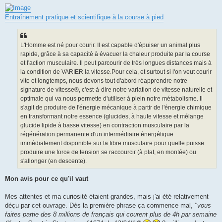
e
s
s
Entraînement pratique et scientifique à la course à pied
a
g
e
n
o
L'Homme est né pour courir. Il est capable d'épuiser un animal plus
n
rapide, grâce à sa capacité à évacuer la chaleur produite par la course
l
u
et l'action musculaire. Il peut parcourir de très longues distances mais à
la condition de VARIER la vitesse.Pour cela, et surtout si l'on veut courir
vite et longtemps, nous devons tout d'abord réapprendre notre
signature de vitesse®, c'est-à-dire notre variation de vitesse naturelle et
optimale qui va nous permette d'utiliser à plein notre métabolisme. Il
s'agit de produire de l'énergie mécanique à partir de l'énergie chimique
en transformant notre essence (glucides, à haute vitesse et mélange
glucide lipide à basse vitesse) en contraction musculaire par la
régénération permanente d'un intermédiaire énergétique
immédiatement disponible sur la fibre musculaire pour quelle puisse
produire une force de tension se raccourcir (à plat, en montée) ou
s'allonger (en descente).
Mon avis pour ce qu'il vaut
Mes attentes et ma curiosité étaient grandes, mais j'ai été relativement
déçu par cet ouvrage. Dès la première phrase ça commence mal,
"vous
faites partie des 8 millions de français qui courent plus de 4h par semaine