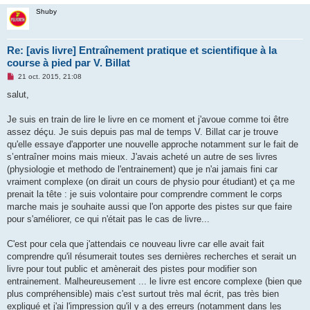
Shuby
Re: [avis livre] Entraînement pratique et scientifique à la
course à pied par V. Billat
M
21 oct. 2015, 21:08
e
s
salut,
s
a
g
Je suis en train de lire le livre en ce moment et j'avoue comme toi être
e
assez déçu. Je suis depuis pas mal de temps V. Billat car je trouve
n
o
qu'elle essaye d'apporter une nouvelle approche notamment sur le fait de
n
s’entraîner moins mais mieux. J'avais acheté un autre de ses livres
l
u
(physiologie et methodo de l'entrainement) que je n'ai jamais fini car
vraiment complexe (on dirait un cours de physio pour étudiant) et ça me
prenait la tête : je suis volontaire pour comprendre comment le corps
marche mais je souhaite aussi que l'on apporte des pistes sur que faire
pour s'améliorer, ce qui n'était pas le cas de livre...
C'est pour cela que j'attendais ce nouveau livre car elle avait fait
comprendre qu'il résumerait toutes ses dernières recherches et serait un
livre pour tout public et amènerait des pistes pour modifier son
entrainement. Malheureusement ... le livre est encore complexe (bien que
plus compréhensible) mais c'est surtout très mal écrit, pas très bien
expliqué et j'ai l'impression qu'il y a des erreurs (notamment dans les