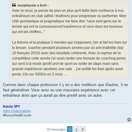
s
morpheusio a écrit :
a
g
Avec le recul, je pense de plus en plus qu'il faille faire confiance à nos
e
entraîneurs en club (athlé / triathlon) pour progresser ou performer. Mon
n
o
côté germanique et pragmatique me faire dire "ceux sont gens sur le
n
terrain qui ont la connaissance/l'expérience et ceux dans les bureaux
l
u
qui ont les chiffres..."
La théorie et la pratique 2 mondes qui s'opposent, j'en ai fait les frais sur
le terrain, coacher pendant plusieurs années par un ami triathlète (top
10 français 2010) avec des résultats cohérents. Avec la reprise de la
compétition cette année j'ai voulu tester une formule de coaching perso
qui sont à la mode (profil prof de sport ou sortie de staps mais sans
grande expérience sportive) une cata ....j'ai arrêté les frais après avoir
perdu 10s sur 5000m en 5 mois ....
Comme dans chaque profession il y en a des meilleurs que d'autres, il ne
faut généraliser. Vous avez eu une mauvaise expérience avec cet
entraîneur alors que ça aurait pu être positif avec un autre.
Karoly SPY
https://gutai.training
#EveryDetailCounts
1
2
Suivant
20 messages