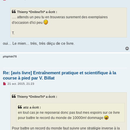
e
s
s
Thierry *OnlineTri* a écrit :
a
g
..... attends un peu tu en trouveras surement des exemplaires
e
d'occasion d'ici peu
n
o
n
T.
l
u
oui... Le mien... très, très déçu de ce livre.
phiphitri76
Re: [avis livre] Entraînement pratique et scientifique à la
course à pied par V. Billat
M
21 oct. 2015, 21:23
e
s
s
Thierry *OnlineTri* a écrit :
a
g
e
atiz a écrit :
n
o
en tout cas je ne reposerai donc pas tout mes espoirs sur ce livre
n
pour battre le record du monde de 10000m! dommage
l
u
Pour battre un record du monde faut suivre une stratégie inverse à la