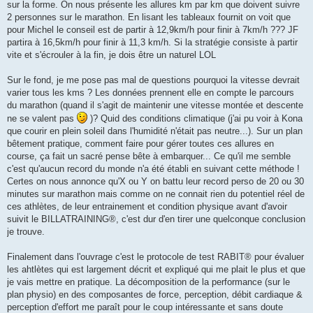
sur la forme. On nous présente les allures km par km que doivent suivre
2 personnes sur le marathon. En lisant les tableaux fournit on voit que
pour Michel le conseil est de partir à 12,9km/h pour finir à 7km/h ??? JF
partira à 16,5km/h pour finir à 11,3 km/h. Si la stratégie consiste à partir
vite et s'écrouler à la fin, je dois être un naturel LOL
Sur le fond, je me pose pas mal de questions pourquoi la vitesse devrait
varier tous les kms ? Les données prennent elle en compte le parcours
du marathon (quand il s'agit de maintenir une vitesse montée et descente
ne se valent pas
)? Quid des conditions climatique (j'ai pu voir à Kona
que courir en plein soleil dans l'humidité n'était pas neutre...). Sur un plan
bêtement pratique, comment faire pour gérer toutes ces allures en
course, ça fait un sacré pense bête à embarquer... Ce qu'il me semble
c'est qu'aucun record du monde n'a été établi en suivant cette méthode !
Certes on nous annonce qu'X ou Y on battu leur record perso de 20 ou 30
minutes sur marathon mais comme on ne connait rien du potentiel réel de
ces athlètes, de leur entrainement et condition physique avant d'avoir
suivit le BILLATRAINING®, c'est dur d'en tirer une quelconque conclusion
je trouve.
Finalement dans l'ouvrage c'est le protocole de test RABIT® pour évaluer
les ahtlètes qui est largement décrit et expliqué qui me plait le plus et que
je vais mettre en pratique. La décomposition de la performance (sur le
plan physio) en des composantes de force, perception, débit cardiaque &
perception d'effort me paraît pour le coup intéressante et sans doute