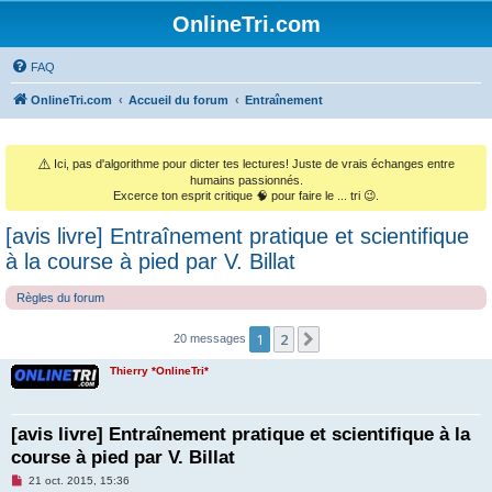
OnlineTri.com
FAQ
OnlineTri.com
Accueil du forum
Entraînement
⚠️
Ici, pas d'algorithme pour dicter tes lectures! Juste de vrais échanges entre
humains passionnés.
Excerce ton esprit critique 🧠 pour faire le ... tri 😉.
[avis livre] Entraînement pratique et scientifique
à la course à pied par V. Billat
Règles du forum
1
2
Suivant
20 messages
Thierry *OnlineTri*
[avis livre] Entraînement pratique et scientifique à la
course à pied par V. Billat
M
21 oct. 2015, 15:36