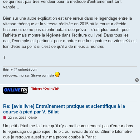
ce qui n'est pas très vendeur pour la méthode d'entraînement tant
vantée…
Bien sur une autre explication est une erreur dans le légendage entre la
vitesse théorique et la vitesse réalisée en 2015 où le coureur décide
finalement de ne pas ralentir autant que prévu… c'est plus positif pour
l'athlète mais montre la légèreté dans l'écriture du livre! Dans tous les
cas, l'exemple est pertinent pour montrer que la signature de vitesse® est
loin d'être au point si c'est ce qu'il a de mieux à montrer.
T.
thierry @ onlinetri.com
retrouvez moi sur Strava ou Insta
Thierry *OnlineTri*
Re: [avis livre] Entraînement pratique et scientifique à la
course à pied par V. Billat
M
22 oct. 2015, 06:49
e
s
Un petit détail me fait dire qu'il n'y a malheureusement pas d'erreur dans
s
le légendage du graphique : le pic au niveau du 27 ou 28ième kilomètre
a
g
que je retrouve aussi sur ma propre courbe à Paris:
e