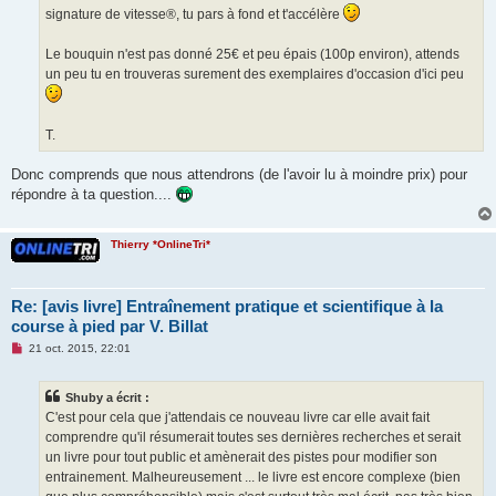
signature de vitesse®, tu pars à fond et t'accélère
Le bouquin n'est pas donné 25€ et peu épais (100p environ), attends
un peu tu en trouveras surement des exemplaires d'occasion d'ici peu
T.
Donc comprends que nous attendrons (de l'avoir lu à moindre prix) pour
répondre à ta question....
Thierry *OnlineTri*
Re: [avis livre] Entraînement pratique et scientifique à la
course à pied par V. Billat
M
21 oct. 2015, 22:01
e
s
s
Shuby a écrit :
a
g
C'est pour cela que j'attendais ce nouveau livre car elle avait fait
e
comprendre qu'il résumerait toutes ses dernières recherches et serait
n
o
un livre pour tout public et amènerait des pistes pour modifier son
n
entrainement. Malheureusement ... le livre est encore complexe (bien
l
u