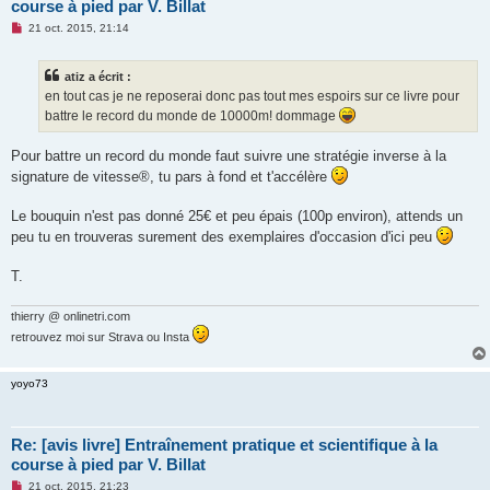
course à pied par V. Billat
M
21 oct. 2015, 21:14
e
s
s
atiz a écrit :
a
g
en tout cas je ne reposerai donc pas tout mes espoirs sur ce livre pour
e
battre le record du monde de 10000m! dommage
n
o
n
Pour battre un record du monde faut suivre une stratégie inverse à la
l
u
signature de vitesse®, tu pars à fond et t'accélère
Le bouquin n'est pas donné 25€ et peu épais (100p environ), attends un
peu tu en trouveras surement des exemplaires d'occasion d'ici peu
T.
thierry @ onlinetri.com
retrouvez moi sur Strava ou Insta
yoyo73
Re: [avis livre] Entraînement pratique et scientifique à la
course à pied par V. Billat
M
21 oct. 2015, 21:23