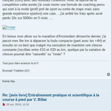
français 2010) avec des résultats cohérents. Avec la reprise de la
compétition cette année j'ai voulu tester une formule de coaching perso
qui sont à la mode (profil prof de sport ou sortie de staps mais sans
grande expérience sportive) une cata ....j'ai arrêté les frais après avoir
perdu 10s sur 5000m en 5 mois ....
En bonus mon allure sur le marathon d'Amsterdam dimanche dernier, j'ai
passé mes 8er km à dépasser la foule compacte (parti avec les +4H) et
ensuite on va bien que malgré ma sensation de maintenir une vitesse
constante j'oscillais entre 4'10 et 4'20 au km, quelque par la variation de
vitesse pourrait être "naturelle" ou "innée" ?
Tout pour faire avancer le tri !!
Brumath Triathlon (67)
Karoly Spy
Re: [avis livre] Entraînement pratique et scientifique à la
course à pied par V. Billat
M
23 oct. 2015, 12:31
e
s