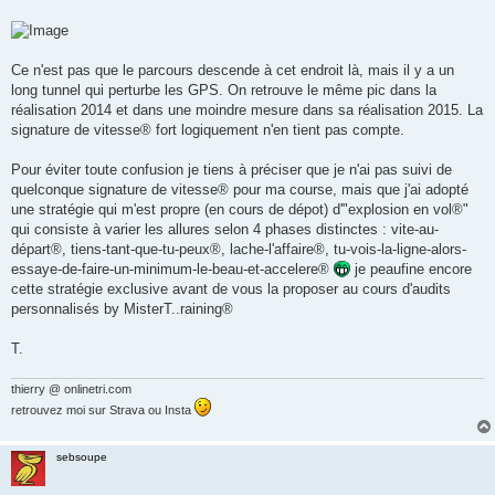
n
o
n
l
u
Ce n'est pas que le parcours descende à cet endroit là, mais il y a un
long tunnel qui perturbe les GPS. On retrouve le même pic dans la
réalisation 2014 et dans une moindre mesure dans sa réalisation 2015. La
signature de vitesse® fort logiquement n'en tient pas compte.
Pour éviter toute confusion je tiens à préciser que je n'ai pas suivi de
quelconque signature de vitesse® pour ma course, mais que j'ai adopté
une stratégie qui m'est propre (en cours de dépot) d'"explosion en vol®"
qui consiste à varier les allures selon 4 phases distinctes : vite-au-
départ®, tiens-tant-que-tu-peux®, lache-l'affaire®, tu-vois-la-ligne-alors-
essaye-de-faire-un-minimum-le-beau-et-accelere®
je peaufine encore
cette stratégie exclusive avant de vous la proposer au cours d'audits
personnalisés by MisterT..raining®
T.
thierry @ onlinetri.com
retrouvez moi sur Strava ou Insta
sebsoupe