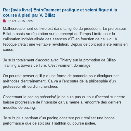
Re: [avis livre] Entraînement pratique et scientifique à la
course à pied par V. Billat
M
22 oct. 2015, 09:58
e
s
Malheureusement ce livre est dans la lignée du précédent. Le professeur
s
Billat a assis sa réputation sur le concept de Temps Limite pour la
a
g
calibration individualisée des séances d'IT en fonction de celui-ci. A
e
l'époque c'était une véritable révolution. Depuis ce concept a été remis en
n
o
cause.
n
l
u
Je suis totalement d'accord avec Thierry sur la promotion de Billat-
Training à travers ce livre. C'est vraiment dommage.
On pourrait penser qu'il y a une forme de paranoïa pour divulguer ses
méthodes d'entraînement. Ca va à l'encontre de la philosophie d'un
professeur et/ ou d'un chercheur.
Concernant le pacing préconisé je ne suis pas du tout d'accord sur cette
baisse progressive de l'intensité ça va même à l'encontre des derniers
modèles de pacing.
Je suis plus partisan d'un pacing constant pour réaliser une bonne
performance que ce soit sur Triathlon ou course isolée.