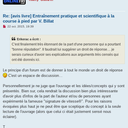
u
Re: [avis livre] Entraînement pratique et scientifique à la
course à pied par V. Billat
M
22 oct. 2015, 19:39
e
s
s
Erikerac a écrit :
a
g
C'est finalement très étonnant de la part d'une personne qui a pourtant
e
"bonne réputation". Il faudrait lui suggérer un droit de réponse.... je
n
o
serais curieux d'avoir ses explications aux arguments très censés qui
n
ont été donnés ici.
l
u
Le principe d'un forum est de donner à tout le monde un droit de réponse
C'est un espace de discussion…
Personnellement je ne juge que l'ouvrage et les idées/concepts qui y sont
présentés. Bien sur, cela rendrait la discussion bien plus intéressante
d'avoir plus d'infos de la part de l'auteur et/ou de personnes ayant
expérimenté la fameuse "signature de vitesse®". Pour les raisons
évoquées plus haut je ne peut être que sceptique du concept à la seule
lecture de l'ouvrage (alors que celui ci était justement sensé nous
éclairer).
T.