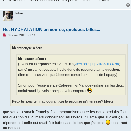
falkner
Re: HYDRATATION en course, quelques billes...
M
26 mars 2011, 20:15
e
s
s
francky48 a écrit :
a
g
e
falkner a écrit :
n
o
j'avais eu la réponse en avril 2010 (
viewtopic.php?f=8&t=33798
)
n
par Christian et Lopapy. Inutile donc de répondre à ma question.
l
u
(lien ci dessus vient parfaitement compléter le post de Lopapy)
Sinon pour l'équivalence Caloreen vs Maltodextridine, j'ai les deux
maintenant ! je vais donc pouvoir comparer
Peux tu nous tenir au courant car ta réponse m'intéresse? Merci
que veux tu savoir Francky ? la comparaison entre les deux produits ? ou
ma question du 25 mars concernant les ravitos ? Parce que si c'est ça, la
réponse est celle qui avait été faite dans le lien que j'ai joins
tiens moi
au courant