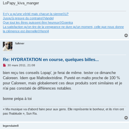
LoPapy_kiva_manger
Il n’y a qu’une vérité mais chacun la sienne©LP
Jusqu'à preuve du contraire©Vandel
Que tout les êtres puissent être heureux©Goenka
La satisfaction qu'on tire de la vengeance ne dure qu'un moment, celle que nous donne
la clémence est éternelle©Henri4
falkner
Re: HYDRATATION en course, quelques billes...
M
30 mars 2011, 21:08
e
s
bien reçu tes conseils Lopap', je ferai de même. tester ce dimanche
s
Caloreen. Idem que Maltodextridine. Pureté en malto proche de 100 %
a
g
pour Caloreen, mais globalement ces deux produits sont similaires et je
e
n'ai pas constaté de différences notables.
n
o
n
bonne prépa à toi
l
u
« Ma musique va d'abord faire peur aux gens. Elle représente le bonheur, et ils n'en ont
pas l'habitude », Sun Ra.
legendaire8