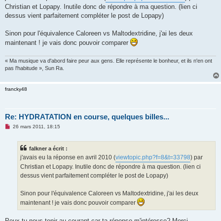
s
Christian et Lopapy. Inutile donc de répondre à ma question. (lien ci
a
g
dessus vient parfaitement compléter le post de Lopapy)
e
n
o
Sinon pour l'équivalence Caloreen vs Maltodextridine, j'ai les deux
n
maintenant ! je vais donc pouvoir comparer
l
u
« Ma musique va d'abord faire peur aux gens. Elle représente le bonheur, et ils n'en ont
pas l'habitude », Sun Ra.
francky48
Re: HYDRATATION en course, quelques billes...
M
26 mars 2011, 18:15
e
s
s
falkner a écrit :
a
g
j'avais eu la réponse en avril 2010 (
viewtopic.php?f=8&t=33798
) par
e
Christian et Lopapy. Inutile donc de répondre à ma question. (lien ci
n
o
dessus vient parfaitement compléter le post de Lopapy)
n
l
u
Sinon pour l'équivalence Caloreen vs Maltodextridine, j'ai les deux
maintenant ! je vais donc pouvoir comparer
Peux tu nous tenir au courant car ta réponse m'intéresse? Merci