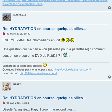
La satisfaction qu'on tire de la vengeance ne dure qu'un moment, celle que nous donne
la clémence est éternelle©Henri4
aurelie.218
Re: HYDRATATION en course, quelques billes...
M
31 mars 2011, 15:32
e
s
ENORMISSIME tes photos-liens en .gif
s
a
g
Une question qui n'a rien à voir (désolée pour la parenthèse) : comment
e
n
peut-on se procurer le DVD du Raid28 ?
o
n
l
Membre de la secte des Trigolos
u
Quelques balades par monts et par vaux...
http://cyclorelie.skyrock.com/
Le off de ouf :
http://offdeouf.wordpress.com/
lopapy
Re: HYDRATATION en course, quelques billes...
M
05 avr. 2011, 17:14
e
s
Désolé l'araignée... Papy Turoom ne répond plus...
s