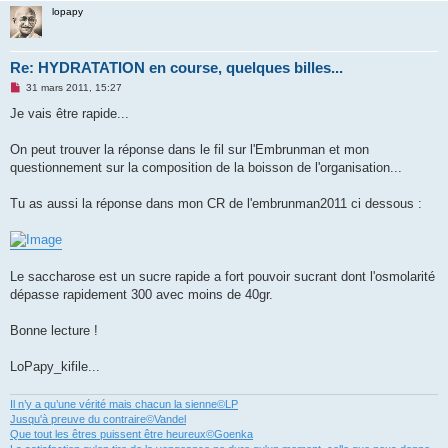
lopapy
Re: HYDRATATION en course, quelques billes...
M
31 mars 2011, 15:27
e
s
Je vais être rapide...
s
a
g
On peut trouver la réponse dans le fil sur l'Embrunman et mon
e
questionnement sur la composition de la boisson de l'organisation...
n
o
n
Tu as aussi la réponse dans mon CR de l'embrunman2011 ci dessous :
l
u
Le saccharose est un sucre rapide a fort pouvoir sucrant dont l'osmolarité
dépasse rapidement 300 avec moins de 40gr.
Bonne lecture !
LoPapy_kifile...
Il n’y a qu’une vérité mais chacun la sienne©LP
Jusqu'à preuve du contraire©Vandel
Que tout les êtres puissent être heureux©Goenka