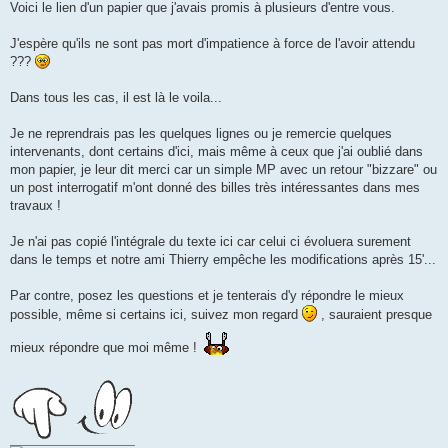
g
Voici le lien d'un papier que j'avais promis à plusieurs d'entre vous.
e
n
o
J'espère qu'ils ne sont pas mort d'impatience à force de l'avoir attendu
n
???
l
u
Dans tous les cas, il est là le voila...
Je ne reprendrais pas les quelques lignes ou je remercie quelques
intervenants, dont certains d'ici, mais même à ceux que j'ai oublié dans
mon papier, je leur dit merci car un simple MP avec un retour "bizzare" ou
un post interrogatif m'ont donné des billes très intéressantes dans mes
travaux !
Je n'ai pas copié l'intégrale du texte ici car celui ci évoluera surement
dans le temps et notre ami Thierry empêche les modifications après 15'...
Par contre, posez les questions et je tenterais d'y répondre le mieux
possible, même si certains ici, suivez mon regard
, sauraient presque
mieux répondre que moi même !