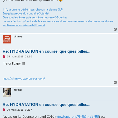
Il n’y a qu’une vérité mais chacun la sienne©LP
Jusqu'à preuve du contraire©Vandel
Que tout les êtres puissent être heureux©Goenka
La satisfaction qu'on tire de la vengeance ne dure qu'un moment, celle que nous donne
la clémence est éternelle©Henri4
shanky
Re: HYDRATATION en course, quelques billes...
M
25 mars 2011, 21:39
e
s
merci l'papy !!!
s
a
g
e
n
https://shankytri.wordpress.com/
o
n
l
falkner
u
Re: HYDRATATION en course, quelques billes...
M
26 mars 2011, 09:17
e
s
j'avais eu la réponse en avril 2010 (
viewtopic.php?f=8&t=33798
) par