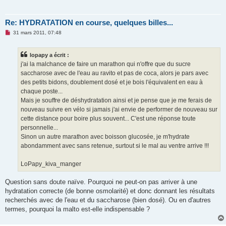
Re: HYDRATATION en course, quelques billes...
M
31 mars 2011, 07:48
e
s
s
lopapy a écrit :
a
g
j'ai la malchance de faire un marathon qui n'offre que du sucre
e
saccharose avec de l'eau au ravito et pas de coca, alors je pars avec
n
o
des petits bidons, doublement dosé et je bois l'équivalent en eau à
n
chaque poste...
l
u
Mais je souffre de déshydratation ainsi et je pense que je me ferais de
nouveau suivre en vélo si jamais j'ai envie de performer de nouveau sur
cette distance pour boire plus souvent... C'est une réponse toute
personnelle...
Sinon un autre marathon avec boisson glucosée, je m'hydrate
abondamment avec sans retenue, surtout si le mal au ventre arrive !!!
LoPapy_kiva_manger
Question sans doute naïve. Pourquoi ne peut-on pas arriver à une
hydratation correcte (de bonne osmolarité) et donc donnant les résultats
recherchés avec de l'eau et du saccharose (bien dosé). Ou en d'autres
termes, pourquoi la malto est-elle indispensable ?