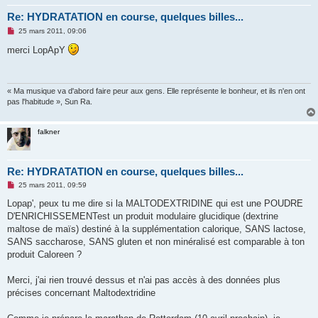
Re: HYDRATATION en course, quelques billes...
M
25 mars 2011, 09:06
e
s
merci LopApY
s
a
g
e
n
« Ma musique va d'abord faire peur aux gens. Elle représente le bonheur, et ils n'en ont
o
pas l'habitude », Sun Ra.
n
l
u
falkner
Re: HYDRATATION en course, quelques billes...
M
25 mars 2011, 09:59
e
s
Lopap', peux tu me dire si la MALTODEXTRIDINE qui est une POUDRE
s
D'ENRICHISSEMENTest un produit modulaire glucidique (dextrine
a
g
maltose de maïs) destiné à la supplémentation calorique, SANS lactose,
e
SANS saccharose, SANS gluten et non minéralisé est comparable à ton
n
o
produit Caloreen ?
n
l
u
Merci, j'ai rien trouvé dessus et n'ai pas accès à des données plus
précises concernant Maltodextridine