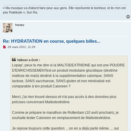
« Ma musique va d'abord faire peur aux gens. Elle représente le bonheur, et ils n'en ont
pas l'habitude », Sun Ra.
lopapy
Re: HYDRATATION en course, quelques billes...
M
29 mars 2011, 11:26
e
s
s
falkner a écrit :
a
g
Lopap', peux tu me dire si la MALTODEXTRIDINE qui est une POUDRE
e
D'ENRICHISSEMENTest un produit modulaire glucidique (dextrine
n
o
maltose de maïs) destiné à la supplémentation calorique, SANS
n
lactose, SANS saccharose, SANS gluten et non minéralisé est
l
u
comparable à ton produit Caloreen ?
Merci, j'ai rien trouvé dessus et n'ai pas accès à des données plus
précises concernant Maltodextridine
Comme je prépare le marathon de Rotterdam (10 avril prochain), je
souhaite tester Caloreen en remplacement de Maltodextridine.
Je repose toujours cette question ... on en a déjà parlé même..... sur