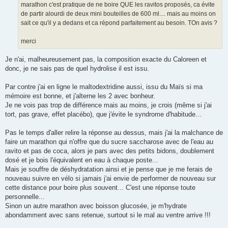
marathon c'est pratique de ne boire QUE les ravitos proposés, ca évite
de partir alourdi de deux mini bouteilles de 600 ml.... mais au moins on
sait ce qu'il y a dedans et ca répond parfaitement au besoin. TOn avis ?
merci
Je n'ai, malheureusement pas, la composition exacte du Caloreen et
donc, je ne sais pas de quel hydrolise il est issu.
Par contre j'ai en ligne le maltodextridine aussi, issu du Maïs si ma
mémoire est bonne, et j'alterne les 2 avec bonheur.
Je ne vois pas trop de différence mais au moins, je crois (même si j'ai
tort, pas grave, effet placébo), que j'évite le syndrome d'habitude...
Pas le temps d'aller relire la réponse au dessus, mais j'ai la malchance de
faire un marathon qui n'offre que du sucre saccharose avec de l'eau au
ravito et pas de coca, alors je pars avec des petits bidons, doublement
dosé et je bois l'équivalent en eau à chaque poste...
Mais je souffre de déshydratation ainsi et je pense que je me ferais de
nouveau suivre en vélo si jamais j'ai envie de performer de nouveau sur
cette distance pour boire plus souvent... C'est une réponse toute
personnelle...
Sinon un autre marathon avec boisson glucosée, je m'hydrate
abondamment avec sans retenue, surtout si le mal au ventre arrive !!!