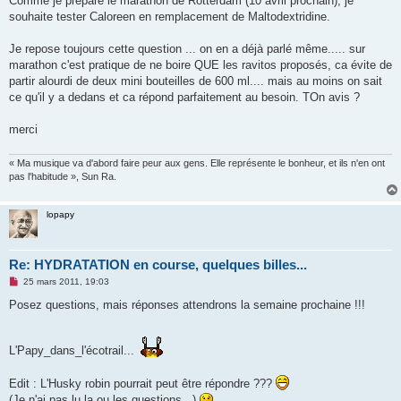
Comme je prépare le marathon de Rotterdam (10 avril prochain), je
souhaite tester Caloreen en remplacement de Maltodextridine.
Je repose toujours cette question ... on en a déjà parlé même..... sur
marathon c'est pratique de ne boire QUE les ravitos proposés, ca évite de
partir alourdi de deux mini bouteilles de 600 ml.... mais au moins on sait
ce qu'il y a dedans et ca répond parfaitement au besoin. TOn avis ?
merci
« Ma musique va d'abord faire peur aux gens. Elle représente le bonheur, et ils n'en ont
pas l'habitude », Sun Ra.
lopapy
Re: HYDRATATION en course, quelques billes...
M
25 mars 2011, 19:03
e
s
Posez questions, mais réponses attendrons la semaine prochaine !!!
s
a
g
e
L'Papy_dans_l'écotrail...
n
o
n
Edit : L'Husky robin pourrait peut être répondre ???
l
(Je n'ai pas lu la ou les questions...)
u