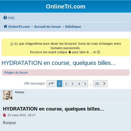
OnlineTri.com
FAQ
OnlineTri.com
Accueil du forum
Diététique
⚠️
Ici, pas d'algorithme pour dicter tes lectures! Juste de vrais échanges entre
humains passionnés.
Excerce ton esprit critique 🧠 pour faire le ... tri 😉.
HYDRATATION en course, quelques billes...
Règles du forum
Page
1
sur
20
1
2
3
4
5
20
Suivant
296 messages
…
lopapy
HYDRATATION en course, quelques billes...
M
22 mars 2011, 18:17
e
s
Bonjour,
s
a