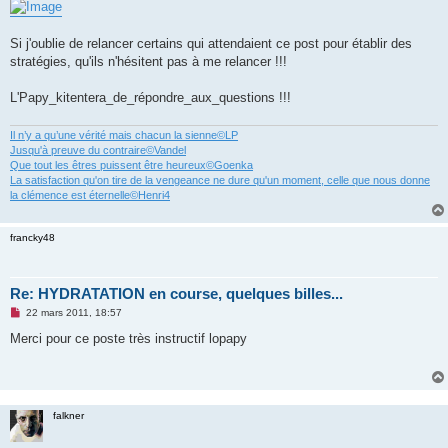
Si j'oublie de relancer certains qui attendaient ce post pour établir des
stratégies, qu'ils n'hésitent pas à me relancer !!!
L'Papy_kitentera_de_répondre_aux_questions !!!
Il n’y a qu’une vérité mais chacun la sienne©LP
Jusqu'à preuve du contraire©Vandel
Que tout les êtres puissent être heureux©Goenka
La satisfaction qu'on tire de la vengeance ne dure qu'un moment, celle que nous donne
la clémence est éternelle©Henri4
francky48
Re: HYDRATATION en course, quelques billes...
M
22 mars 2011, 18:57
e
s
Merci pour ce poste très instructif lopapy
s
a
g
e
n
o
falkner
n
l
u