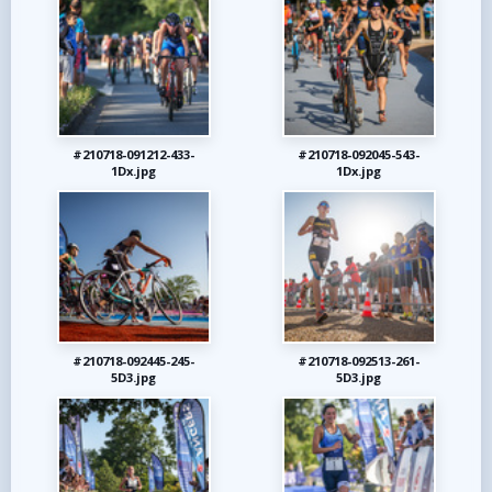
#210718-091212-433-
#210718-092045-543-
1Dx.jpg
1Dx.jpg
#210718-092445-245-
#210718-092513-261-
5D3.jpg
5D3.jpg