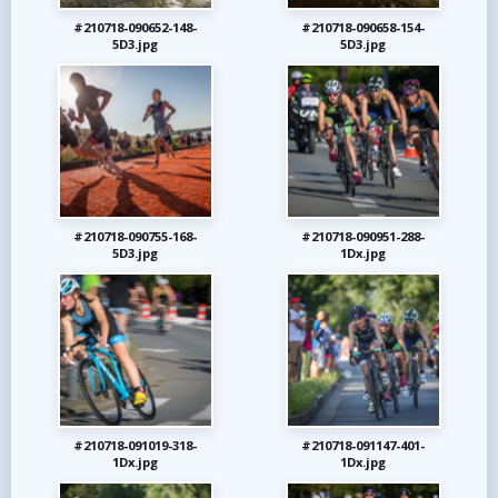
#210718-090652-148-
#210718-090658-154-
5D3.jpg
5D3.jpg
#210718-090755-168-
#210718-090951-288-
5D3.jpg
1Dx.jpg
#210718-091019-318-
#210718-091147-401-
1Dx.jpg
1Dx.jpg