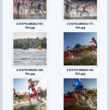
#210718-085652-167-
#210718-085652-171-
1Dx.jpg
1Dx.jpg
#210718-090202-220-
#210718-090639-143-
1Dx.jpg
5D3.jpg