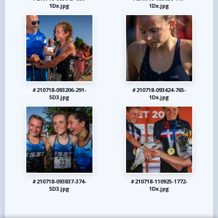
1Dx.jpg
1Dx.jpg
#210718-093206-291-
#210718-093424-765-
5D3.jpg
1Dx.jpg
#210718-093837-374-
#210718-110925-1772-
5D3.jpg
1Dx.jpg