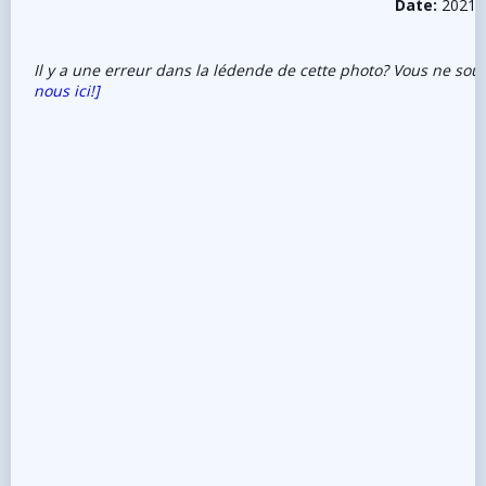
Date:
2021-
Il y a une erreur dans la lédende de cette photo? Vous ne sou
nous ici!]