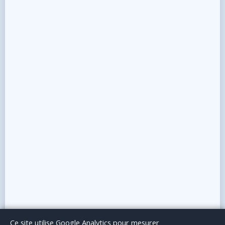
Le Blog
Publicité
Articles invités
Mentions Légales
Ce site utilise Google Analytics pour mesurer