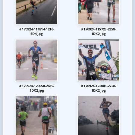
#170924-114814-1216-
#170924-115725-2358-
5D4.jpg
1DX2.jpg
#170924-120050-2439-
#170924-122003-2728-
1DX2.jpg
1DX2.jpg