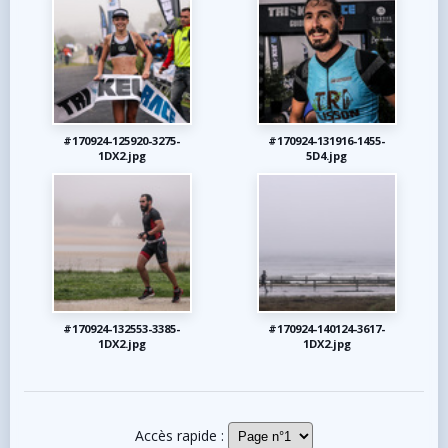
#170924-125920-3275-
#170924-131916-1455-
1DX2.jpg
5D4.jpg
#170924-132553-3385-
#170924-140124-3617-
1DX2.jpg
1DX2.jpg
Accès rapide :