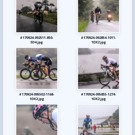
#170924-092511-850-
#170924-092854-1011-
5D4.jpg
1DX2.jpg
#170924-095502-1168-
#170924-095855-1274-
1DX2.jpg
1DX2.jpg