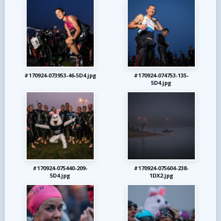
#170924-073953-46-5D4.jpg
#170924-074753-135-
5D4.jpg
#170924-075440-209-
#170924-075604-238-
5D4.jpg
1DX2.jpg