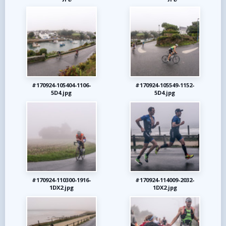
#170924-105404-1106-
#170924-105549-1152-
5D4.jpg
5D4.jpg
#170924-110300-1916-
#170924-114009-2032-
1DX2.jpg
1DX2.jpg