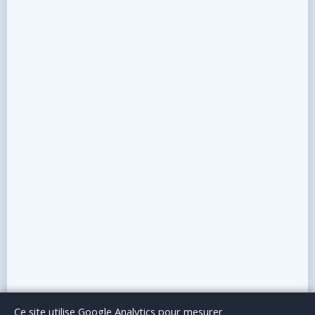
Le Blog
Publicité
Articles invités
Mentions Légales
Ce site utilise Google Analytics pour mesurer