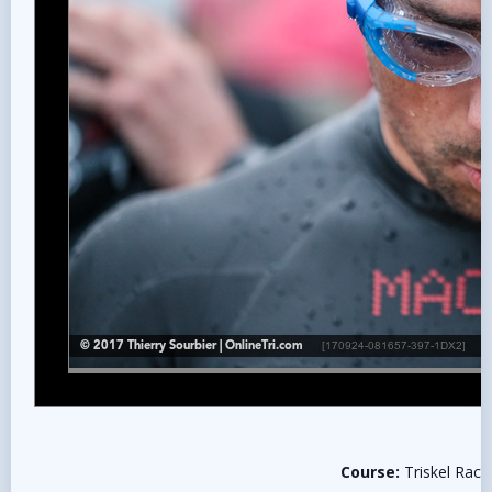
Course:
Triskel Race 