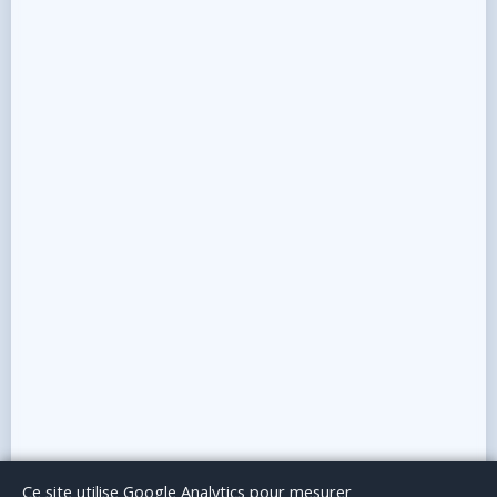
Le Blog
Publicité
Articles invités
Mentions Légales
Ce site utilise Google Analytics pour mesurer