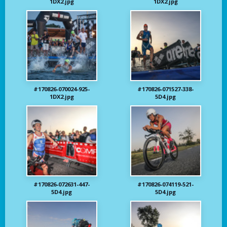
1DX2.jpg
1DX2.jpg
#170826-070024-925-
#170826-071527-338-
1DX2.jpg
5D4.jpg
#170826-072631-447-
#170826-074119-521-
5D4.jpg
5D4.jpg