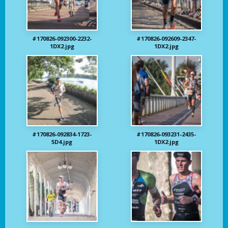
#170826-092300-2232-
#170826-092609-2347-
1DX2.jpg
1DX2.jpg
#170826-092834-1723-
#170826-093231-2435-
5D4.jpg
1DX2.jpg