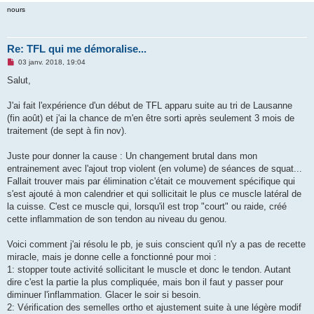
nours
Re: TFL qui me démoralise...
M
03 janv. 2018, 19:04
e
s
Salut,
s
a
g
J'ai fait l'expérience d'un début de TFL apparu suite au tri de Lausanne
e
(fin août) et j'ai la chance de m'en être sorti après seulement 3 mois de
n
o
traitement (de sept à fin nov).
n
l
u
Juste pour donner la cause : Un changement brutal dans mon
entrainement avec l'ajout trop violent (en volume) de séances de squat...
Fallait trouver mais par élimination c'était ce mouvement spécifique qui
s'est ajouté à mon calendrier et qui sollicitait le plus ce muscle latéral de
la cuisse. C'est ce muscle qui, lorsqu'il est trop "court" ou raide, créé
cette inflammation de son tendon au niveau du genou.
Voici comment j'ai résolu le pb, je suis conscient qu'il n'y a pas de recette
miracle, mais je donne celle a fonctionné pour moi :
1: stopper toute activité sollicitant le muscle et donc le tendon. Autant
dire c'est la partie la plus compliquée, mais bon il faut y passer pour
diminuer l'inflammation. Glacer le soir si besoin.
2: Vérification des semelles ortho et ajustement suite à une légère modif