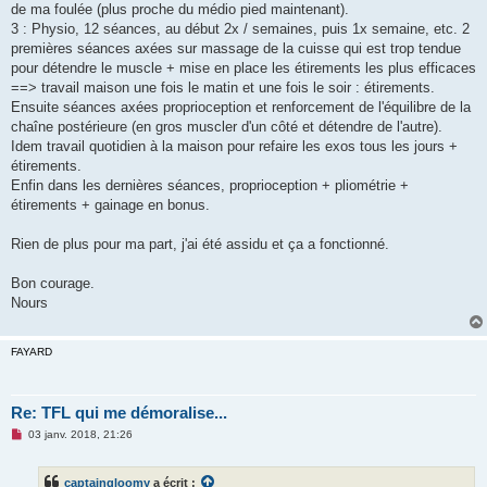
de ma foulée (plus proche du médio pied maintenant).
3 : Physio, 12 séances, au début 2x / semaines, puis 1x semaine, etc. 2
premières séances axées sur massage de la cuisse qui est trop tendue
pour détendre le muscle + mise en place les étirements les plus efficaces
==> travail maison une fois le matin et une fois le soir : étirements.
Ensuite séances axées proprioception et renforcement de l'équilibre de la
chaîne postérieure (en gros muscler d'un côté et détendre de l'autre).
Idem travail quotidien à la maison pour refaire les exos tous les jours +
étirements.
Enfin dans les dernières séances, proprioception + pliométrie +
étirements + gainage en bonus.
Rien de plus pour ma part, j'ai été assidu et ça a fonctionné.
Bon courage.
Nours
FAYARD
Re: TFL qui me démoralise...
M
03 janv. 2018, 21:26
e
s
s
captaingloomy
a écrit :
a