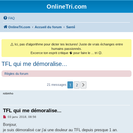
OnlineTri.com
FAQ
OnlineTri.com
Accueil du forum
Santé
⚠️
Ici, pas d'algorithme pour dicter tes lectures! Juste de vrais échanges entre
humains passionnés.
Excerce ton esprit critique 🧠 pour faire le ... tri 😉.
TFL qui me démoralise...
Règles du forum
1
2
Suivant
21 messages
robinho
TFL qui me démoralise...
M
03 janv. 2018, 08:56
e
s
Bonjour,
s
je suis démoralisé car j'ai une douleur au TFL depuis presque 1 an.
a