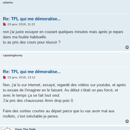
l
robinho
u
Re: TFL qui me démoralise...
M
03 janv. 2018, 11:22
e
s
non j'ai juste essayer en courant quelques minutes mais après je repars
s
dans ma foulée habituelle.
a
g
tu as pris des cours pour réussir ?
e
n
o
captaingloomy
n
l
u
Re: TFL qui me démoralise...
M
03 janv. 2018, 13:12
e
s
Non, j'ai lu sur internet, essayé, regardé des vidéos sur youtube, et après
s
tu essaie de t'imaginer en le faisant. Au début c'était un peu forcé, et
a
g
avec le temps ça se fait tout seul.
e
J'ai pris des chaussures 4mm drop puis 0.
n
o
n
Faire des sorties courtes au départ parce que tu vas avoir mal aux
l
u
mollets, c'est inévitable je pense.
Dave The Dokk