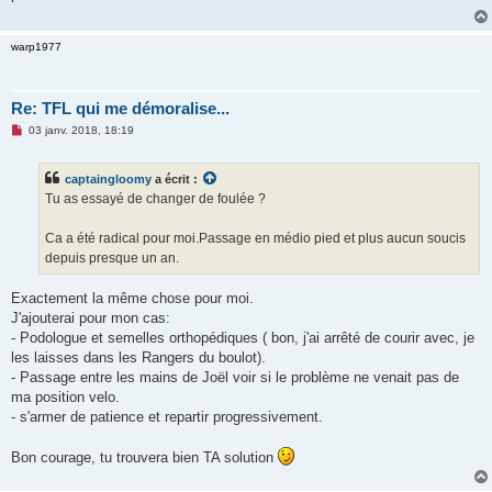
g
e
n
warp1977
o
n
l
u
Re: TFL qui me démoralise...
M
03 janv. 2018, 18:19
e
s
s
captaingloomy
a écrit :
a
g
Tu as essayé de changer de foulée ?
e
n
o
Ca a été radical pour moi.Passage en médio pied et plus aucun soucis
n
depuis presque un an.
l
u
Exactement la même chose pour moi.
J'ajouterai pour mon cas:
- Podologue et semelles orthopédiques ( bon, j'ai arrêté de courir avec, je
les laisses dans les Rangers du boulot).
- Passage entre les mains de Joël voir si le problème ne venait pas de
ma position velo.
- s'armer de patience et repartir progressivement.
Bon courage, tu trouvera bien TA solution