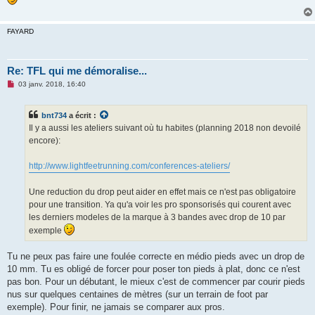
FAYARD
Re: TFL qui me démoralise...
M
03 janv. 2018, 16:40
e
s
s
bnt734
a écrit :
a
g
Il y a aussi les ateliers suivant où tu habites (planning 2018 non devoilé
e
encore):
n
o
n
http://www.lightfeetrunning.com/conferences-ateliers/
l
u
Une reduction du drop peut aider en effet mais ce n'est pas obligatoire
pour une transition. Ya qu'a voir les pro sponsorisés qui courent avec
les derniers modeles de la marque à 3 bandes avec drop de 10 par
exemple
Tu ne peux pas faire une foulée correcte en médio pieds avec un drop de
10 mm. Tu es obligé de forcer pour poser ton pieds à plat, donc ce n'est
pas bon. Pour un débutant, le mieux c'est de commencer par courir pieds
nus sur quelques centaines de mètres (sur un terrain de foot par
exemple). Pour finir, ne jamais se comparer aux pros.