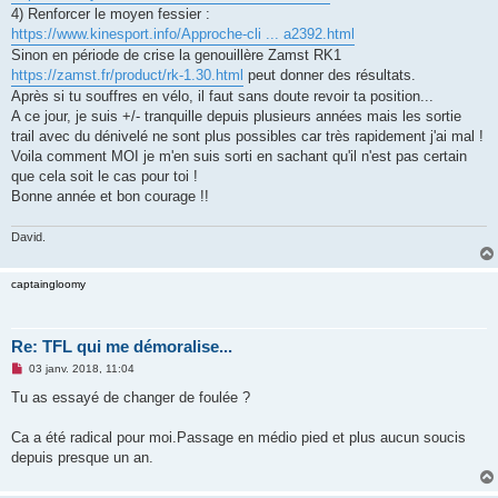
4) Renforcer le moyen fessier :
https://www.kinesport.info/Approche-cli ... a2392.html
Sinon en période de crise la genouillère Zamst RK1
https://zamst.fr/product/rk-1.30.html
peut donner des résultats.
Après si tu souffres en vélo, il faut sans doute revoir ta position...
A ce jour, je suis +/- tranquille depuis plusieurs années mais les sortie
trail avec du dénivelé ne sont plus possibles car très rapidement j'ai mal !
Voila comment MOI je m'en suis sorti en sachant qu'il n'est pas certain
que cela soit le cas pour toi !
Bonne année et bon courage !!
David.
captaingloomy
Re: TFL qui me démoralise...
M
03 janv. 2018, 11:04
e
s
Tu as essayé de changer de foulée ?
s
a
g
Ca a été radical pour moi.Passage en médio pied et plus aucun soucis
e
depuis presque un an.
n
o
n