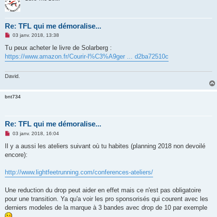
Re: TFL qui me démoralise...
M
03 janv. 2018, 13:38
e
s
Tu peux acheter le livre de Solarberg :
s
https://www.amazon.fr/Courir-l%C3%A9ger ... d2ba72510c
a
g
e
n
David.
o
n
l
bnt734
u
Re: TFL qui me démoralise...
M
03 janv. 2018, 16:04
e
s
Il y a aussi les ateliers suivant où tu habites (planning 2018 non devoilé
s
encore):
a
g
e
http://www.lightfeetrunning.com/conferences-ateliers/
n
o
n
Une reduction du drop peut aider en effet mais ce n'est pas obligatoire
l
u
pour une transition. Ya qu'a voir les pro sponsorisés qui courent avec les
derniers modeles de la marque à 3 bandes avec drop de 10 par exemple