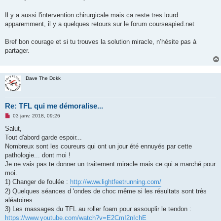
u
Il y a aussi l'intervention chirurgicale mais ca reste tres lourd
apparemment, il y a quelques retours sur le forum courseapied.net
Bref bon courage et si tu trouves la solution miracle, n’hésite pas à
partager.
Dave The Dokk
Re: TFL qui me démoralise...
M
03 janv. 2018, 09:26
e
s
Salut,
s
Tout d'abord garde espoir...
a
g
Nombreux sont les coureurs qui ont un jour été ennuyés par cette
e
pathologie... dont moi !
n
o
Je ne vais pas te donner un traitement miracle mais ce qui a marché pour
n
moi.
l
u
1) Changer de foulée :
http://www.lightfeetrunning.com/
2) Quelques séances d 'ondes de choc même si les résultats sont très
aléatoires...
3) Les massages du TFL au roller foam pour assouplir le tendon :
https://www.youtube.com/watch?v=E2CmI2nIchE