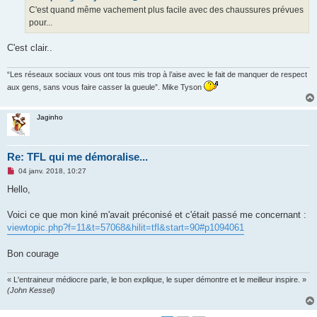
g
C'est quand même vachement plus facile avec des chaussures prévues
e
pour...
n
o
n
C'est clair..
l
u
“Les réseaux sociaux vous ont tous mis trop à l’aise avec le fait de manquer de respect
aux gens, sans vous faire casser la gueule”. Mike Tyson
Jaginho
Re: TFL qui me démoralise...
M
04 janv. 2018, 10:27
e
s
Hello,
s
a
g
Voici ce que mon kiné m'avait préconisé et c'était passé me concernant :
e
viewtopic.php?f=11&t=57068&hilit=tfl&start=90#p1094061
n
o
n
Bon courage
l
u
« L'entraineur médiocre parle, le bon explique, le super démontre et le meilleur inspire. »
(John Kessel)