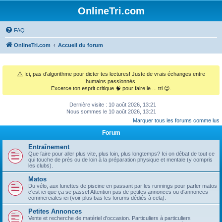
OnlineTri.com
FAQ
OnlineTri.com
Accueil du forum
⚠️
Ici, pas d'algorithme pour dicter tes lectures! Juste de vrais échanges entre
humains passionnés.
Excerce ton esprit critique 🧠 pour faire le ... tri 😉.
Dernière visite : 10 août 2026, 13:21
Nous sommes le 10 août 2026, 13:21
Marquer tous les forums comme lus
Forum
Entraînement
Que faire pour aller plus vite, plus loin, plus longtemps? Ici on débat de tout ce
qui touche de près ou de loin à la préparation physique et mentale (y compris
les clubs).
Matos
Du vélo, aux lunettes de piscine en passant par les runnings pour parler matos
c'est ici que ça se passe! Attention pas de petites annonces ou d'annonces
commerciales ici (voir plus bas les forums dédiés à cela).
Petites Annonces
Vente et recherche de matériel d'occasion. Particuliers à particuliers