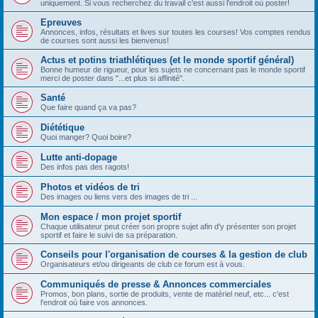
uniquement. Si vous recherchez du travail c'est aussi l'endroit où poster!
Epreuves
Annonces, infos, résultats et lives sur toutes les courses! Vos comptes rendus
de courses sont aussi les bienvenus!
Actus et potins triathlétiques (et le monde sportif général)
Bonne humeur de rigueur, pour les sujets ne concernant pas le monde sportif
merci de poster dans "...et plus si affinité".
Santé
Que faire quand ça va pas?
Diététique
Quoi manger? Quoi boire?
Lutte anti-dopage
Des infos pas des ragots!
Photos et vidéos de tri
Des images ou liens vers des images de tri ...
Mon espace / mon projet sportif
Chaque utilisateur peut créer son propre sujet afin d'y présenter son projet
sportif et faire le suivi de sa préparation.
Conseils pour l'organisation de courses & la gestion de club
Organisateurs et/ou dirigeants de club ce forum est à vous.
Communiqués de presse & Annonces commerciales
Promos, bon plans, sortie de produits, vente de matériel neuf, etc... c'est
l'endroit où faire vos annonces.