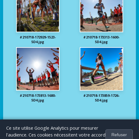
#210718-172929-1523-
#210718-173313-1600-
5D4.jpg
5D4.jpg
#210718-173813-1680-
#210718-173859-1726-
5D4.jpg
5D4.jpg
Le Blog
Publicité
Articles invités
Mentions Légales
Ce site utilise Google Analytics pour mesurer
Hall of fame
l'audience. Ces cookies nécessitent votre accord
Refuser