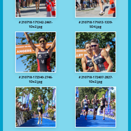
#210718-171342-2461-
#210718-171613-1339-
1Dx2.jpg
5D4.jpg
#210718-172340-2746-
#210718-172407-2827-
1Dx2.jpg
1Dx2.jpg