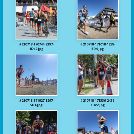
#210718-170744-2397-
#210718-171018-1288-
1Dx2.jpg
5D4.jpg
#210718-171027-1297-
#210718-171336-2431-
5D4.jpg
1Dx2.jpg