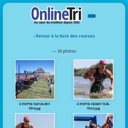
‹ Retour à la liste des courses
— 30 photos
#210718-162124-837-
#210718-163607-1545-
5D4.jpg
1Dx2.jpg