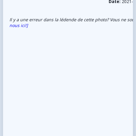
Date:
2021-0
Il y a une erreur dans la lédende de cette photo? Vous ne sou
nous ici!]