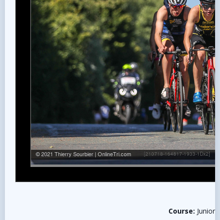
Course:
Junior