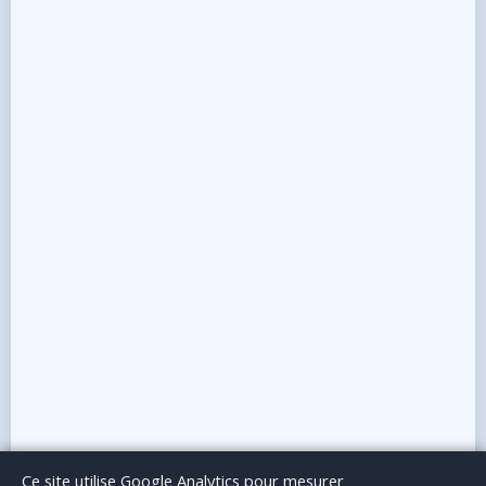
Le Blog
Publicité
Articles invités
Mentions Légales
Ce site utilise Google Analytics pour mesurer