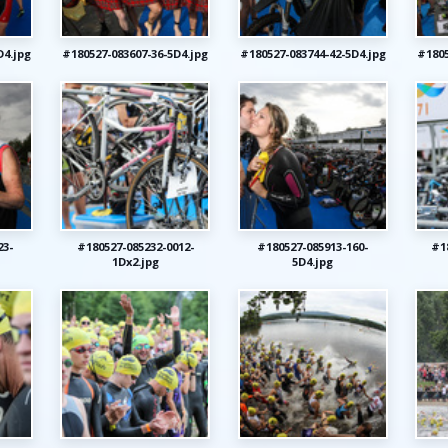
D4.jpg
#180527-083607-36-5D4.jpg
#180527-083744-42-5D4.jpg
#1805
23-
#180527-085232-0012-
#180527-085913-160-
#1
1Dx2.jpg
5D4.jpg