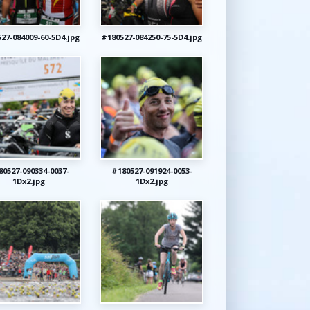
27-084009-60-5D4.jpg
#180527-084250-75-5D4.jpg
80527-090334-0037-
#180527-091924-0053-
1Dx2.jpg
1Dx2.jpg