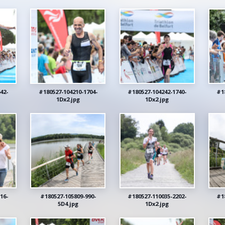
42-
#180527-104210-1704-
#180527-104242-1740-
#1
1Dx2.jpg
1Dx2.jpg
16-
#180527-105809-990-
#180527-110035-2202-
#1
5D4.jpg
1Dx2.jpg