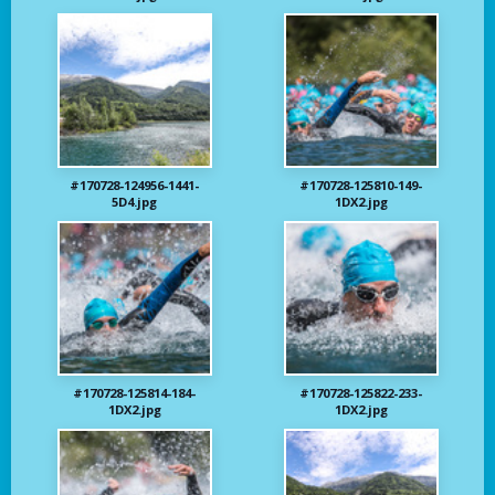
#170728-124956-1441-
#170728-125810-149-
5D4.jpg
1DX2.jpg
#170728-125814-184-
#170728-125822-233-
1DX2.jpg
1DX2.jpg