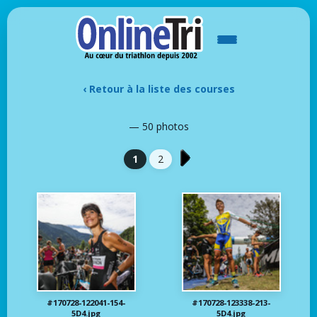
‹ Retour à la liste des courses
— 50 photos
1
2
#170728-122041-154-
#170728-123338-213-
5D4.jpg
5D4.jpg