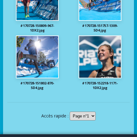
#170728-150809-967-
#170728-151757-1309-
1DX2.jpg
5D4.jpg
#170728-151802-870-
#170728-152218-1171-
5D4.jpg
1DX2.jpg
Accès rapide :