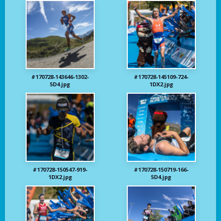
#170728-143646-1302-
#170728-145109-724-
5D4.jpg
1DX2.jpg
#170728-150547-919-
#170728-150719-166-
1DX2.jpg
5D4.jpg