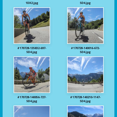
1DX2.jpg
5D4.jpg
#170728-135832-697-
#170728-140016-672-
5D4.jpg
5D4.jpg
#170728-140056-727-
#170728-140210-1147-
5D4.jpg
5D4.jpg