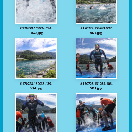
#170728-125824-234-
#170728-125953-827-
1DX2.jpg
5D4.jpg
#170728-130033-139-
#170728-131254-106-
5D4.jpg
5D4.jpg