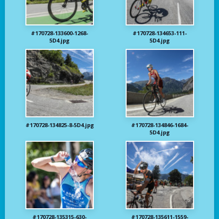
#170728-133600-1268-
#170728-134653-111-
5D4.jpg
5D4.jpg
#170728-134825-8-5D4.jpg
#170728-134846-1684-
5D4.jpg
#170728-135315-630-
#170728-135611-1559-