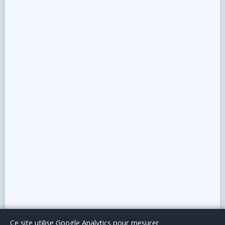
Le Blog
Publicité
Articles invités
Mentions Légales
Ce site utilise Google Analytics pour mesurer