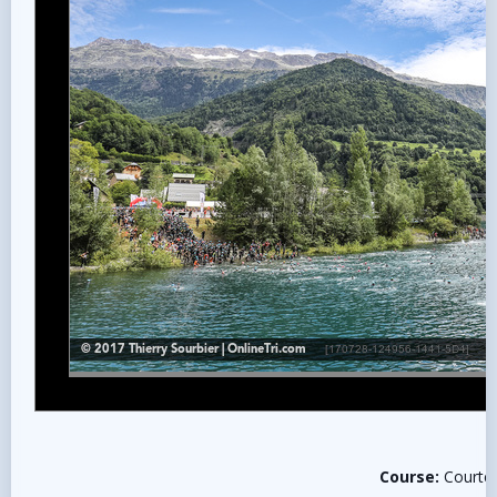
Course:
Courte