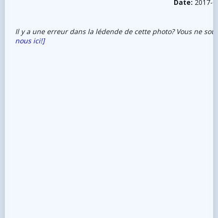
Date:
2017-0
Il y a une erreur dans la lédende de cette photo? Vous ne sou
nous ici!]