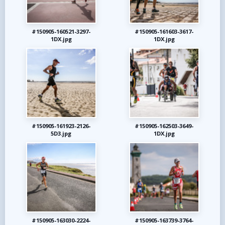
#150905-160521-3297-
#150905-161603-3617-
1DX.jpg
1DX.jpg
#150905-161923-2126-
#150905-162503-3649-
5D3.jpg
1DX.jpg
#150905-163030-2224-
#150905-163739-3764-