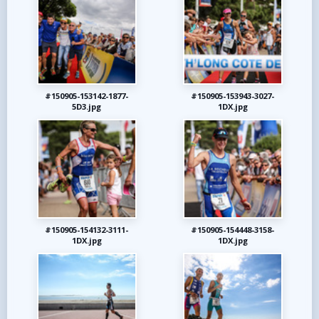
#150905-153142-1877-
#150905-153943-3027-
5D3.jpg
1DX.jpg
#150905-154132-3111-
#150905-154448-3158-
1DX.jpg
1DX.jpg