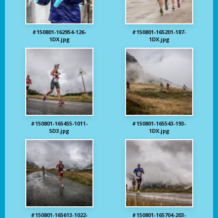
#150801-162954-126-
#150801-165201-187-
1DX.jpg
1DX.jpg
#150801-165455-1011-
#150801-165543-193-
5D3.jpg
1DX.jpg
#150801-165613-1022-
#150801-165704-203-