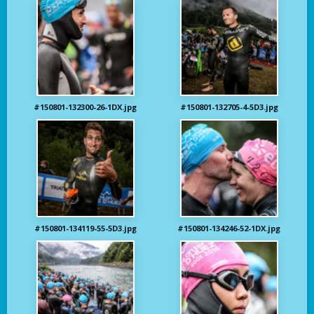
#150801-132300-26-1DX.jpg
#150801-132705-4-5D3.jpg
#150801-134119-55-5D3.jpg
#150801-134246-52-1DX.jpg