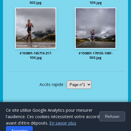
5D3.jpg
1DX.jpg
#150801-165710-217-
#150801-170135-1081-
1DX.jpg
5D3.jpg
Accès rapide :
Le Blog
Publicité
Articles invités
Mentions Légales
Ce site utilise Google Analytics pour mesurer
Hall of fame
l'audience. Ces cookies nécessitent votre accord
Refuser
avant d'être déposés.
En savoir plus
© 2002-26
Sport Axon
— Tous droits réservés. Reproduction
interdite sans autorisation.
Accepter