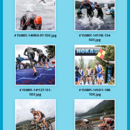
#150801-140959-97-1DX.jpg
#150801-141105-134-
5D3.jpg
#150801-141127-151-
#150801-141611-188-
5D3.jpg
1DX.jpg