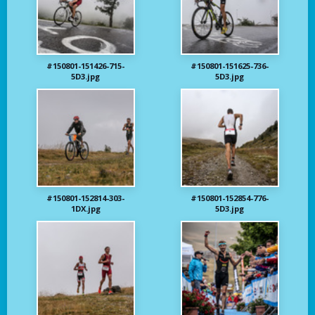
#150801-151426-715-
#150801-151625-736-
5D3.jpg
5D3.jpg
#150801-152814-303-
#150801-152854-776-
1DX.jpg
5D3.jpg