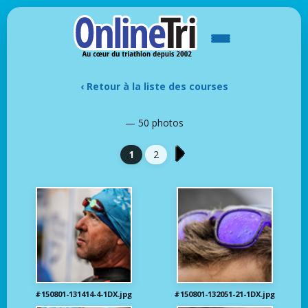
‹ Retour à la liste des courses
— 50 photos
1
2
#150801-131414-4-1DX.jpg
#150801-132051-21-1DX.jpg