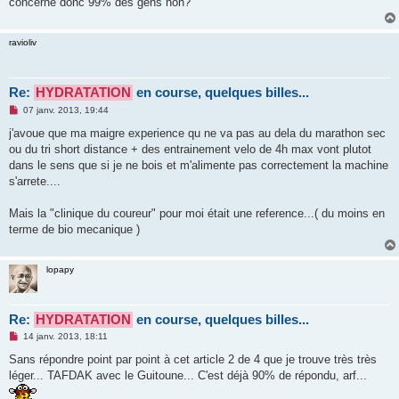
concerne donc 99% des gens non?
ravioliv
Re:
HYDRATATION
en course, quelques billes...
M
07 janv. 2013, 19:44
e
s
j'avoue que ma maigre experience qu ne va pas au dela du marathon sec
s
ou du tri short distance + des entrainement velo de 4h max vont plutot
a
g
dans le sens que si je ne bois et m'alimente pas correctement la machine
e
s'arrete....
n
o
n
Mais la "clinique du coureur" pour moi était une reference...( du moins en
l
u
terme de bio mecanique )
lopapy
Re:
HYDRATATION
en course, quelques billes...
M
14 janv. 2013, 18:11
e
s
Sans répondre point par point à cet article 2 de 4 que je trouve très très
s
léger... TAFDAK avec le Guitoune... C'est déjà 90% de répondu, arf...
a
g