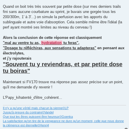
Quand on boit très très souvent par petite dose (sur mes derniers trails
fini sans aucune courbature au sprint, je buvais une gorgée tous les
200/300m, 1' à 3'...) on simule la perfusion avec les apports du
sublinguale et autre voie d'absorption. Cela semble même être l'idéal (la
perf ayant montré ses limites au niveau du cerveau !)
Alors la conclusion de cette réponse est classiquement
"mal au ventre tu as,
hydratation
tu feras"
,
"Dosage tu réfléchiras, aux sensations tu adapteras"
en pensant aux
électrolytes,
et j'y rajouterais
"Souvent tu y reviendras, et par petite dose
tu boiras"
Maintenant si FV170 trouve ma réponse pas assez précise sur un point,
qu'il me demande d'y revenir !
L'Papy_kihatenté_d'être_cohérent...
Il n’y a qu’une vérité mais chacun la sienne©LP
Jusqu'à preuve du contraire©Vandel
Que tout les êtres puissent être heureux©Goenka
La satisfaction qu'on tire de la vengeance ne dure qu'un moment, celle que nous donne
la clémence est éternelle©Henri4