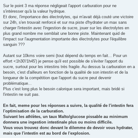
Sur le point 3 ma réponse négligeait l'apport carburation pour ne
s'intéresser qu'à la valeur hydrique.
Et donc, l'importance des électrolytes, qui m'avait déjà couté une victoire
sur 24h, s'en trouvait renforcé et sur ma piste d'hydrater un max sans
charger l'intestin avec l'ingestion de sucre, jouer sur les électrolytes en
plus grand nombre me semblait une bonne piste. Maintenant quid de
l'impact sur l'augmentation importante des électrolytes pour l'équilibre
sanguin ???
Autant sur 10kms voire semi (tout dépend du temps en fait... Pour un
effort <1h30'/1h45') je pense qu'il est possible de s'éviter l'apport du
sucre, surtout pour les intestins très fragile. Au dessus la carburation en a
besoin, c'est d'ailleurs en fonction de la qualité de son intestin et de la
longueur de la compétition que l'apport du sucre peut devenir
problématique...
Plus c'est long plus le besoin calorique sera important, mais bridé si
l'intestin ne suit pas.
En fait, meme pour les réponses a suivre, la qualité de l'intestin fera
l'optimisation de la carburation.
Suivant les athlètes, un taux Malto/glucose pissable au minimum
donnera une ingestion intestinale plus ou moins difficile.
Vous vous trouvez donc devant le dilemme de devoir vous hydrater,
mais que l'intestin est au bord de l'explosion.