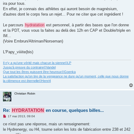
ira pour tous.
En effet, je connais des athlètes qui auront besoin de magnésium,
d'autres dont le corps fera un rejet... Pour ne citer que cet ingrédient !
Le parcours
hydratation
est personnel, à partir des bases que l'on donne
et la PDT, vous vous la faites au delà des 12h en CAP et Double/triple en
IM...
(Voire Embrun/Altriman/Norseman)
L'Papy_viiiite(bis)
Il n’y a qu’une vérité mais chacun la sienne©LP
Jusqu'à preuve du contraire©Vandel
Que tout les êtres puissent être heureux©Goenka
La satisfaction qu'on tire de la vengeance ne dure qu'un moment, celle que nous donne
la clémence est éternelle©Henri4
Christian Robin
Re:
HYDRATATION
en course, quelques billes...
M
17 mai 2013, 09:04
e
s
ce n'est pas une réponse, mais un renseignement:
s
le Hydrenergy, ou H4, tourne selon les lots de fabrication entre 238 et 242
a
g