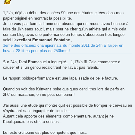
e
n
o
n
1,2l/h, déjà au début des années 90 une des études citées dans mon
l
papier originel en montrait la possibilité.
u
Je ne vais pas faire la litanie des obscurs qui ont réussi avec bonheur à
faire du 1l/h sans souci, mais pour ne citer qu'un athlète qui a mis cela
sur son blog avec une performance en temps d'absorption très longue,
voici
l'excellent Emmanuel Fontaine
,
3ème des officieux championnats du monde 2011 de 24h à Taïpeï en
buvant 28 litres pour plus de 250kms !
Sur 24h, l'ami Emmanuel a ingurgité... 1,17l/h !!! Cela commence à
causer et si un genou récalcitrant ne l'avait pas ralenti...
Le rapport poids/performance est une lapalissade de belle facture.
Quand on voit des Kényans boire quelques centilitres lors de perfs en
2h6' sur marathon, on ne peut comparer !
J'ai aussi une étude qui montre qu'il est possible de tromper le cerveau en
s'hydratant sans ingurgiter de liquide...
Autant cela apporte des éléments complémentaire, autant je ne
l'appliquerais pas stricto sensus...
Le reste Guitoune est plus compétent que moi...