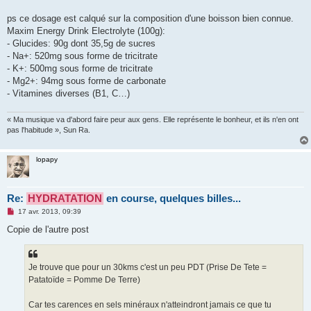
ps ce dosage est calqué sur la composition d'une boisson bien connue.
Maxim Energy Drink Electrolyte (100g):
- Glucides: 90g dont 35,5g de sucres
- Na+: 520mg sous forme de tricitrate
- K+: 500mg sous forme de tricitrate
- Mg2+: 94mg sous forme de carbonate
- Vitamines diverses (B1, C…)
« Ma musique va d'abord faire peur aux gens. Elle représente le bonheur, et ils n'en ont
pas l'habitude », Sun Ra.
lopapy
Re:
HYDRATATION
en course, quelques billes...
M
17 avr. 2013, 09:39
e
s
Copie de l'autre post
s
a
g
e
Je trouve que pour un 30kms c'est un peu PDT (Prise De Tete =
n
o
Patatoïde = Pomme De Terre)
n
l
u
Car tes carences en sels minéraux n'atteindront jamais ce que tu