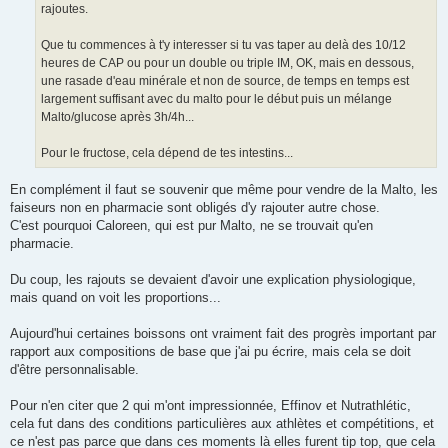
rajoutes.
Que tu commences à t'y interesser si tu vas taper au delà des 10/12
heures de CAP ou pour un double ou triple IM, OK, mais en dessous,
une rasade d'eau minérale et non de source, de temps en temps est
largement suffisant avec du malto pour le début puis un mélange
Malto/glucose après 3h/4h...
Pour le fructose, cela dépend de tes intestins...
En complément il faut se souvenir que même pour vendre de la Malto, les
faiseurs non en pharmacie sont obligés d'y rajouter autre chose.
C'est pourquoi Caloreen, qui est pur Malto, ne se trouvait qu'en
pharmacie.
Du coup, les rajouts se devaient d'avoir une explication physiologique,
mais quand on voit les proportions...
Aujourd'hui certaines boissons ont vraiment fait des progrès important par
rapport aux compositions de base que j'ai pu écrire, mais cela se doit
d'être personnalisable.
Pour n'en citer que 2 qui m'ont impressionnée, Effinov et Nutrathlétic,
cela fut dans des conditions particulières aux athlètes et compétitions, et
ce n'est pas parce que dans ces moments là elles furent tip top, que cela