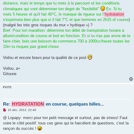
distance, mais le temps que tu mets à la parcourir et les conditions
climatiques qui vont déterminer ton degré de "flexibilité"
Ex: Si tu
mets 5 heures et qu'il fait 40°C, le manque de rigueur sur l'
hydratation
s'exprimera bien plus que si il fait 7°C et que termines en 2h15 of course
)
(malgré les très gros risques du mur « hydrique ») ?
Bref: Pour ton marathon: détermine ton débit de transpiration horaire à
allure/condition de course et boit en fonction. Et si tu n'as pas envie de te
faire chier, bois une boisson du commerce 700 à 1000cc/heure toutes les
10m tu risques pas grand chose.
Voilou et encore bravo pour la qualité de ce post
Voilou, a+
Gitoune
FVI70
Re:
HYDRATATION
en course, quelques billes...
M
10 déc. 2012, 22:40
e
s
@ Lopapy: merci pour ton petit message et surtout, pas de stress! Faut
s
voire le côté positif: tous ces gens qui te harcèlent de questions, c'est la
a
g
rançon du succès !
e