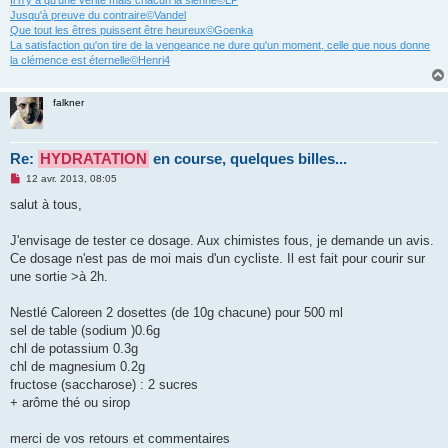
Il n’y a qu’une vérité mais chacun la sienne©LP
Jusqu'à preuve du contraire©Vandel
Que tout les êtres puissent être heureux©Goenka
La satisfaction qu'on tire de la vengeance ne dure qu'un moment, celle que nous donne
la clémence est éternelle©Henri4
falkner
Re:
HYDRATATION
en course, quelques billes...
M
12 avr. 2013, 08:05
e
s
salut à tous,
s
a
g
J'envisage de tester ce dosage. Aux chimistes fous, je demande un avis.
e
Ce dosage n'est pas de moi mais d'un cycliste. Il est fait pour courir sur
n
o
une sortie >à 2h.
n
l
u
Nestlé Caloreen 2 dosettes (de 10g chacune) pour 500 ml
sel de table (sodium )0.6g
chl de potassium 0.3g
chl de magnesium 0.2g
fructose (saccharose) : 2 sucres
+ arôme thé ou sirop
merci de vos retours et commentaires