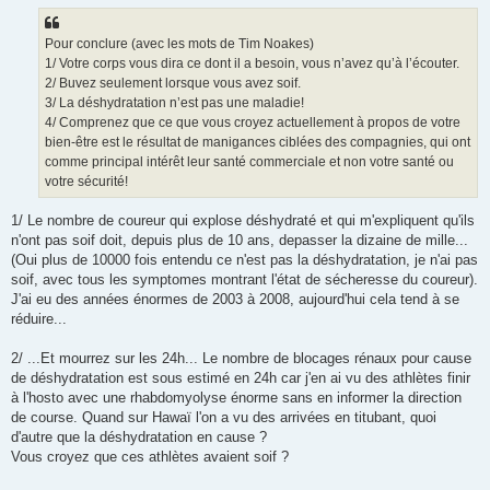
Pour conclure (avec les mots de Tim Noakes)
1/ Votre corps vous dira ce dont il a besoin, vous n’avez qu’à l’écouter.
2/ Buvez seulement lorsque vous avez soif.
3/ La déshydratation n’est pas une maladie!
4/ Comprenez que ce que vous croyez actuellement à propos de votre
bien-être est le résultat de manigances ciblées des compagnies, qui ont
comme principal intérêt leur santé commerciale et non votre santé ou
votre sécurité!
1/ Le nombre de coureur qui explose déshydraté et qui m'expliquent qu'ils
n'ont pas soif doit, depuis plus de 10 ans, depasser la dizaine de mille...
(Oui plus de 10000 fois entendu ce n'est pas la déshydratation, je n'ai pas
soif, avec tous les symptomes montrant l'état de sécheresse du coureur).
J'ai eu des années énormes de 2003 à 2008, aujourd'hui cela tend à se
réduire...
2/ ...Et mourrez sur les 24h... Le nombre de blocages rénaux pour cause
de déshydratation est sous estimé en 24h car j'en ai vu des athlètes finir
à l'hosto avec une rhabdomyolyse énorme sans en informer la direction
de course. Quand sur Hawaï l'on a vu des arrivées en titubant, quoi
d'autre que la déshydratation en cause ?
Vous croyez que ces athlètes avaient soif ?