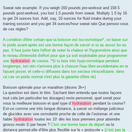
Sweat rate example: If you weigh 160 pounds pre-workout and 158.5
pounds post-workout, you lost 1.5 pounds from sweat. Multiply 1.5 by 16
to get 24 ounces lost. Add, say, 10 ounces for fluid intake during your
training session and you get 34 ounces/hour sweat rate Que pensez-vous
de ces règles?
A condition d'être certain que ta boisson est iso-osmotique*, se baser sur
le poids avant-après est une bonne façon de savoir si tu as assez bu ou
pas. Il faut juste faire l'effort de noter la chaleur et l'hygrométrie ainsi que
le niveau d'intensité d'effort pour que ça soit exploitable pour programmer
une
hydratation
de course. *Si tu bois très hypo-osmotique pendant
longtemps, ton rein n'arrivera plus à chasser l'eau libre excédentaire en te
faisant pisser, et celle-ci diffusera dans ton secteur intracellulaire, dans
ce cas un poids normal n'est plus la garantie d'être ok)
Boisson optimale pour un marathon (disons 3h+)
La question est dans le titre. Sachant bien entendu que toutes façons
tout cela (en particulier les dosages) reste personnel, quel serait pour
vous la meilleure boisson et quel type d’
hydratation
pendant la course?
Est-ce comme une très longue distance, à savoir un mélange judicieux
de glucides avec une osmolarité proche de celle de l’estomac et une
faible
hydratation
toutes les 10’ dès les tous premiers pour atteindre
grosso modo 1l par heure ?
C'est une bonne base de départ
ou la
distance permet-elle d’être plus flexible sur le « protocole »
(c'est pas la