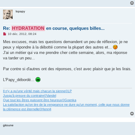
g
e
n
lopapy
o
n
l
u
Re:
HYDRATATION
en course, quelques billes...
M
10 déc. 2012, 08:24
e
s
Mes excuses, mais tes questions demandent un peu de réflexion, je ne
s
peux y répondre à la débotté comme la plupart des autres et...
a
g
J'ai un métier qui va me prendre cher cette semaine, alors, ma réponse
e
va tarder un peu...
n
o
n
Par contre si d'autres ont des réponses, c'est avec plaisir que je les lirais.
l
u
L'Papy_débordé...
Il n’y a qu’une vérité mais chacun la sienne©LP
Jusqu'à preuve du contraire©Vandel
Que tout les êtres puissent être heureux©Goenka
La satisfaction qu'on tire de la vengeance ne dure qu'un moment, celle que nous donne
la clémence est éternelle©Henri4
gitoune