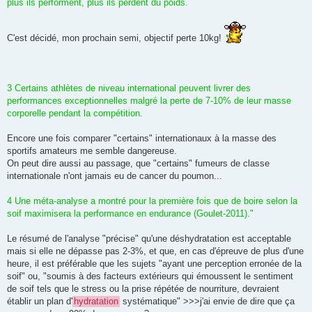
plus ils performent, plus ils perdent du poids.
C'est décidé, mon prochain semi, objectif perte 10kg!
3 Certains athlètes de niveau international peuvent livrer des
performances exceptionnelles malgré la perte de 7-10% de leur masse
corporelle pendant la compétition.
Encore une fois comparer "certains" internationaux à la masse des
sportifs amateurs me semble dangereuse.
On peut dire aussi au passage, que "certains" fumeurs de classe
internationale n'ont jamais eu de cancer du poumon...
4 Une méta-analyse a montré pour la première fois que de boire selon la
soif maximisera la performance en endurance (Goulet-2011)."
Le résumé de l'analyse "précise" qu'une déshydratation est acceptable
mais si elle ne dépasse pas 2-3%, et que, en cas d'épreuve de plus d'une
heure, il est préférable que les sujets "ayant une perception erronée de la
soif" ou, "soumis à des facteurs extérieurs qui émoussent le sentiment
de soif tels que le stress ou la prise répétée de nourriture, devraient
établir un plan d'
hydratation
systématique" >>>j'ai envie de dire que ça