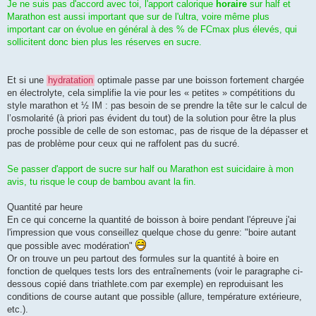
Je ne suis pas d'accord avec toi, l'apport calorique
horaire
sur half et
Marathon est aussi important que sur de l'ultra, voire même plus
important car on évolue en général à des % de FCmax plus élevés, qui
sollicitent donc bien plus les réserves en sucre.
Et si une
hydratation
optimale passe par une boisson fortement chargée
en électrolyte, cela simplifie la vie pour les « petites » compétitions du
style marathon et ½ IM : pas besoin de se prendre la tête sur le calcul de
l’osmolarité (à priori pas évident du tout) de la solution pour être la plus
proche possible de celle de son estomac, pas de risque de la dépasser et
pas de problème pour ceux qui ne raffolent pas du sucré.
Se passer d'apport de sucre sur half ou Marathon est suicidaire à mon
avis, tu risque le coup de bambou avant la fin.
Quantité par heure
En ce qui concerne la quantité de boisson à boire pendant l'épreuve j'ai
l'impression que vous conseillez quelque chose du genre: "boire autant
que possible avec modération"
Or on trouve un peu partout des formules sur la quantité à boire en
fonction de quelques tests lors des entraînements (voir le paragraphe ci-
dessous copié dans triathlete.com par exemple) en reproduisant les
conditions de course autant que possible (allure, température extérieure,
etc.).