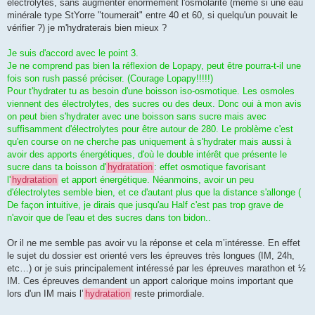
électrolytes, sans augmenter énormément l'osmolarité (même si une eau
minérale type StYorre "tournerait" entre 40 et 60, si quelqu'un pouvait le
vérifier ?) je m'hydraterais bien mieux ?
Je suis d'accord avec le point 3.
Je ne comprend pas bien la réflexion de Lopapy, peut être pourra-t-il une
fois son rush passé préciser. (Courage Lopapy!!!!!)
Pour t'hydrater tu as besoin d'une boisson iso-osmotique. Les osmoles
viennent des électrolytes, des sucres ou des deux. Donc oui à mon avis
on peut bien s'hydrater avec une boisson sans sucre mais avec
suffisamment d'électrolytes pour être autour de 280. Le problème c'est
qu'en course on ne cherche pas uniquement à s'hydrater mais aussi à
avoir des apports énergétiques, d'où le double intérêt que présente le
sucre dans ta boisson d'
hydratation
: effet osmotique favorisant
l'
hydratation
et apport énergétique. Néanmoins, avoir un peu
d'électrolytes semble bien, et ce d'autant plus que la distance s'allonge (
De façon intuitive, je dirais que jusqu'au Half c'est pas trop grave de
n'avoir que de l'eau et des sucres dans ton bidon..
Or il ne me semble pas avoir vu la réponse et cela m’intéresse. En effet
le sujet du dossier est orienté vers les épreuves très longues (IM, 24h,
etc…) or je suis principalement intéressé par les épreuves marathon et ½
IM. Ces épreuves demandent un apport calorique moins important que
lors d'un IM mais l’
hydratation
reste primordiale.