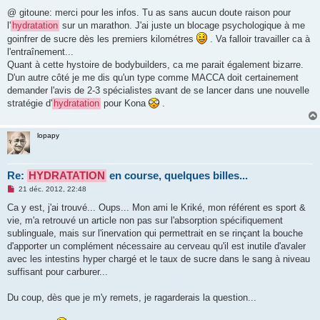
n
o
@ gitoune: merci pour les infos. Tu as sans aucun doute raison pour
n
l'
hydratation
sur un marathon. J'ai juste un blocage psychologique à me
l
u
goinfrer de sucre dès les premiers kilométres
. Va falloir travailler ca à
l'entraînement...
Quant à cette hystoire de bodybuilders, ca me parait également bizarre.
D'un autre côté je me dis qu'un type comme MACCA doit certainement
demander l'avis de 2-3 spécialistes avant de se lancer dans une nouvelle
stratégie d'
hydratation
pour Kona
.
lopapy
Re:
HYDRATATION
en course, quelques billes...
M
21 déc. 2012, 22:48
e
s
Ca y est, j'ai trouvé... Oups... Mon ami le Kriké, mon référent es sport &
s
vie, m'a retrouvé un article non pas sur l'absorption spécifiquement
a
g
sublinguale, mais sur l'inervation qui permettrait en se rinçant la bouche
e
d'apporter un complément nécessaire au cerveau qu'il est inutile d'avaler
n
o
avec les intestins hyper chargé et le taux de sucre dans le sang à niveau
n
suffisant pour carburer...
l
u
Du coup, dès que je m'y remets, je ragarderais la question...