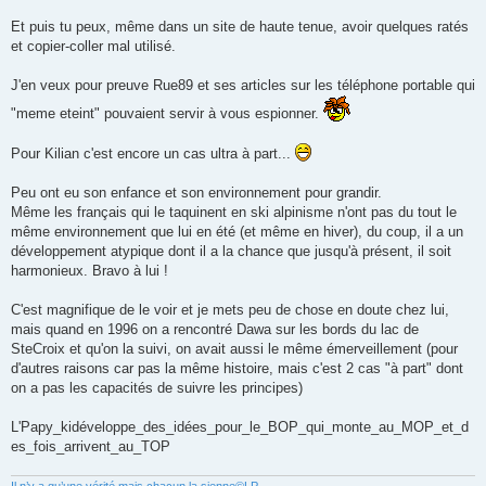
g
e
Et puis tu peux, même dans un site de haute tenue, avoir quelques ratés
n
o
et copier-coller mal utilisé.
n
l
u
J'en veux pour preuve Rue89 et ses articles sur les téléphone portable qui
"meme eteint" pouvaient servir à vous espionner.
Pour Kilian c'est encore un cas ultra à part...
Peu ont eu son enfance et son environnement pour grandir.
Même les français qui le taquinent en ski alpinisme n'ont pas du tout le
même environnement que lui en été (et même en hiver), du coup, il a un
développement atypique dont il a la chance que jusqu'à présent, il soit
harmonieux. Bravo à lui !
C'est magnifique de le voir et je mets peu de chose en doute chez lui,
mais quand en 1996 on a rencontré Dawa sur les bords du lac de
SteCroix et qu'on la suivi, on avait aussi le même émerveillement (pour
d'autres raisons car pas la même histoire, mais c'est 2 cas "à part" dont
on a pas les capacités de suivre les principes)
L'Papy_kidéveloppe_des_idées_pour_le_BOP_qui_monte_au_MOP_et_d
es_fois_arrivent_au_TOP