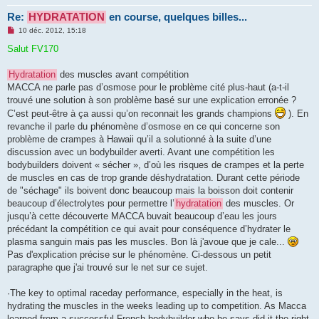
Re:
HYDRATATION
en course, quelques billes...
M
10 déc. 2012, 15:18
e
s
Salut FV170
s
a
g
Hydratation
des muscles avant compétition
e
MACCA ne parle pas d’osmose pour le problème cité plus-haut (a-t-il
n
o
trouvé une solution à son problème basé sur une explication erronée ?
n
C’est peut-être à ça aussi qu’on reconnait les grands champions
). En
l
u
revanche il parle du phénomène d’osmose en ce qui concerne son
problème de crampes à Hawaii qu’il a solutionné à la suite d’une
discussion avec un bodybuilder averti. Avant une compétition les
bodybuilders doivent « sécher », d’où les risques de crampes et la perte
de muscles en cas de trop grande déshydratation. Durant cette période
de "séchage" ils boivent donc beaucoup mais la boisson doit contenir
beaucoup d’électrolytes pour permettre l’
hydratation
des muscles. Or
jusqu’à cette découverte MACCA buvait beaucoup d’eau les jours
précédant la compétition ce qui avait pour conséquence d’hydrater le
plasma sanguin mais pas les muscles. Bon là j'avoue que je cale...
Pas d'explication précise sur le phénomène. Ci-dessous un petit
paragraphe que j'ai trouvé sur le net sur ce sujet.
·The key to optimal raceday performance, especially in the heat, is
hydrating the muscles in the weeks leading up to competition. As Macca
learned from a successful French bodybuilder who he says did it the right