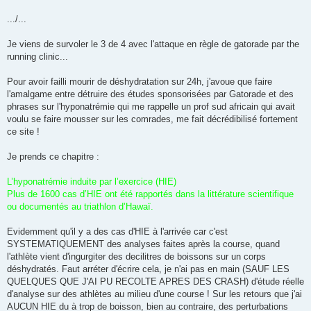
.../...
Je viens de survoler le 3 de 4 avec l'attaque en règle de gatorade par the
running clinic...
Pour avoir failli mourir de déshydratation sur 24h, j'avoue que faire
l'amalgame entre détruire des études sponsorisées par Gatorade et des
phrases sur l'hyponatrémie qui me rappelle un prof sud africain qui avait
voulu se faire mousser sur les comrades, me fait décrédibilisé fortement
ce site !
Je prends ce chapitre :
L’hyponatrémie induite par l’exercice (HIE)
Plus de 1600 cas d’HIE ont été rapportés dans la littérature scientifique
ou documentés au triathlon d’Hawaï.
Evidemment qu'il y a des cas d'HIE à l'arrivée car c'est
SYSTEMATIQUEMENT des analyses faites après la course, quand
l'athlète vient d'ingurgiter des decilitres de boissons sur un corps
déshydratés. Faut arréter d'écrire cela, je n'ai pas en main (SAUF LES
QUELQUES QUE J'AI PU RECOLTE APRES DES CRASH) d'étude réelle
d'analyse sur des athlètes au milieu d'une course ! Sur les retours que j'ai
AUCUN HIE du à trop de boisson, bien au contraire, des perturbations