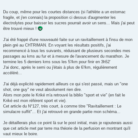
Du coup, même pour les courtes distances (si l'athlète a un estomac
fragile, et j'en connais) la proposition ci dessus d'augmenter les
électrolytes pour baisser les sucres pourrait avoir un sens... Mais j'ai peut
être trouvé mieux !
J'ai été frappé d'une nouveauté faite sur un ravitaillement à l'insu de mon
plein gré au CHTRIMAN. En voyant les résultats positifs, j'ai
recommencé à tous les suivants, réduisant de plusieurs secondes mes
passages au kms au fur et à mesure de l'avancement du marathon. Je
termine les 5 derniers kms sous les 5'/km pour finir en 3h52'
J'ai donc, après le semi ou j'étais à plus de 6'/km, régulièrement
accéléré...
J'ai déjà explicité rapidement ailleurs ce qui s'est passé, mais un "one
shot, one guy" ne veut absolument rien dire.
Alors mon pote le Kriké m'a retrouvé la biblio "sport et vie" (en fait le
Kriké est mon référent sport et vie).
Cet article du N°127, très court, à comme titre "Ravitaillement : Le
simulacre suffit"... Et j'ai retrouvé en grande partie mon schéma...
Je détaillerais plus ce point là sur le post initial, mais je rajouterais aussi
que cet article met par terre ma théorie de la perfusion en montrant qu'il
vaut mieux le boire.