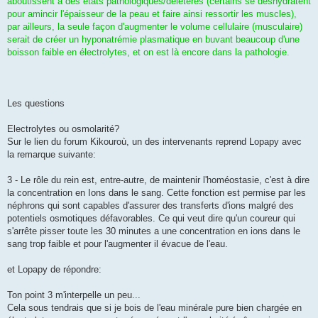
aboutissent à des états pathologiques/délétères (certains se déshydratent
pour amincir l'épaisseur de la peau et faire ainsi ressortir les muscles),
par ailleurs, la seule façon d'augmenter le volume cellulaire (musculaire)
serait de créer un hyponatrémie plasmatique en buvant beaucoup d'une
boisson faible en électrolytes, et on est là encore dans la pathologie.
Les questions
Electrolytes ou osmolarité?
Sur le lien du forum Kikouroù, un des intervenants reprend Lopapy avec
la remarque suivante:
3 - Le rôle du rein est, entre-autre, de maintenir l'homéostasie, c'est à dire
la concentration en Ions dans le sang. Cette fonction est permise par les
néphrons qui sont capables d'assurer des transferts d'ions malgré des
potentiels osmotiques défavorables. Ce qui veut dire qu'un coureur qui
s'arrête pisser toute les 30 minutes a une concentration en ions dans le
sang trop faible et pour l'augmenter il évacue de l'eau.
et Lopapy de répondre:
Ton point 3 m'interpelle un peu...
Cela sous tendrais que si je bois de l'eau minérale pure bien chargée en