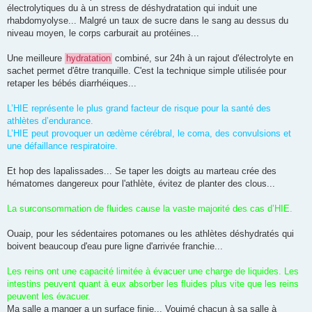
électrolytiques du à un stress de déshydratation qui induit une
rhabdomyolyse... Malgré un taux de sucre dans le sang au dessus du
niveau moyen, le corps carburait au protéines...
Une meilleure
hydratation
combiné, sur 24h à un rajout d'électrolyte en
sachet permet d'être tranquille. C'est la technique simple utilisée pour
retaper les bébés diarrhéiques...
L’HIE représente le plus grand facteur de risque pour la santé des
athlètes d’endurance.
L’HIE peut provoquer un œdème cérébral, le coma, des convulsions et
une défaillance respiratoire.
Et hop des lapalissades... Se taper les doigts au marteau crée des
hématomes dangereux pour l'athlète, évitez de planter des clous...
La surconsommation de fluides cause la vaste majorité des cas d’HIE.
Ouaip, pour les sédentaires potomanes ou les athlètes déshydratés qui
boivent beaucoup d'eau pure ligne d'arrivée franchie...
Les reins ont une capacité limitée à évacuer une charge de liquides. Les
intestins peuvent quant à eux absorber les fluides plus vite que les reins
peuvent les évacuer.
Ma salle a manger a un surface finie... Vouimé chacun à sa salle à