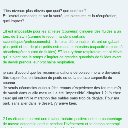
l
u
"Des niveaux plus élevés que quoi? que combien?
Et j'oserai demander, et sur la santé, les blessures et la récupération,
quel impact?
1Il est impossible pour les athlètes (coureurs) d’ingérer des fluides à un
taux de 1,2L/h (comme le recommandent certains
scientifiques/professionnels)… En plus d’être inutile : ils ont un gabarit
plus petit et ont de plus petits estomacs et intestins (capacité moindre à
absorber/gérer autant de fluides) ET leur rythme respiratoire est si élevé
qu’ils n’ont pas le temps d’ingérer de grandes quantités de fluides avant
de devoir prendre leur prochaine respiration.
je suis d'accord que les recommandations de boisson horaire devraient
être exprimées en fonction du poids ou de la surface corporelle du
coureur.
Je serais néanmoins curieux (des retours d'expérience des forumeurs?)
de savoir dans quelle mesure il a été "impossible" d'ingérer 1.2L/h chez
ceux qui ont fini le marathon des sables sans trop de dégâts. Pour ma
part, sans aller dans le désert, j'y arrive bien.
2 Les études montrent une relation linéaire positive entre le pourcentage
de masse corporelle perdue pendant l’évènement et le chrono accompli…