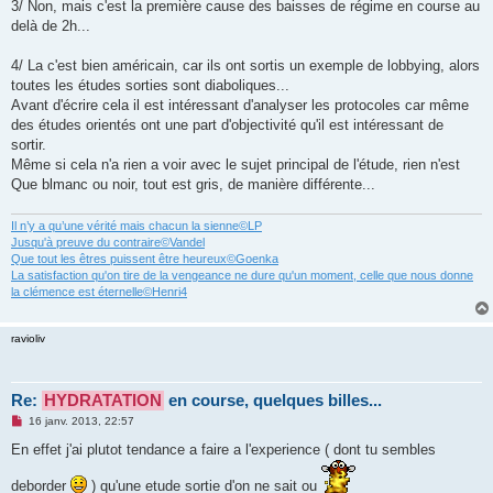
3/ Non, mais c'est la première cause des baisses de régime en course au
delà de 2h...
4/ La c'est bien américain, car ils ont sortis un exemple de lobbying, alors
toutes les études sorties sont diaboliques...
Avant d'écrire cela il est intéressant d'analyser les protocoles car même
des études orientés ont une part d'objectivité qu'il est intéressant de
sortir.
Même si cela n'a rien a voir avec le sujet principal de l'étude, rien n'est
Que blmanc ou noir, tout est gris, de manière différente...
Il n’y a qu’une vérité mais chacun la sienne©LP
Jusqu'à preuve du contraire©Vandel
Que tout les êtres puissent être heureux©Goenka
La satisfaction qu'on tire de la vengeance ne dure qu'un moment, celle que nous donne
la clémence est éternelle©Henri4
ravioliv
Re:
HYDRATATION
en course, quelques billes...
M
16 janv. 2013, 22:57
e
s
En effet j'ai plutot tendance a faire a l'experience ( dont tu sembles
s
a
deborder
) qu'une etude sortie d'on ne sait ou
g