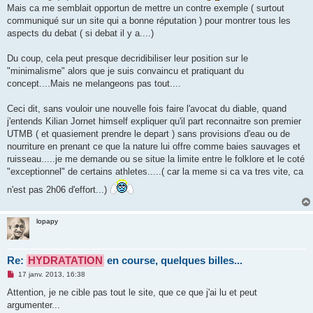
e
Mais ca me semblait opportun de mettre un contre exemple ( surtout
n
communiqué sur un site qui a bonne réputation ) pour montrer tous les
o
n
aspects du debat ( si debat il y a....)
l
u
Du coup, cela peut presque decridibiliser leur position sur le
"minimalisme" alors que je suis convaincu et pratiquant du
concept....Mais ne melangeons pas tout....
Ceci dit, sans vouloir une nouvelle fois faire l'avocat du diable, quand
j'entends Kilian Jornet himself expliquer qu'il part reconnaitre son premier
UTMB ( et quasiement prendre le depart ) sans provisions d'eau ou de
nourriture en prenant ce que la nature lui offre comme baies sauvages et
ruisseau.....je me demande ou se situe la limite entre le folklore et le coté
"exceptionnel" de certains athletes.....( car la meme si ca va tres vite, ca
n'est pas 2h06 d'effort...)
lopapy
Re:
HYDRATATION
en course, quelques billes...
M
17 janv. 2013, 16:38
e
s
Attention, je ne cible pas tout le site, que ce que j'ai lu et peut
s
argumenter...
a