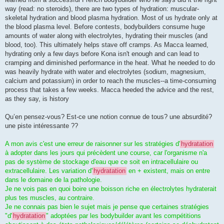
way (read: no steroids), there are two types of hydration: muscular-
skeletal hydration and blood plasma hydration. Most of us hydrate only at
the blood plasma level. Before contests, bodybuilders consume huge
amounts of water along with electrolytes, hydrating their muscles (and
blood, too). This ultimately helps stave off cramps. As Macca learned,
hydrating only a few days before Kona isn't enough and can lead to
cramping and diminished performance in the heat. What he needed to do
was heavily hydrate with water and electrolytes (sodium, magnesium,
calcium and potassium) in order to reach the muscles--a time-consuming
process that takes a few weeks. Macca heeded the advice and the rest,
as they say, is history
Qu’en pensez-vous? Est-ce une notion connue de tous? une absurdité?
une piste intéressante ??
A mon avis c'est une erreur de raisonner sur les stratégies d'
hydratation
à adopter dans les jours qui précèdent une course, car l'organisme n'a
pas de système de stockage d'eau que ce soit en intracellulaire ou
extracellulaire. Les variation d'
hydratation
en + existent, mais on entre
dans le domaine de la pathologie.
Je ne vois pas en quoi boire une boisson riche en électrolytes hydraterait
plus tes muscles, au contraire.
Je ne connais pas bien le sujet mais je pense que certaines stratégies
"d'
hydratation
" adoptées par les bodybuilder avant les compétitions