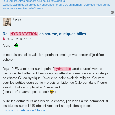
Que tout les êtres puissent être heureux©Goenka
La satisfaction qu'on tire de la vengeance ne dure qu'un moment, celle que nous donne
la clémence est éternelle©Henri4
lopapy
Re:
HYDRATATION
en course, quelques billes...
M
28 déc. 2012, 17:07
e
s
Alors...
s
a
g
je ne sais pas si je vais être pertinent, mais je vais tenter déjà d'être
e
cohérent...
n
o
n
Déjà, RIEN à rajouter sur le point "
hydratation
anté course" versus
l
u
Guitoune. Actuellement beaucoup remettent en question cette stratégie
de charge Gluco-hydrique, j'avoue ne point avoir de religion. Souvent,
pour les petites courses, je me bois un bidon de Caloreen dans l'heure
avant... Est ce un placebo ? Surement...
(tiens je n'en aurais pas ce soir
)
A lire les détracteurs actuels de la charge, j'en viens à me demander si
les études sur le RDS étaient vraiment si explicites que cela.
En voici un article de Claude...