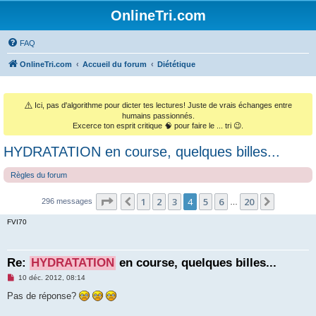
OnlineTri.com
FAQ
OnlineTri.com
Accueil du forum
Diététique
⚠️
Ici, pas d'algorithme pour dicter tes lectures! Juste de vrais échanges entre
humains passionnés.
Excerce ton esprit critique 🧠 pour faire le ... tri 😉.
HYDRATATION en course, quelques billes...
Règles du forum
Page
4
sur
20
1
2
3
4
5
6
20
Précédent
Suivant
296 messages
…
FVI70
Re:
HYDRATATION
en course, quelques billes...
M
10 déc. 2012, 08:14
e
s
Pas de réponse?
s
a