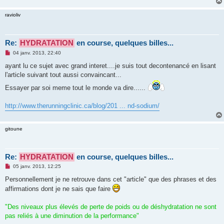
ravioliv
Re:
HYDRATATION
en course, quelques billes...
M
04 janv. 2013, 22:40
e
s
ayant lu ce sujet avec grand interet....je suis tout decontenancé en lisant
s
l'article suivant tout aussi convaincant...
a
g
Essayer par soi meme tout le monde va dire......
e
n
o
http://www.therunningclinic.ca/blog/201 ... nd-sodium/
n
l
u
gitoune
Re:
HYDRATATION
en course, quelques billes...
M
05 janv. 2013, 12:25
e
s
Personnellement je ne retrouve dans cet "article" que des phrases et des
s
affirmations dont je ne sais que faire
a
g
e
"Des niveaux plus élevés de perte de poids ou de déshydratation ne sont
n
o
pas reliés à une diminution de la performance"
n