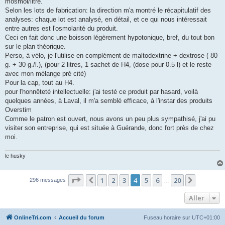
mosmol/litre.
e
Selon les lots de fabrication: la direction m'a montré le récapitulatif des
n
o
analyses: chaque lot est analysé, en détail, et ce qui nous intéressait
n
entre autres est l'osmolarité du produit.
l
u
Ceci en fait donc une boisson légèrement hypotonique, bref, du tout bon
sur le plan théorique.
Perso, à vélo, je l'utilise en complément de maltodextrine + dextrose ( 80
g. + 30 g./l.), (pour 2 litres, 1 sachet de H4, (dose pour 0.5 l) et le reste
avec mon mélange pré cité)
Pour la cap, tout au H4.
pour l'honnêteté intellectuelle: j'ai testé ce produit par hasard, voilà
quelques années, à Laval, il m'a semblé efficace, à l'instar des produits
Overstim
Comme le patron est ouvert, nous avons un peu plus sympathisé, j'ai pu
visiter son entreprise, qui est située à Guérande, donc fort près de chez
moi.
le husky
Page
4
sur
20
1
2
3
4
5
6
20
Précédent
Suivant
296 messages
…
Aller
OnlineTri.com
Accueil du forum
Fuseau horaire sur
UTC+01:00