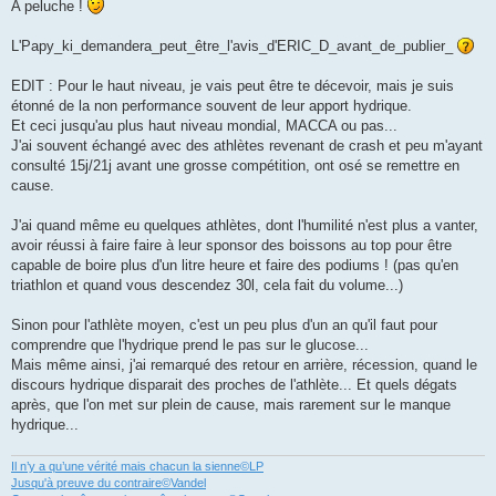
A peluche !
L'Papy_ki_demandera_peut_être_l'avis_d'ERIC_D_avant_de_publier_
EDIT : Pour le haut niveau, je vais peut être te décevoir, mais je suis
étonné de la non performance souvent de leur apport hydrique.
Et ceci jusqu'au plus haut niveau mondial, MACCA ou pas...
J'ai souvent échangé avec des athlètes revenant de crash et peu m'ayant
consulté 15j/21j avant une grosse compétition, ont osé se remettre en
cause.
J'ai quand même eu quelques athlètes, dont l'humilité n'est plus a vanter,
avoir réussi à faire faire à leur sponsor des boissons au top pour être
capable de boire plus d'un litre heure et faire des podiums ! (pas qu'en
triathlon et quand vous descendez 30l, cela fait du volume...)
Sinon pour l'athlète moyen, c'est un peu plus d'un an qu'il faut pour
comprendre que l'hydrique prend le pas sur le glucose...
Mais même ainsi, j'ai remarqué des retour en arrière, récession, quand le
discours hydrique disparait des proches de l'athlète... Et quels dégats
après, que l'on met sur plein de cause, mais rarement sur le manque
hydrique...
Il n’y a qu’une vérité mais chacun la sienne©LP
Jusqu'à preuve du contraire©Vandel