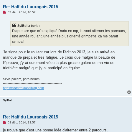
u
Re: Half du Lauragais 2015
M
03 déc. 2014, 10:57
e
s
s
SylBol a écrit :
a
g
D'apres ce que m'a expliqué Dada en mp, ils vont alterner les parcours,
e
une année roulant, une année plus orienté grimpette, ça me parait
n
o
sympa!
n
l
u
Je signe pour le roulant car lors de l'édition 2013, je suis arrivé en
manque de prépa et très fatigué. Je crois que malgré la beauté de
l'épreuve, j'y ai surement vécu la plus grosse galère de ma vie de
triathlète malgré que j'y ai participé en équipe.
Si vis pacem, para bellum
--------------------------------------------------
http://mistertri.canalblog.com
SylBol
Re: Half du Lauragais 2015
M
03 déc. 2014, 13:57
e
s
je trouve que c'est une bonne idée d'alterner entre 2 parcours.