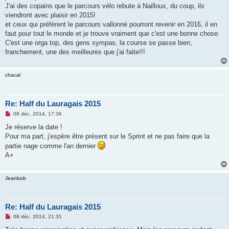
s
J'ai des copains que le parcours vélo rebute à Nailloux, du coup, ils
a
g
viendront avec plaisir en 2015!
e
et ceux qui préfèrent le parcours vallonné pourront revenir en 2016, il en
n
o
faut pour tout le monde et je trouve vraiment que c'est une bonne chose.
n
C'est une orga top, des gens sympas, la course se passe bien,
l
u
franchement, une des meilleures que j'ai faite!!!
chacal
Re: Half du Lauragais 2015
M
08 déc. 2014, 17:36
e
s
Je réserve la date !
s
Pour ma part, j'espère être présent sur le Sprint et ne pas faire que la
a
g
partie nage comme l'an dernier
e
A+
n
o
n
l
Jeanbob
u
Re: Half du Lauragais 2015
M
08 déc. 2014, 21:31
e
s