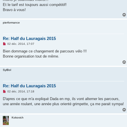
e
Et le tarif est toujours aussi compétitif!
n
o
Bravo à vous!
n
l
u
pierformance
Re: Half du Lauragais 2015
M
02 déc. 2014, 17:07
e
s
Bien dommage ce changement de parcours vélo !!!
s
Bonne organisation tout de même.
a
g
e
n
SylBol
o
n
l
u
Re: Half du Lauragais 2015
M
02 déc. 2014, 17:18
e
s
D'apres ce que m'a expliqué Dada en mp, ils vont alterner les parcours,
s
une année roulant, une année plus orienté grimpette, ça me parait sympa!
a
g
e
n
Kokovich
o
n
l