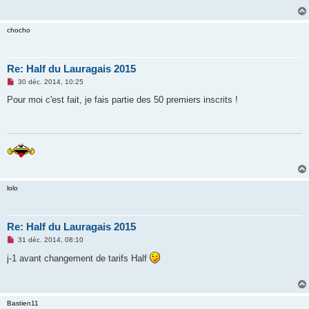
g
e
n
chocho
o
n
l
u
Re: Half du Lauragais 2015
M
30 déc. 2014, 10:25
e
s
Pour moi c'est fait, je fais partie des 50 premiers inscrits !
s
a
g
e
n
o
n
l
u
lolo
Re: Half du Lauragais 2015
M
31 déc. 2014, 08:10
e
s
j-1 avant changement de tarifs Half
s
a
g
e
n
Bastien11
o