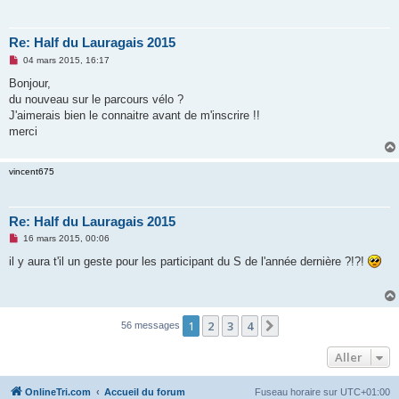
n
l
u
Re: Half du Lauragais 2015
M
04 mars 2015, 16:17
e
s
Bonjour,
s
du nouveau sur le parcours vélo ?
a
g
J'aimerais bien le connaitre avant de m'inscrire !!
e
merci
n
o
n
l
vincent675
u
Re: Half du Lauragais 2015
M
16 mars 2015, 00:06
e
s
il y aura t'il un geste pour les participant du S de l'année dernière ?!?!
s
a
g
e
n
o
1
2
3
4
Suivant
56 messages
n
l
Aller
u
OnlineTri.com
Accueil du forum
Fuseau horaire sur
UTC+01:00