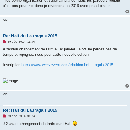
Très bonne organisation et super ambiance. Mais les parcours roulant
s
c'est pas pour moi donc je reviendrai en 2016 avec grand plaisir.
a
g
e
n
lolo
o
n
l
u
Re: Half du Lauragais 2015
M
29 déc. 2014, 11:34
e
s
Attention changement de tarif le 1er janvier , alors ne perdez pas de
s
temps et rejoignez nous pour cette nouvelle édition.
a
g
e
Inscription
https://www.weezevent.com/triathlon-hal ... agais-2015
n
o
n
l
u
lolo
Re: Half du Lauragais 2015
M
30 déc. 2014, 09:34
e
s
J-2 avant changement de tarifs sur l Half
s
a