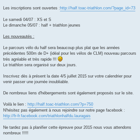
g
e
Les inscriptions sont ouvertes :
http://half.toac-triathlon.com/?page_id=73
n
o
n
Le samedi 04/07 : XS et S
l
u
Le dimanche 05/07 : half + triathlon jeunes
Les nouveautés :
Le parcours vélo du half sera beaucoup plus plat que les années
précédentes 500m de D+ (idéal pour les vélos de CLM) nouveau parcours
très agréable et très rapide !!!
Le triathlon sera organisé sur deux jours.
Inscrivez dès à présent la date 4/5 juillet 2015 sur votre calendrier pour
venir passer une journée inoubliable.
De nombreux liens d'hébergements sont également proposés sur le site.
Voilà le lien :
http://half.toac-triathlon.com/?p=750
N'hésitez pas également à nous rejoindre sur notre page facebook :
http://fr-fr.facebook.com/triathlonhalfdu.lauragais
Ne tardez pas à planifier cette épreuve pour 2015 nous vous attendons
nombreux !!!!!