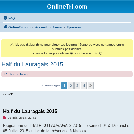
OnlineTri.com
FAQ
OnlineTri.com
Accueil du forum
Epreuves
⚠️
Ici, pas d'algorithme pour dicter tes lectures! Juste de vrais échanges entre
humains passionnés.
Excerce ton esprit critique 🧠 pour faire le ... tri 😉.
Half du Lauragais 2015
Règles du forum
1
2
3
4
Suivant
56 messages
dada31
Half du Lauragais 2015
M
01 déc. 2014, 22:41
e
s
Programme du l’HALF DU LAURAGAIS 2015: Le samedi 04 & Dimanche
s
05 Juillet 2015 au lac de la thésauque à Nailloux
a