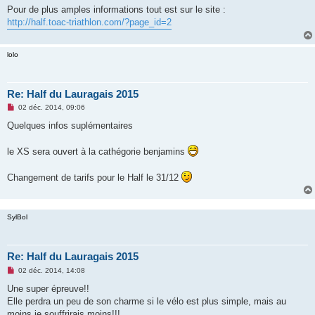
Pour de plus amples informations tout est sur le site :
http://half.toac-triathlon.com/?page_id=2
lolo
Re: Half du Lauragais 2015
M
02 déc. 2014, 09:06
e
s
Quelques infos suplémentaires
s
a
g
le XS sera ouvert à la cathégorie benjamins
e
n
o
Changement de tarifs pour le Half le 31/12
n
l
u
SylBol
Re: Half du Lauragais 2015
M
02 déc. 2014, 14:08
e
s
Une super épreuve!!
s
Elle perdra un peu de son charme si le vélo est plus simple, mais au
a
g
moins je souffrirais moins!!!