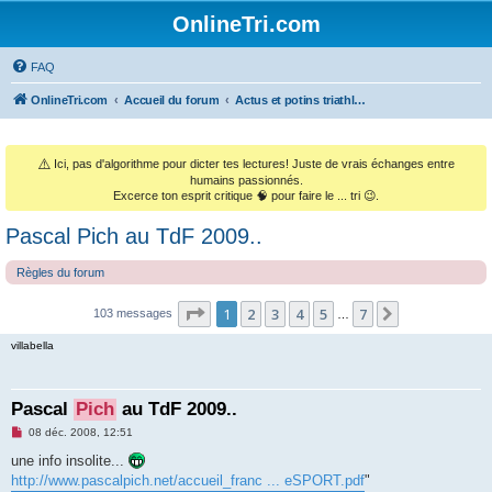
OnlineTri.com
FAQ
OnlineTri.com
Accueil du forum
Actus et potins triathlétiques (et le monde sportif général)
⚠️
Ici, pas d'algorithme pour dicter tes lectures! Juste de vrais échanges entre
humains passionnés.
Excerce ton esprit critique 🧠 pour faire le ... tri 😉.
Pascal Pich au TdF 2009..
Règles du forum
Page
1
sur
7
1
2
3
4
5
7
Suivant
103 messages
…
villabella
Pascal
Pich
au TdF 2009..
M
08 déc. 2008, 12:51
e
s
une info insolite...
s
http://www.pascalpich.net/accueil_franc ... eSPORT.pdf
"
a