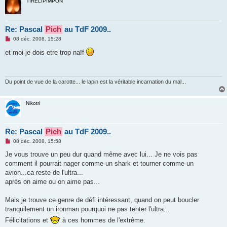
TIRELIPIMPON
Re: Pascal
Pich
au TdF 2009..
M
08 déc. 2008, 15:28
e
s
et moi je dois etre trop naïf
s
a
g
e
n
Du point de vue de la carotte... le lapin est la véritable incarnation du mal...
o
n
l
Nikotri
u
Re: Pascal
Pich
au TdF 2009..
M
08 déc. 2008, 15:58
e
s
Je vous trouve un peu dur quand même avec lui... Je ne vois pas
s
comment il pourrait nager comme un shark et tourner comme un
a
g
avion...ca reste de l'ultra...
e
après on aime ou on aime pas...
n
o
n
Mais je trouve ce genre de défi intéressant, quand on peut boucler
l
u
tranquilement un ironman pourquoi ne pas tenter l'ultra...
Félicitations et
à ces hommes de l'extrême.