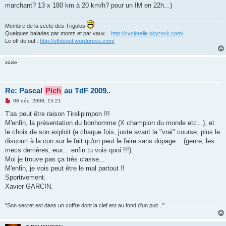
o
marchant? 13 x 180 km à 20 km/h? pour un IM en 22h...)
n
l
u
Membre de la secte des Trigolos
Quelques balades par monts et par vaux...
http://cyclorelie.skyrock.com/
Le off de ouf :
http://offdeouf.wordpress.com/
zozie
Re: Pascal
Pich
au TdF 2009..
M
08 déc. 2008, 15:21
e
s
T'as peut être raison Tirelipimpon !!!
s
M'enfin, la présentation du bonhomme (X champion du monde etc...), et
a
g
le choix de son exploit (a chaque fois, juste avant la "vrai" course, plus le
e
discourt à la con sur le fait qu'on peut le faire sans dopage... (genre, les
n
o
mecs derrières, eux... enfin tu vois quoi !!!).
n
Moi je trouve pas ça très classe...
l
u
M'enfin, je vois peut être le mal partout !!
Sportivement.
Xavier GARCIN.
"Son secret est dans un coffre dont la clef est au fond d'un puit..."