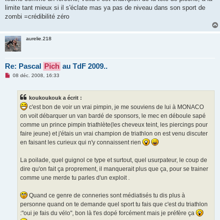
limite tant mieux si il s'éclate mas ya pas de niveau dans son sport de
zombi =crédibilité zéro
aurelie.218
Re: Pascal
Pich
au TdF 2009..
M
08 déc. 2008, 16:33
e
s
s
koukoukouk a écrit :
a
g
c'est bon de voir un vrai pimpin, je me souviens de lui à MONACO
e
on voit débarquer un van bardé de sponsors, le mec en déboule sapé
n
o
comme un prince pimpin triathlète(les cheveux teint, les piercings pour
n
faire jeune) et j'étais un vrai champion de triathlon on est venu discuter
l
u
en faisant les curieux qui n'y connaissent rien
La poilade, quel guignol ce type et surtout, quel usurpateur, le coup de
dire qu'on fait ça proprement, il manquerait plus que ça, pour se trainer
comme une merde tu parles d'un exploit .
Quand ce genre de conneries sont médiatisés tu dis plus à
personne quand on te demande quel sport tu fais que c'est du triathlon
:"oui je fais du vélo", bon là t'es dopé forcément mais je préfère ça