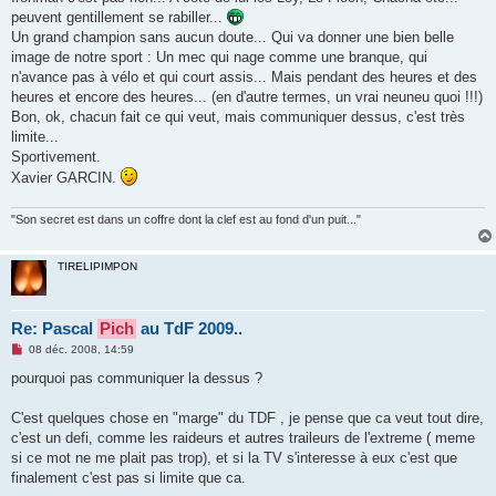
a
g
peuvent gentillement se rabiller...
e
Un grand champion sans aucun doute... Qui va donner une bien belle
n
o
image de notre sport : Un mec qui nage comme une branque, qui
n
n'avance pas à vélo et qui court assis... Mais pendant des heures et des
l
u
heures et encore des heures... (en d'autre termes, un vrai neuneu quoi !!!)
Bon, ok, chacun fait ce qui veut, mais communiquer dessus, c'est très
limite...
Sportivement.
Xavier GARCIN.
"Son secret est dans un coffre dont la clef est au fond d'un puit..."
TIRELIPIMPON
Re: Pascal
Pich
au TdF 2009..
M
08 déc. 2008, 14:59
e
s
pourquoi pas communiquer la dessus ?
s
a
g
C'est quelques chose en "marge" du TDF , je pense que ca veut tout dire,
e
c'est un defi, comme les raideurs et autres traileurs de l'extreme ( meme
n
o
si ce mot ne me plait pas trop), et si la TV s'interesse à eux c'est que
n
finalement c'est pas si limite que ca.
l
u