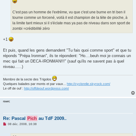
C'est pas un homme de l'extrème, vu que c'est une burne en tri ben il
tourne comme un forcené, voilà il est champion de la tète de pioche, à
la limite tant mieux si il s'éclate mas ya pas de niveau dans son sport de
zombi =crédibilité zéro
+1
Et puis, quand les gens demandent "Tu fais quoi comme sport" et que tu
réponds "Prépa Ironman", ils te répondent: "Ho....beuh moi je connais un
mec qui fait un DECA-IRONMAN!!!" (sauf qu'ils ne savent pas à quel
niveau......)
Membre de la secte des Trigolos
Quelques balades par monts et par vaux...
http://cyclorelie.skyrock.com/
Le off de ouf :
http://offdeouf.wordpress.com/
rswrc
Re: Pascal
Pich
au TdF 2009..
M
08 déc. 2008, 16:38
e
s
s