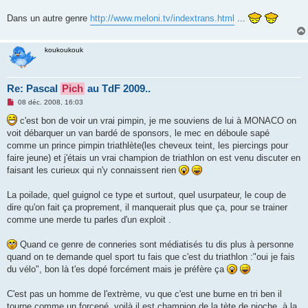
Dans un autre genre
http://www.meloni.tv/indextrans.html
...
koukoukouk
Re: Pascal
Pich
au TdF 2009..
M
08 déc. 2008, 16:03
e
s
c'est bon de voir un vrai pimpin, je me souviens de lui à MONACO on
s
voit débarquer un van bardé de sponsors, le mec en déboule sapé
a
g
comme un prince pimpin triathlète(les cheveux teint, les piercings pour
e
faire jeune) et j'étais un vrai champion de triathlon on est venu discuter en
n
o
faisant les curieux qui n'y connaissent rien
n
l
u
La poilade, quel guignol ce type et surtout, quel usurpateur, le coup de
dire qu'on fait ça proprement, il manquerait plus que ça, pour se trainer
comme une merde tu parles d'un exploit .
Quand ce genre de conneries sont médiatisés tu dis plus à personne
quand on te demande quel sport tu fais que c'est du triathlon :"oui je fais
du vélo", bon là t'es dopé forcément mais je préfère ça
C'est pas un homme de l'extrème, vu que c'est une burne en tri ben il
tourne comme un forcené, voilà il est champion de la tète de pioche, à la