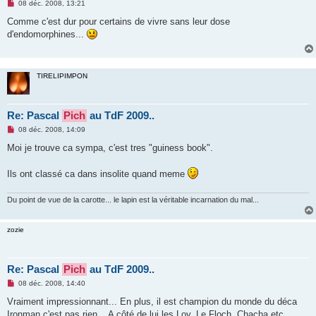
M
08 déc. 2008, 13:21
e
s
Comme c'est dur pour certains de vivre sans leur dose
s
d'endomorphines...
a
g
e
n
o
TIRELIPIMPON
n
l
u
Re: Pascal
Pich
au TdF 2009..
M
08 déc. 2008, 14:09
e
s
Moi je trouve ca sympa, c'est tres "guiness book".
s
a
g
Ils ont classé ca dans insolite quand meme
e
n
o
Du point de vue de la carotte... le lapin est la véritable incarnation du mal...
n
l
u
zozie
Re: Pascal
Pich
au TdF 2009..
M
08 déc. 2008, 14:40
e
s
Vraiment impressionnant... En plus, il est champion du monde du déca
s
Ironman c'est pas rien... A côté de lui les Loy, Le Floch, Chacha etc...