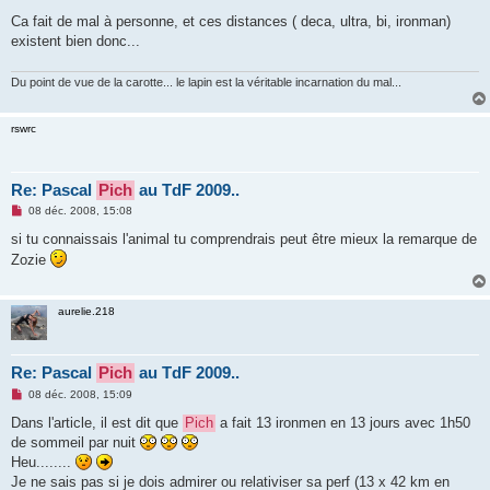
Ca fait de mal à personne, et ces distances ( deca, ultra, bi, ironman)
existent bien donc...
Du point de vue de la carotte... le lapin est la véritable incarnation du mal...
rswrc
Re: Pascal
Pich
au TdF 2009..
M
08 déc. 2008, 15:08
e
s
si tu connaissais l'animal tu comprendrais peut être mieux la remarque de
s
Zozie
a
g
e
n
aurelie.218
o
n
l
u
Re: Pascal
Pich
au TdF 2009..
M
08 déc. 2008, 15:09
e
s
Dans l'article, il est dit que
Pich
a fait 13 ironmen en 13 jours avec 1h50
s
de sommeil par nuit
a
g
Heu........
e
Je ne sais pas si je dois admirer ou relativiser sa perf (13 x 42 km en
n