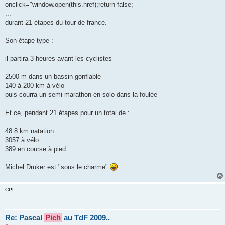
g
onclick="window.open(this.href);return false;
e
...
n
o
durant 21 étapes du tour de france.
n
l
u
Son étape type :
il partira 3 heures avant les cyclistes
2500 m dans un bassin gonflable
140 à 200 km à vélo
puis courra un semi marathon en solo dans la foulée
Et ce, pendant 21 étapes pour un total de :
48.8 km natation
3057 à vélo
389 en course à pied
Michel Druker est "sous le charme"
.
CPL
Re: Pascal
Pich
au TdF 2009..