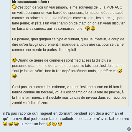
koukoukouk a écrit :
a
g
c'est bon de voir un vrai pimpin, je me souviens de lui à MONACO
e
on voit débarquer un van bardé de sponsors, le mec en déboule sapé
n
o
comme un prince pimpin triathlète(les cheveux teint, les piercings pour
n
faire jeune) et j'étais un vrai champion de triathlon on est venu discuter
l
u
en faisant les curieux qui n'y connaissent rien
La poilade, quel guignol ce type et surtout, quel usurpateur, le coup de
dire qu'on fait ça proprement, il manquerait plus que ça, pour se trainer
comme une merde tu parles d'un exploit .
Quand ce genre de conneries sont médiatisés tu dis plus à
personne quand on te demande quel sport tu fais que c'est du triathlon
:"oui je fais du vélo", bon là t'es dopé forcément mais je préfère ça
C'est pas un homme de l'extrème, vu que c'est une burne en tri ben il
tourne comme un forcené, voilà il est champion de la tète de pioche, à
la limite tant mieux si il s'éclate mas ya pas de niveau dans son sport de
zombi =crédibilité zéro
il t'a pas raconté qu'il nageait en dormant pendant son deca ironman et
qu'il se réveillait juste pour faire la culbute celle la elle m'avait fait bien rire
lui c'est un bon