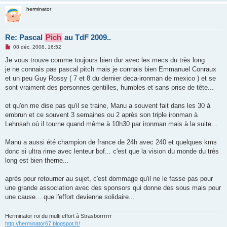
herminator
Re: Pascal
Pich
au TdF 2009..
M
08 déc. 2008, 16:52
e
s
Je vous trouve comme toujours bien dur avec les mecs du très long
s
je ne connais pas pascal pitch mais je connais bien Emmanuel Conraux
a
g
et un peu Guy Rossy ( 7 et 8 du dernier deca-ironman de mexico ) et se
e
sont vraiment des personnes gentilles, humbles et sans prise de tête...
n
o
n
et qu'on me dise pas qu'il se traine, Manu a souvent fait dans les 30 à
l
u
embrun et ce souvent 3 semaines ou 2 après son triple ironman à
Lehnsah où il tourne quand même à 10h30 par ironman mais à la suite...
Manu a aussi été champion de france de 24h avec 240 et quelques kms
donc si ultra rime avec lenteur bof... c'est que la vision du monde du très
long est bien therne...
après pour retourner au sujet, c'est dommage qu'il ne le fasse pas pour
une grande association avec des sponsors qui donne des sous mais pour
une cause... que l'effort devienne solidaire...
Herminator roi du multi effort à Strasborrrrrr
http://herminator67.blogspot.fr/