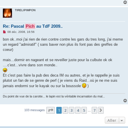
TIRELIPIMPON
Re: Pascal
Pich
au TdF 2009..
M
08 déc. 2008, 16:56
e
s
bon ok..moi j'ai rien de rien contre contre les gars du tres long, j'ai meme
s
un regard "admiratif" ( sans baver non plus ils font pas des greffes de
a
g
coeur)
e
n
o
mais...dormir en nageant et se reveiller juste pour la culbute ok ok
n
....c'est...vivre dans son monde..
l
u
Et c'est pas faire la pub des deca IM ou autres, et je le rappelle je suis
plutot un fan de se genre de perf ( je viens du Raid...où je ne me suis
jamais endormi sur le kayak ou sur la boussole
)
Du point de vue de la carotte... le lapin est la véritable incarnation du mal...
Page
1
sur
7
1
2
3
4
5
7
Suivant
103 messages
…
Aller