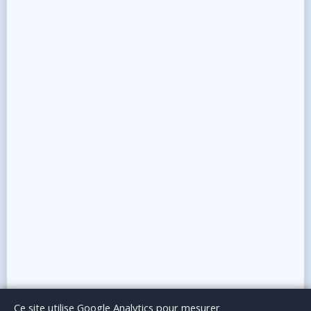
Le Blog
Publicité
Articles invités
Mentions Légales
Ce site utilise Google Analytics pour mesurer