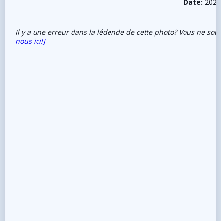
Date:
2022
Il y a une erreur dans la lédende de cette photo? Vous ne sou
nous ici!]