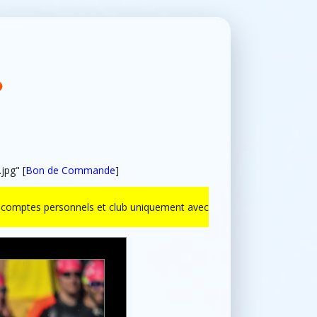
jpg" [
Bon de Commande
]
ur comptes personnels et club uniquement avec