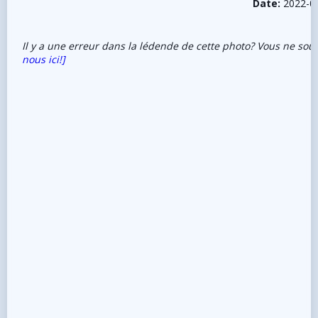
Date:
2022-0
Il y a une erreur dans la lédende de cette photo? Vous ne sou
nous ici!]