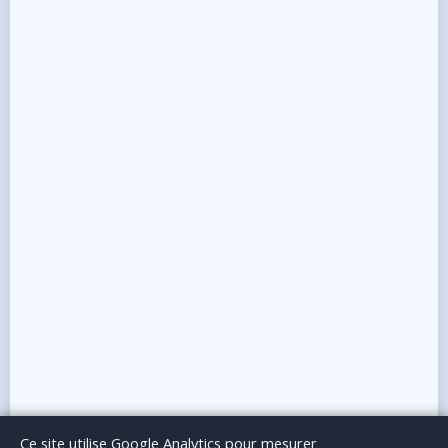
Le Blog
Publicité
Articles invités
Mentions Légales
Ce site utilise Google Analytics pour mesurer