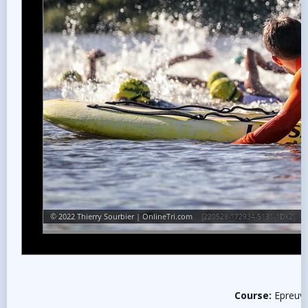
Course:
Epreuv