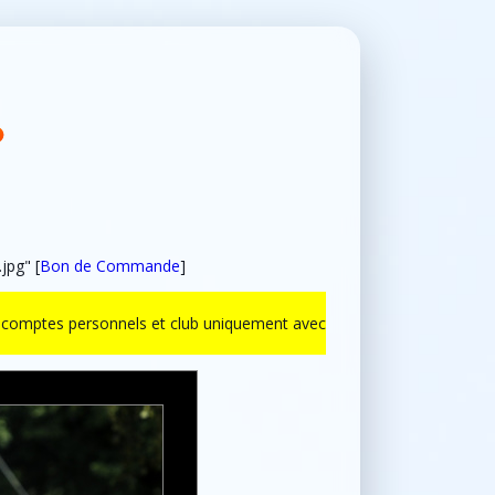
jpg" [
Bon de Commande
]
ur comptes personnels et club uniquement avec