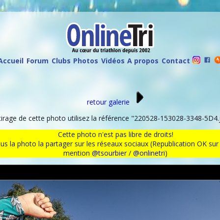
Accueil
Forum
Clubs
Photos
Vidéos
A propos
Contact
retour galerie
rage de cette photo utilisez la référence "220528-153028-3348-5D4.j
Cette photo n'est pas libre de droits!
ous la photo la partager sur les réseaux sociaux (Republication OK s
mention
@tsourbier
/
@onlinetri
)