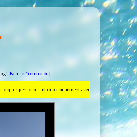
pg" [
Bon de Commande
]
ur comptes personnels et club uniquement avec