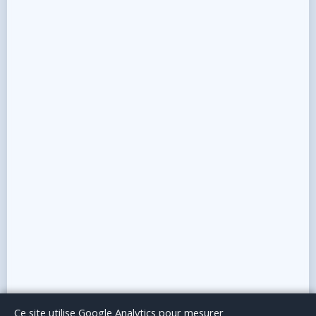
Le Blog
Publicité
Articles invités
Mentions Légales
Ce site utilise Google Analytics pour mesurer