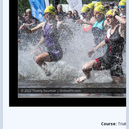
Course:
Triath