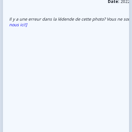
Date:
2022-
Il y a une erreur dans la lédende de cette photo? Vous ne sou
nous ici!]