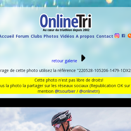
Accueil
Forum
Clubs
Photos
Vidéos
A propos
Contact
retour galerie
age de cette photo utilisez la référence "220528-105206-1479-1DX2.
Cette photo n'est pas libre de droits!
ous la photo la partager sur les réseaux sociaux (Republication OK s
mention
@tsourbier
/
@onlinetri
)