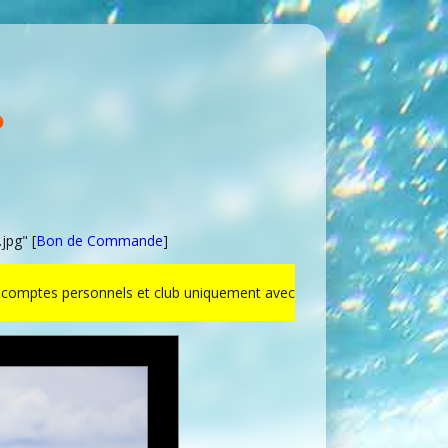
jpg" [
Bon de Commande
]
ur comptes personnels et club uniquement avec