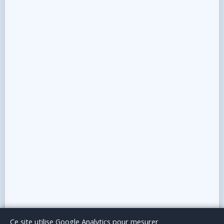
Le Blog
Publicité
Articles invités
Mentions Légales
Ce site utilise Google Analytics pour mesurer