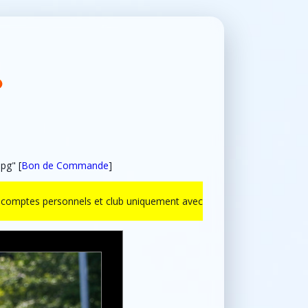
pg" [
Bon de Commande
]
ur comptes personnels et club uniquement avec