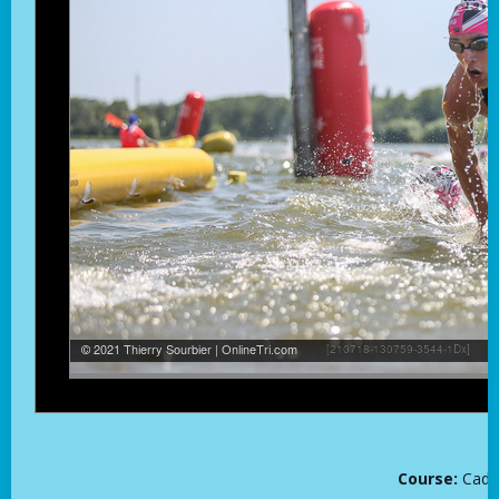
Course:
Cade