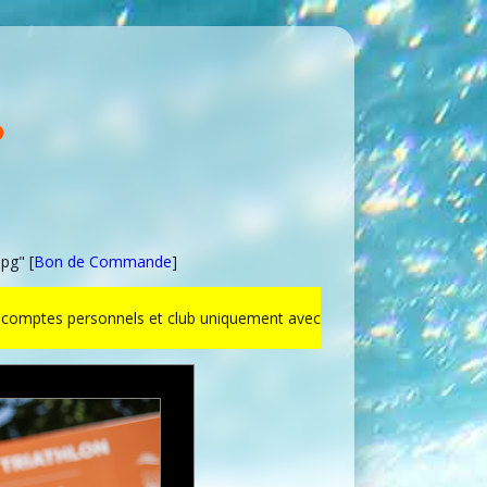
pg" [
Bon de Commande
]
ur comptes personnels et club uniquement avec