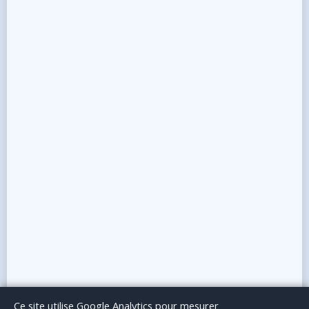
Le Blog
Publicité
Articles invités
Mentions Légales
Ce site utilise Google Analytics pour mesurer