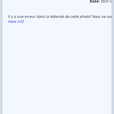
Date:
2021-07
Il y a une erreur dans la lédende de cette photo? Vous ne sou
nous ici!]