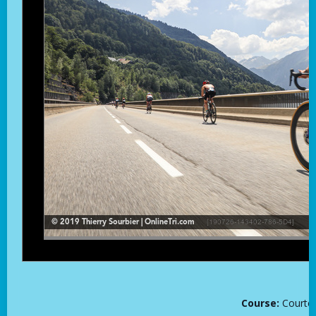
Course:
Courte