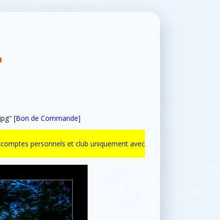
pg" [
Bon de Commande
]
ur comptes personnels et club uniquement avec