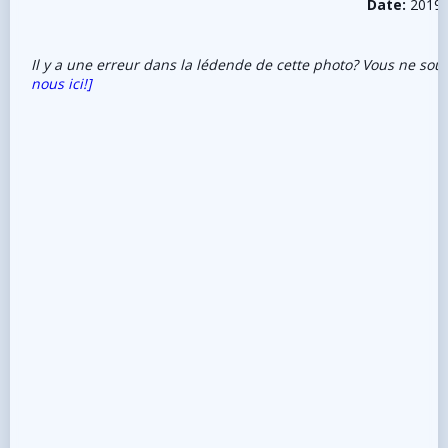
Date:
2019-
Il y a une erreur dans la lédende de cette photo? Vous ne sou
nous ici!]