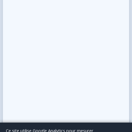
Le Blog
Publicité
Articles invités
Mentions Légales
Ce site utilise Google Analytics pour mesurer