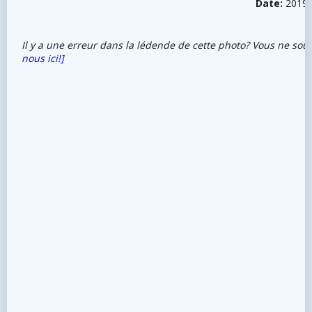
Date:
2019-
Il y a une erreur dans la lédende de cette photo? Vous ne sou
nous ici!]