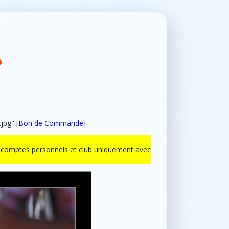
jpg" [
Bon de Commande
]
ur comptes personnels et club uniquement avec