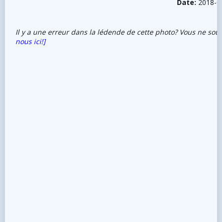
Date:
2018-0
Il y a une erreur dans la lédende de cette photo? Vous ne sou
nous ici!]