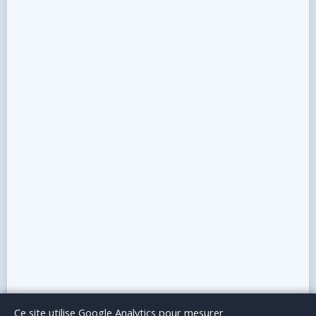
Le Blog
Publicité
Articles invités
Mentions Légales
Ce site utilise Google Analytics pour mesurer