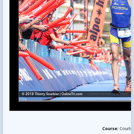
Course:
Courte