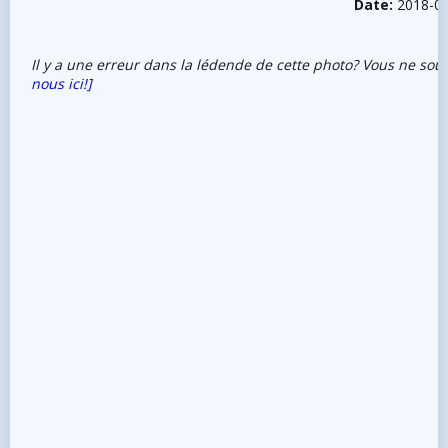
Date:
2018-0
Il y a une erreur dans la lédende de cette photo? Vous ne sou
nous ici!]