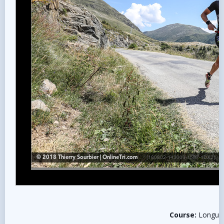
Course:
Longue