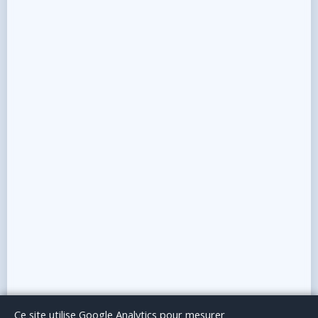
Le Blog
Publicité
Articles invités
Mentions Légales
Ce site utilise Google Analytics pour mesurer