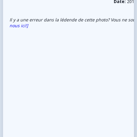
Date:
2018
Il y a une erreur dans la lédende de cette photo? Vous ne sou
nous ici!]