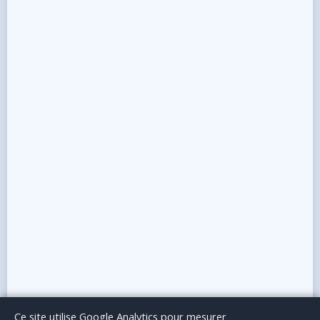
Le Blog
Publicité
Articles invités
Mentions Légales
Ce site utilise Google Analytics pour mesurer