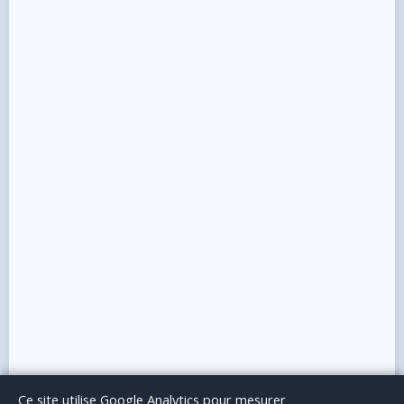
Le Blog
Publicité
Articles invités
Mentions Légales
Ce site utilise Google Analytics pour mesurer