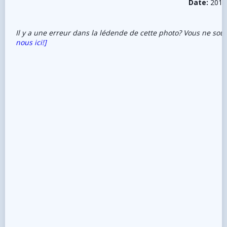
Date:
2018
Il y a une erreur dans la lédende de cette photo? Vous ne sou
nous ici!]