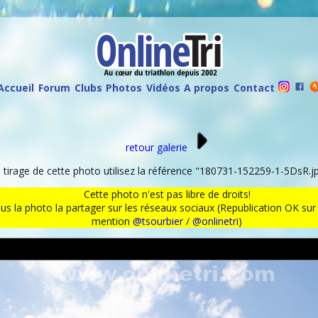
Accueil
Forum
Clubs
Photos
Vidéos
A propos
Contact
retour galerie
irage de cette photo utilisez la référence "180731-152259-1-5DsR.jp
Cette photo n'est pas libre de droits!
ous la photo la partager sur les réseaux sociaux (Republication OK s
mention
@tsourbier
/
@onlinetri
)