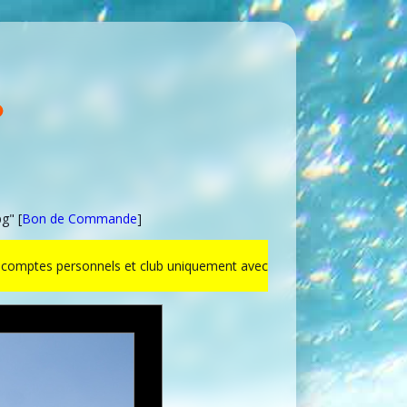
g" [
Bon de Commande
]
ur comptes personnels et club uniquement avec