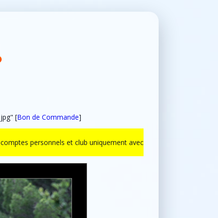
jpg" [
Bon de Commande
]
ur comptes personnels et club uniquement avec