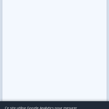
Le Blog
Publicité
Articles invités
Mentions Légales
Ce site utilise Google Analytics pour mesurer