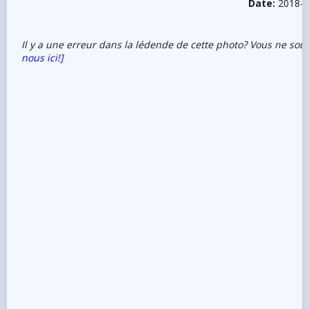
Date:
2018-0
Il y a une erreur dans la lédende de cette photo? Vous ne sou
nous ici!]